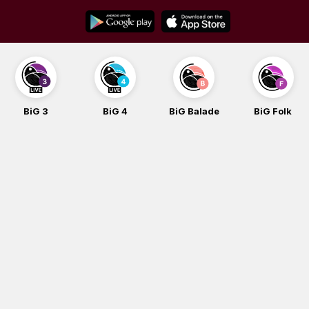
Skip
to
content
BiG 3
BiG 4
BiG Balade
BiG Folk