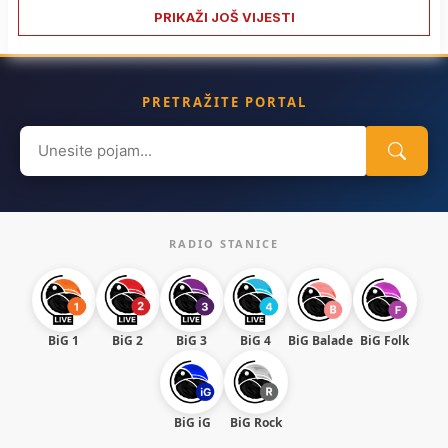
PRIKAŽI JOŠ VIJESTI
PRETRAŽITE PORTAL
Search
for:
RADIO STANICE
BiG 1
BiG 2
BiG 3
BiG 4
BiG Balade
BiG Folk
BiG iG
BiG Rock