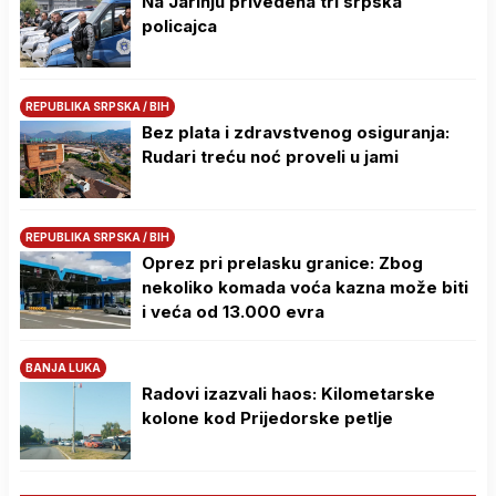
Na Јarinju privedena tri srpska
policajca
REPUBLIKA SRPSKA / BIH
Bez plata i zdravstvenog osiguranja:
Rudari treću noć proveli u jami
REPUBLIKA SRPSKA / BIH
Oprez pri prelasku granice: Zbog
nekoliko komada voća kazna može biti
i veća od 13.000 evra
BANJA LUKA
Radovi izazvali haos: Kilometarske
kolone kod Prijedorske petlje