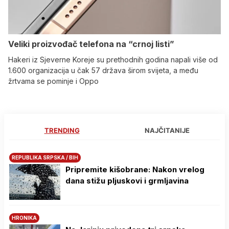
Veliki proizvođač telefona na “crnoj listi”
Hakeri iz Sjeverne Koreje su prethodnih godina napali više od
1.600 organizacija u čak 57 država širom svijeta, a među
žrtvama se pominje i Oppo
TRENDING
NAJČITANIJE
REPUBLIKA SRPSKA / BIH
Pripremite kišobrane: Nakon vrelog
dana stižu pljuskovi i grmljavina
HRONIKA