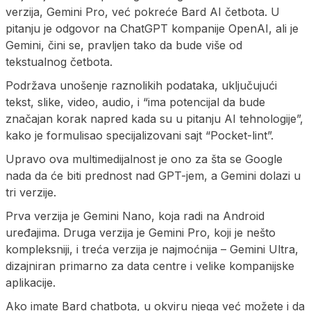
verzija, Gemini Pro, već pokreće Bard AI četbota. U
pitanju je odgovor na ChatGPT kompanije OpenAI, ali je
Gemini, čini se, pravljen tako da bude više od
tekstualnog četbota.
Podržava unošenje raznolikih podataka, uključujući
tekst, slike, video, audio, i “ima potencijal da bude
značajan korak napred kada su u pitanju AI tehnologije”,
kako je formulisao specijalizovani sajt “Pocket-lint”.
Upravo ova multimedijalnost je ono za šta se Google
nada da će biti prednost nad GPT-jem, a Gemini dolazi u
tri verzije.
Prva verzija je Gemini Nano, koja radi na Android
uređajima. Druga verzija je Gemini Pro, koji je nešto
kompleksniji, i treća verzija je najmoćnija – Gemini Ultra,
dizajniran primarno za data centre i velike kompanijske
aplikacije.
Ako imate Bard chatbota, u okviru njega već možete i da