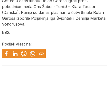
Gof će u četvrtfinalu Rolan Garosa igrati protiv
pobednice meča Ons Žaber (Tunis) – Klara Tauson
(Danska). Ranije su danas plasman u četvrtfinale Rolan
Garosa izborile Poljakinja Iga Švjontek i Čehinja Marketa
Vondrušova.
B92.
Podijeli vijest na: