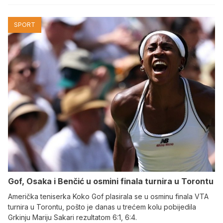
SPORT
Gof, Osaka i Benčić u osmini finala turnira u Torontu
Američka teniserka Koko Gof plasirala se u osminu finala VTA
turnira u Torontu, pošto je danas u trećem kolu pobijedila
Grkinju Mariju Sakari rezultatom 6:1, 6:4.