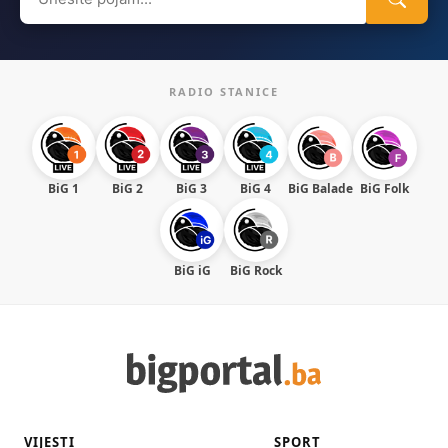
for:
RADIO STANICE
BiG 1
BiG 2
BiG 3
BiG 4
BiG Balade
BiG Folk
BiG iG
BiG Rock
VIJESTI
SPORT