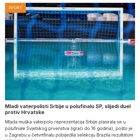
SPORT
Mladi vaterpolisti Srbije u polufinalu SP, slijedi duel
protiv Hrvatske
Mlada muška vaterpolo reprezentacija Srbije plasirala se u
polufinale Svjetskog prvenstva (igrači do 16 godina), pošto je
u Zagrebu u četvrtfinalu pobijedila selekciju Brazila rezultatom