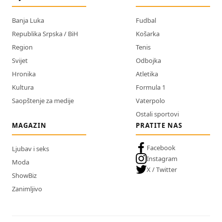
Banja Luka
Fudbal
Republika Srpska / BiH
Košarka
Region
Tenis
Svijet
Odbojka
Hronika
Atletika
Kultura
Formula 1
Saopštenje za medije
Vaterpolo
Ostali sportovi
MAGAZIN
PRATITE NAS
Facebook
Ljubav i seks
Instagram
Moda
X / Twitter
ShowBiz
Zanimljivo