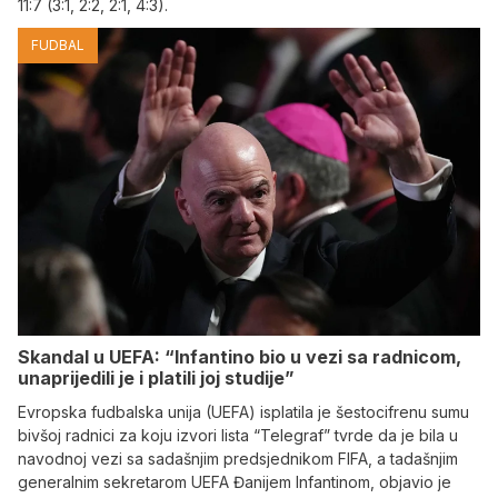
11:7 (3:1, 2:2, 2:1, 4:3).
FUDBAL
Skandal u UEFA: “Infantino bio u vezi sa radnicom,
unaprijedili je i platili joj studije”
Evropska fudbalska unija (UEFA) isplatila je šestocifrenu sumu
bivšoj radnici za koju izvori lista “Telegraf” tvrde da je bila u
navodnoj vezi sa sadašnjim predsjednikom FIFA, a tadašnjim
generalnim sekretarom UEFA Đanijem Infantinom, objavio je