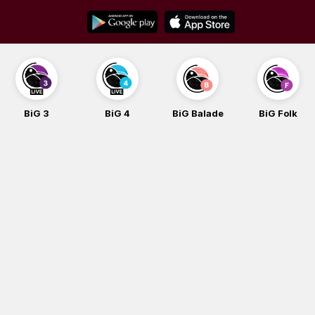
Skip
to
content
BiG 3
BiG 4
BiG Balade
BiG Folk