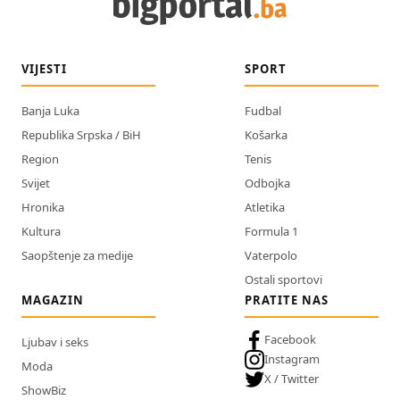
VIJESTI
SPORT
Banja Luka
Fudbal
Republika Srpska / BiH
Košarka
Region
Tenis
Svijet
Odbojka
Hronika
Atletika
Kultura
Formula 1
Saopštenje za medije
Vaterpolo
Ostali sportovi
MAGAZIN
PRATITE NAS
Facebook
Ljubav i seks
Instagram
Moda
X / Twitter
ShowBiz