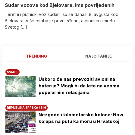
Sudar vozova kod Bjelovara, ima povrijeđenih
Teretni i putnički voz sudarili su se danas, 8. avgusta kod
Bjelovara. Više osoba je povrijeđeno, a dionica između
Svetog […]
TRENDING
NAJČITANIJE
SVIJET
Uskoro će nas prevoziti avioni na
baterije? Mogli bi da lete na veoma
popularnim relacijama
REPUBLIKA SRPSKA / BIH
Nezgode i kilometarske kolone: Novi
kolaps na putu ka moru u Hrvatskoj