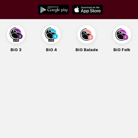
Skip
to
content
BiG 3
BiG 4
BiG Balade
BiG Folk