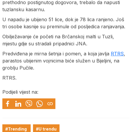
prethodno postignutog dogovora, trebalo da napusti
tuzlansku kasarnu.
U napadu je ubijeno 51 lice, dok je 78 lica ranjeno. Јoš
tri osobe kasnije su preminule od posljedica ranjavanja.
Obilježavanje će početi na Brčanskoj malti u Tuzli,
mjestu gdje su stradali pripadnici ЈNA.
Predviđena je mirna šetnja i pomen, a koja javlja
RTRS
,
parastos ubijenim vojnicima biće služen u Bijeljini, na
groblju Pučile.
RTRS.
Podijeli vijest na:
#Trending
#U trendu