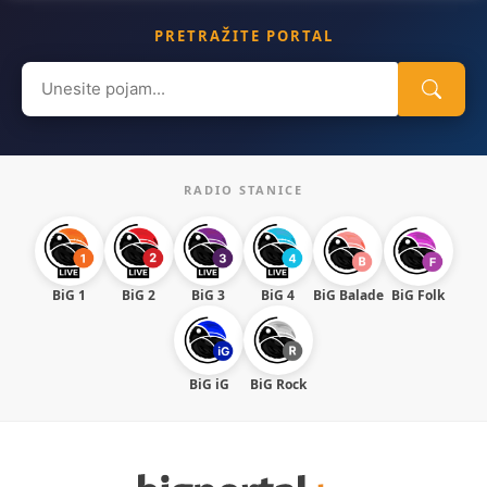
PRETRAŽITE PORTAL
Search
for:
RADIO STANICE
BiG 1
BiG 2
BiG 3
BiG 4
BiG Balade
BiG Folk
BiG iG
BiG Rock