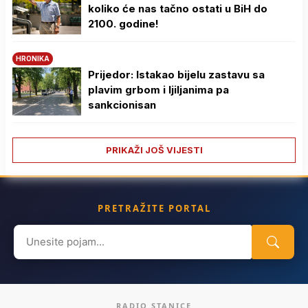
koliko će nas tačno ostati u BiH do
2100. godine!
HRONIKA
Prijedor: Istakao bijelu zastavu sa
plavim grbom i ljiljanima pa
sankcionisan
PRIKAŽI JOŠ VIJESTI
PRETRAŽITE PORTAL
Search
for:
RADIO STANICE