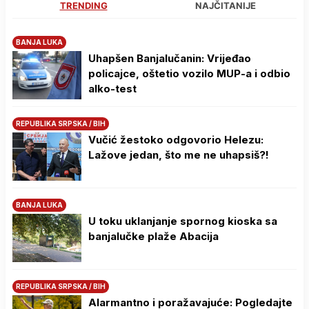
TRENDING
NAJČITANIJE
BANJA LUKA
Uhapšen Banjalučanin: Vrijeđao
policajce, oštetio vozilo MUP-a i odbio
alko-test
REPUBLIKA SRPSKA / BIH
Vučić žestoko odgovorio Helezu:
Lažove jedan, što me ne uhapsiš?!
BANJA LUKA
U toku uklanjanje spornog kioska sa
banjalučke plaže Abacija
REPUBLIKA SRPSKA / BIH
Alarmantno i poražavajuće: Pogledajte