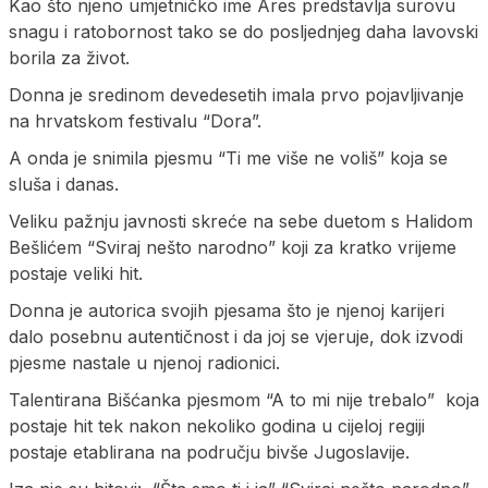
Kao što njeno umjetničko ime Ares predstavlja surovu
snagu i ratobornost tako se do posljednjeg daha lavovski
borila za život.
Donna je sredinom devedesetih imala prvo pojavljivanje
na hrvatskom festivalu “Dora”.
A onda je snimila pjesmu “Ti me više ne voliš” koja se
sluša i danas.
Veliku pažnju javnosti skreće na sebe duetom s Halidom
Bešlićem “Sviraj nešto narodno” koji za kratko vrijeme
postaje veliki hit.
Donna je autorica svojih pjesama što je njenoj karijeri
dalo posebnu autentičnost i da joj se vjeruje, dok izvodi
pjesme nastale u njenoj radionici.
Talentirana Bišćanka pjesmom “A to mi nije trebalo” koja
postaje hit tek nakon nekoliko godina u cijeloj regiji
postaje etablirana na području bivše Jugoslavije.