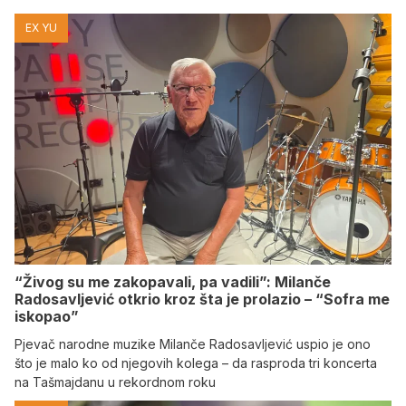
EX YU
“Živog su me zakopavali, pa vadili”: Milanče
Radosavljević otkrio kroz šta je prolazio – “Sofra me
iskopao”
Pjevač narodne muzike Milanče Radosavljević uspio je ono
što je malo ko od njegovih kolega – da rasproda tri koncerta
na Tašmajdanu u rekordnom roku