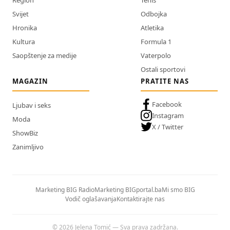
Region
Tenis
Svijet
Odbojka
Hronika
Atletika
Kultura
Formula 1
Saopštenje za medije
Vaterpolo
Ostali sportovi
MAGAZIN
PRATITE NAS
Facebook
Ljubav i seks
Instagram
Moda
X / Twitter
ShowBiz
Zanimljivo
Marketing BIG Radio
Marketing BIGportal.ba
Mi smo BIG
Vodič oglašavanja
Kontaktirajte nas
© 2026 Jelena Tomić — Sva prava zadržana.