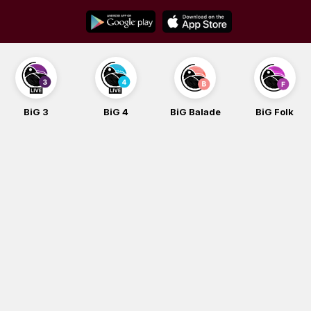
Skip
to
content
BiG 3
BiG 4
BiG Balade
BiG Folk