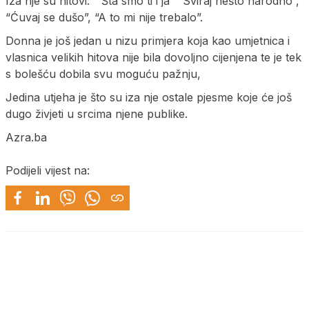
Iza nje su hitovi: “Šta smo ti i ja” “Sviraj nešto narodno”,
“Ćuvaj se dušo”, “A to mi nije trebalo”.
Donna je još jedan u nizu primjera koja kao umjetnica i
vlasnica velikih hitova nije bila dovoljno cijenjena te je tek
s bolešću dobila svu moguću pažnju,
Jedina utjeha je što su iza nje ostale pjesme koje će još
dugo živjeti u srcima njene publike.
Azra.ba
Podijeli vijest na: