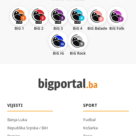
BiG 1
BiG 2
BiG 3
BiG 4
BiG Balade
BiG Folk
BiG iG
BiG Rock
VIJESTI
SPORT
Banja Luka
Fudbal
Republika Srpska / BiH
Košarka