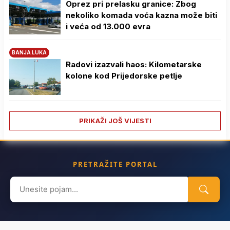
Oprez pri prelasku granice: Zbog
nekoliko komada voća kazna može biti
i veća od 13.000 evra
BANJA LUKA
Radovi izazvali haos: Kilometarske
kolone kod Prijedorske petlje
PRIKAŽI JOŠ VIJESTI
PRETRAŽITE PORTAL
Search
for: