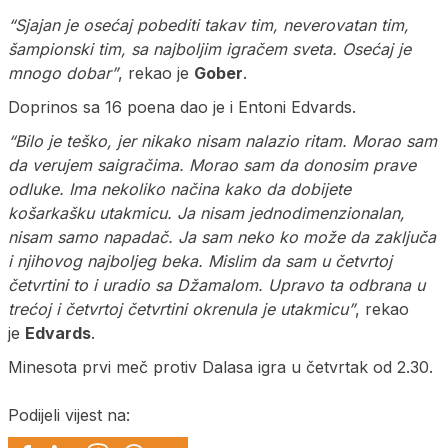
“Sjajan je osećaj pobediti takav tim, neverovatan tim,
šampionski tim, sa najboljim igračem sveta. Osećaj je
mnogo dobar”
, rekao je
Gober
.
Doprinos sa 16 poena dao je i Entoni Edvards.
“Bilo je teško, jer nikako nisam nalazio ritam. Morao sam
da verujem saigračima. Morao sam da donosim prave
odluke. Ima nekoliko načina kako da dobijete
košarkašku utakmicu. Ja nisam jednodimenzionalan,
nisam samo napadač. Ja sam neko ko može da zaključa
i njihovog najboljeg beka. Mislim da sam u četvrtoj
četvrtini to i uradio sa Džamalom. Upravo ta odbrana u
trećoj i četvrtoj četvrtini okrenula je utakmicu”
, rekao
je
Edvards
.
Minesota prvi meč protiv Dalasa igra u četvrtak od 2.30.
Podijeli vijest na: