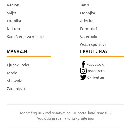
Region
Tenis
Svijet
Odbojka
Hronika
Atletika
Kultura
Formula 1
Saopštenje za medije
Vaterpolo
Ostali sportovi
MAGAZIN
PRATITE NAS
Facebook
Ljubav i seks
Instagram
Moda
X / Twitter
ShowBiz
Zanimljivo
Marketing BIG Radio
Marketing BIGportal.ba
Mi smo BIG
Vodič oglašavanja
Kontaktirajte nas