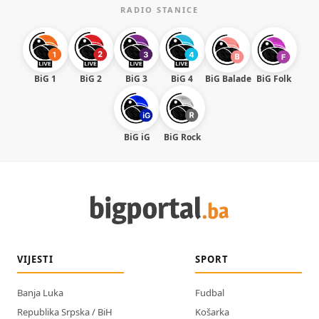
RADIO STANICE
BiG 1
BiG 2
BiG 3
BiG 4
BiG Balade
BiG Folk
BiG iG
BiG Rock
VIJESTI
SPORT
Banja Luka
Fudbal
Republika Srpska / BiH
Košarka