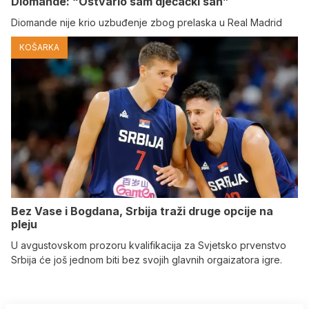
Diomande: “Ostvario sam dječački san”
Diomande nije krio uzbuđenje zbog prelaska u Real Madrid
KOŠARKA
Bez Vase i Bogdana, Srbija traži druge opcije na
pleju
U avgustovskom prozoru kvalifikacija za Svjetsko prvenstvo
Srbija će još jednom biti bez svojih glavnih orgaizatora igre.