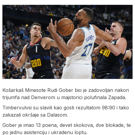
Košarkaš Minesote Rudi Gober bio je zadovoljan nakon
trijumfa nad Denverom u majstorici polufinala Zapada.
Timbervulvsi su slavili kao gosti rezultatom 98:90 i tako
zakazali okršaje sa Dalasom.
Gober je imao 13 poena, devet skokova, dve blokade, te
po jednu asistenciju i ukradenu loptu.