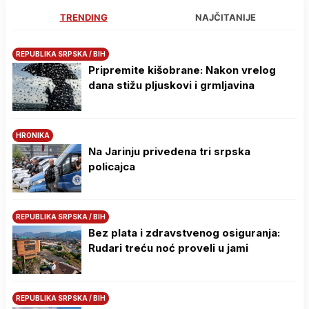
TRENDING
NAJČITANIJE
REPUBLIKA SRPSKA / BIH
Pripremite kišobrane: Nakon vrelog
dana stižu pljuskovi i grmljavina
HRONIKA
Na Јarinju privedena tri srpska
policajca
REPUBLIKA SRPSKA / BIH
Bez plata i zdravstvenog osiguranja:
Rudari treću noć proveli u jami
REPUBLIKA SRPSKA / BIH