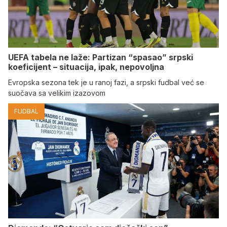
UEFA tabela ne laže: Partizan “spasao” srpski
koeficijent – situacija, ipak, nepovoljna
Evropska sezona tek je u ranoj fazi, a srpski fudbal već se
suočava sa velikim izazovom
FUDBAL