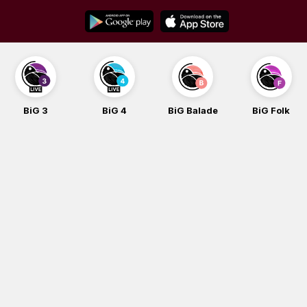
Skip
to
content
BiG 3
BiG 4
BiG Balade
BiG Folk