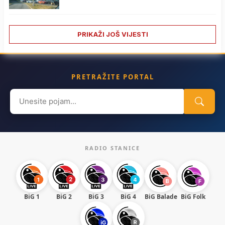
PRIKAŽI JOŠ VIJESTI
PRETRAŽITE PORTAL
Search
for:
RADIO STANICE
BiG 1
BiG 2
BiG 3
BiG 4
BiG Balade
BiG Folk