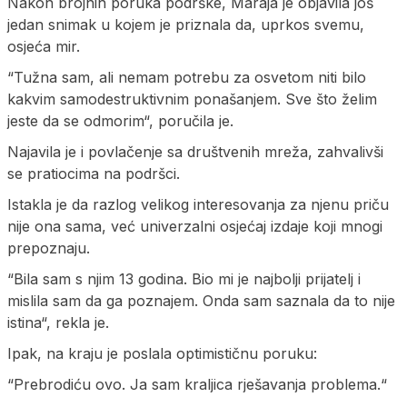
Nakon brojnih poruka podrške, Maraja je objavila još
jedan snimak u kojem je priznala da, uprkos svemu,
osjeća mir.
“Tužna sam, ali nemam potrebu za osvetom niti bilo
kakvim samodestruktivnim ponašanjem. Sve što želim
jeste da se odmorim“, poručila je.
Najavila je i povlačenje sa društvenih mreža, zahvalivši
se pratiocima na podršci.
Istakla je da razlog velikog interesovanja za njenu priču
nije ona sama, već univerzalni osjećaj izdaje koji mnogi
prepoznaju.
“Bila sam s njim 13 godina. Bio mi je najbolji prijatelj i
mislila sam da ga poznajem. Onda sam saznala da to nije
istina“, rekla je.
Ipak, na kraju je poslala optimističnu poruku:
“Prebrodiću ovo. Ja sam kraljica rješavanja problema.“