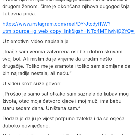
drugom ženom, čime je okončana njihova dugogodišnja
ljubavna priča.
https://www.instagram.com/reel/DY-JtcdyfIW/?
utm_source=ig_web_copy_link&igsh=NTc4MTIwNjQ2YQ=
Uz emotivni video napisala je:
„Inače sam veoma zatvorena osoba i dobro skrivam
svoj bol. Ali mislim da je vrijeme da uradim nešto
drugačije. Toliko me je sramota i toliko sam slomljena da
bih najradije nestala, ali neću.“
U videu kroz suze govori:
„Prošao je samo sat otkako sam saznala da ljubav mog
života, otac moje četvoro djece i moj muž, ima bebu
staru sedam dana. Uništena sam.“
Dodala je da ju je vijest potpuno zatekla i da se osjeća
duboko povrijeđeno.