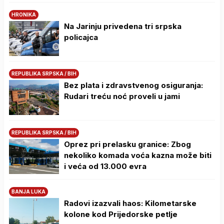
HRONIKA
Na Јarinju privedena tri srpska
policajca
REPUBLIKA SRPSKA / BIH
Bez plata i zdravstvenog osiguranja:
Rudari treću noć proveli u jami
REPUBLIKA SRPSKA / BIH
Oprez pri prelasku granice: Zbog
nekoliko komada voća kazna može biti
i veća od 13.000 evra
BANJA LUKA
Radovi izazvali haos: Kilometarske
kolone kod Prijedorske petlje