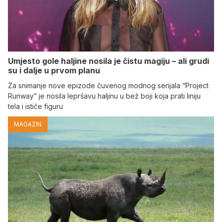
Umjesto gole haljine nosila je čistu magiju – ali grudi
su i dalje u prvom planu
Za snimanje nove epizode čuvenog modnog serijala “Project
Runway” je nosila lepršavu haljinu u bež boji koja prati liniju
tela i ističe figuru
MAGAZIN