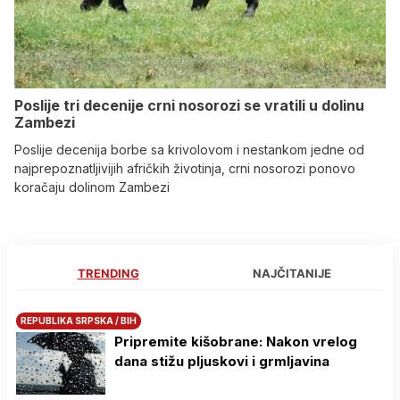
Poslije tri decenije crni nosorozi se vratili u dolinu
Zambezi
Poslije decenija borbe sa krivolovom i nestankom jedne od
najprepoznatljivijih afričkih životinja, crni nosorozi ponovo
koračaju dolinom Zambezi
TRENDING
NAJČITANIJE
REPUBLIKA SRPSKA / BIH
Pripremite kišobrane: Nakon vrelog
dana stižu pljuskovi i grmljavina