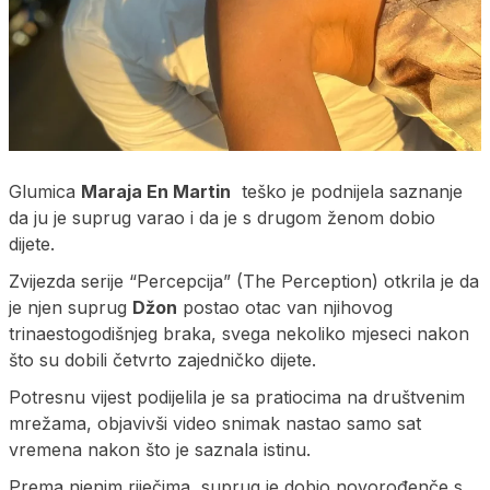
Glumica
Maraja En Martin
teško je podnijela saznanje
da ju je suprug varao i da je s drugom ženom dobio
dijete.
Zvijezda serije “Percepcija” (The Perception) otkrila je da
je njen suprug
Džon
postao otac van njihovog
trinaestogodišnjeg braka, svega nekoliko mjeseci nakon
što su dobili četvrto zajedničko dijete.
Potresnu vijest podijelila je sa pratiocima na društvenim
mrežama, objavivši video snimak nastao samo sat
vremena nakon što je saznala istinu.
Prema njenim riječima, suprug je dobio novorođenče s