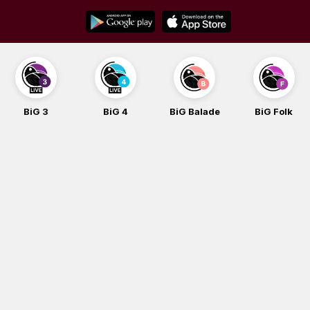
Skip
to
content
3
BiG 4
BiG Balade
BiG Folk
BiG