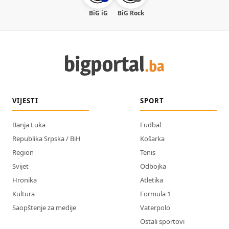
BiG iG
BiG Rock
VIJESTI
SPORT
Banja Luka
Fudbal
Republika Srpska / BiH
Košarka
Region
Tenis
Svijet
Odbojka
Hronika
Atletika
Kultura
Formula 1
Saopštenje za medije
Vaterpolo
Ostali sportovi