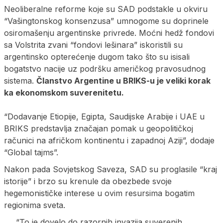
Neoliberalne reforme koje su SAD podstakle u okviru
“Vašingtonskog konsenzusa” umnogome su doprinele
osiromašenju argentinske privrede. Moćni hedž fondovi
sa Volstrita zvani “fondovi lešinara” iskoristili su
argentinsko opterećenje dugom tako što su isisali
bogatstvo nacije uz podršku američkog pravosudnog
sistema.
Članstvo Argentine u BRIKS-u je veliki korak
ka ekonomskom suverenitetu.
“Dodavanje Etiopije, Egipta, Saudijske Arabije i UAE u
BRIKS predstavlja značajan pomak u geopolitičkoj
računici na afričkom kontinentu i zapadnoj Aziji”, dodaje
“Global tajms”.
Nakon pada Sovjetskog Saveza, SAD su proglasile “kraj
istorije” i brzo su krenule da obezbede svoje
hegemonističke interese u ovim resursima bogatim
regionima sveta.
“To je dovelo do razornih invazija suverenih