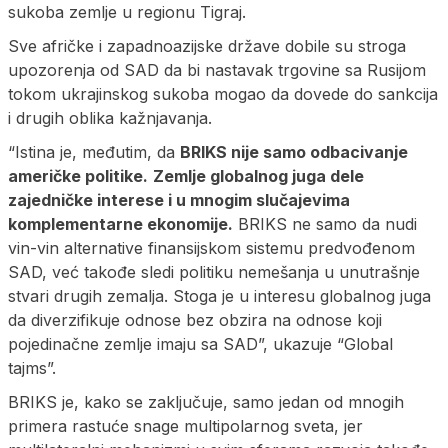
sukoba zemlje u regionu Tigraj.
Sve afričke i zapadnoazijske države dobile su stroga
upozorenja od SAD da bi nastavak trgovine sa Rusijom
tokom ukrajinskog sukoba mogao da dovede do sankcija
i drugih oblika kažnjavanja.
“Istina je, međutim, da
BRIKS nije samo odbacivanje
američke politike.
Zemlje globalnog juga dele
zajedničke interese i u mnogim slučajevima
komplementarne ekonomije.
BRIKS ne samo da nudi
vin-vin alternative finansijskom sistemu predvođenom
SAD, već takođe sledi politiku nemešanja u unutrašnje
stvari drugih zemalja. Stoga je u interesu globalnog juga
da diverzifikuje odnose bez obzira na odnose koji
pojedinačne zemlje imaju sa SAD”, ukazuje “Global
tajms”.
BRIKS je, kako se zaključuje, samo jedan od mnogih
primera rastuće snage multipolarnog sveta, jer