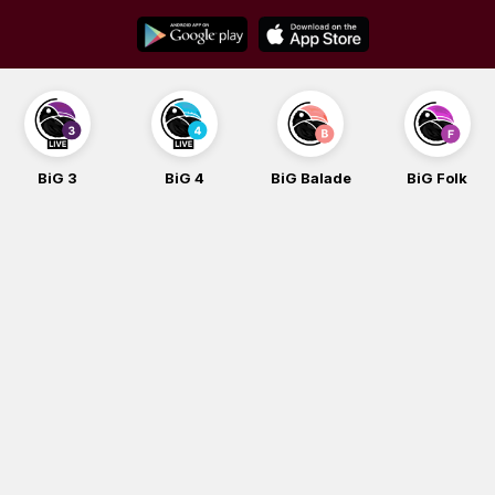
Skip
to
content
BiG 4
BiG Balade
BiG Folk
BiG iG