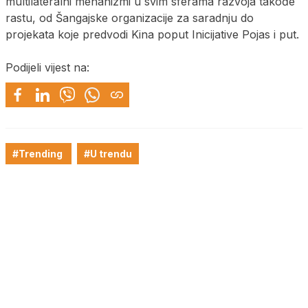
multilateralni mehanizmi u svim sferama razvoja takođe
rastu, od Šangajske organizacije za saradnju do
projekata koje predvodi Kina poput Inicijative Pojas i put.
Podijeli vijest na:
#Trending
#U trendu