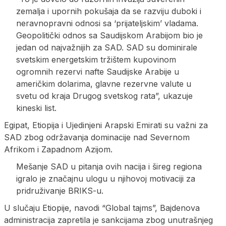
zemalja i upornih pokušaja da se razviju duboki i
neravnopravni odnosi sa ‘prijateljskim’ vladama.
Geopolitički odnos sa Saudijskom Arabijom bio je
jedan od najvažnijih za SAD. SAD su dominirale
svetskim energetskim tržištem kupovinom
ogromnih rezervi nafte Saudijske Arabije u
američkim dolarima, glavne rezervne valute u
svetu od kraja Drugog svetskog rata”, ukazuje
kineski list.
Egipat, Etiopija i Ujedinjeni Arapski Emirati su važni za
SAD zbog održavanja dominacije nad Severnom
Afrikom i Zapadnom Azijom.
Mešanje SAD u pitanja ovih nacija i šireg regiona
igralo je značajnu ulogu u njihovoj motivaciji za
pridruživanje BRIKS-u.
U slučaju Etiopije, navodi “Global tajms”, Bajdenova
administracija zapretila je sankcijama zbog unutrašnjeg