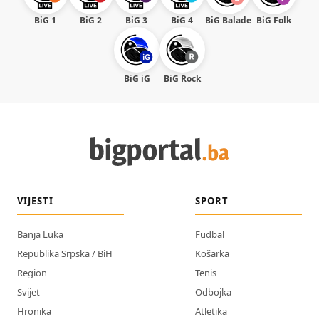
BiG 1
BiG 2
BiG 3
BiG 4
BiG Balade
BiG Folk
BiG iG
BiG Rock
VIJESTI
SPORT
Banja Luka
Fudbal
Republika Srpska / BiH
Košarka
Region
Tenis
Svijet
Odbojka
Hronika
Atletika