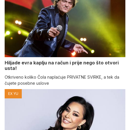
Hiljade evra kaplju na račun i prije nego što otvori
usta!
Otkriveno koliko Čola naplaćuje PRIVATNE SVIRKE, a tek da
čujete posebne uslove
EX YU