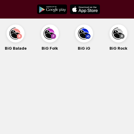
Skip
to
content
BiG Balade
BiG Folk
BiG iG
BiG Rock