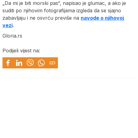
„Da mi je biti morski pas“, napisao je glumac, a ako je
suditi po njihovim fotografijama izgleda da se sjajno
zabavljaju i ne osvrću previše na
navode o njihovoj
vezi
.
Gloria.rs
Podijeli vijest na: