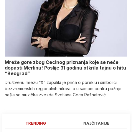
Mreže gore zbog Cecinog priznanja koje se neće
dopasti Merlinu! Poslije 31 godinu otkrila tajnu o hitu
“Beograd”
Društvenu mrežu “X” zapalila je priča o poreklu i simbolici
bezvremenskih regionalnih hitova, a u samom centru pažnje
našla se muzička zvezda Svetlana Ceca Ražnatović
TRENDING
NAJČITANIJE