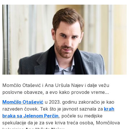
Momčilo Otašević i Ana Uršula Najev i dalje vežu
poslovne obaveze, a evo kako provode vreme…
Momčilo Otašević
u 2023. godinu zakoračio je kao
razveden čovek. Tek što je javnost saznala za
krah
braka sa Jelenom Perčin
, počele su medijske
spekulacije da je za sve kriva treća osoba, Momčilova