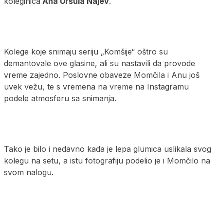
koleginica
Ana Uršula Najev
.
Kolege koje snimaju seriju „Komšije“ oštro su
demantovale ove glasine, ali su nastavili da provode
vreme zajedno. Poslovne obaveze Momčila i Anu još
uvek vežu, te s vremena na vreme na Instagramu
podele atmosferu sa snimanja.
Tako je bilo i nedavno kada je lepa glumica uslikala svog
kolegu na setu, a istu fotografiju podelio je i Momčilo na
svom nalogu.