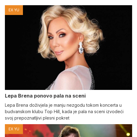
EX YU
Lepa Brena ponovo pala na sceni
Lepa Brena doživjela je manju nezgodu tokom koncerta u
budvanskom klubu Top Hill, kada je pala na sceni izvodeći
svoj prepoznatljivi plesni pokret
EX YU