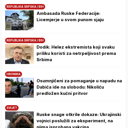
REPUBLIKA SRPSKA / BIH
Ambasada Ruske Federacije:
Licemjerje u svom punom sjaju
REPUBLIKA SRPSKA / BIH
Dodik: Helez ekstremista koji svaku
priliku koristi za netrpeljivost prema
Srbima
HRONIKA
Osumnjičeni za pomaganje u napadu na
Dabića ide na slobodu: Nikoliću
predložen kućni pritvor
SVIJET
Ruske snage otkrile dokaze: Ukrajinski
vojnici poslužili za eksperiment, na
njima isprobana vakcina