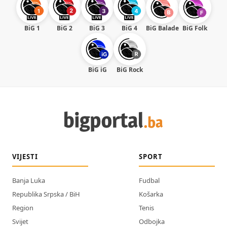
BiG 1
BiG 2
BiG 3
BiG 4
BiG Balade
BiG Folk
BiG iG
BiG Rock
VIJESTI
SPORT
Banja Luka
Fudbal
Republika Srpska / BiH
Košarka
Region
Tenis
Svijet
Odbojka