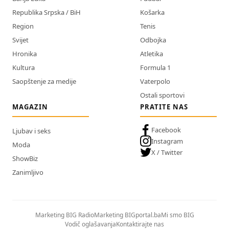
Republika Srpska / BiH
Košarka
Region
Tenis
Svijet
Odbojka
Hronika
Atletika
Kultura
Formula 1
Saopštenje za medije
Vaterpolo
Ostali sportovi
MAGAZIN
PRATITE NAS
Facebook
Ljubav i seks
Instagram
Moda
X / Twitter
ShowBiz
Zanimljivo
Marketing BIG Radio
Marketing BIGportal.ba
Mi smo BIG
Vodič oglašavanja
Kontaktirajte nas