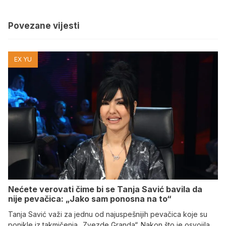
Povezane vijesti
EX YU
Nećete verovati čime bi se Tanja Savić bavila da
nije pevačica: „Jako sam ponosna na to“
Tanja Savić važi za jednu od najuspešnijih pevačica koje su
ponikle iz takmičenja „Zvezde Granda“. Nakon što je osvojila