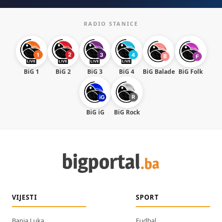
RADIO STANICE
BiG 1
BiG 2
BiG 3
BiG 4
BiG Balade
BiG Folk
BiG iG
BiG Rock
VIJESTI
SPORT
Banja Luka
Fudbal