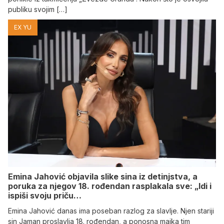
publiku svojim […]
EX YU
Emina Jahović objavila slike sina iz detinjstva, a
poruka za njegov 18. rođendan rasplakala sve: „Idi i
ispiši svoju priču…
Emina Jahović danas ima poseban razlog za slavlje. Njen stariji
sin Jaman proslavlja 18. rođendan, a ponosna majka tim