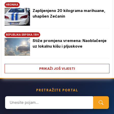
HRONIKA
Zaplijenjeno 20 kilograma marihuane,
uhapšen Zećanin
REPUBLIKA SRPSKA / BIH
Stiže promjena vremena: Naoblačenje
uz lokalnu kišu i pljuskove
PRIKAŽI JOŠ VIJESTI
PRETRAŽITE PORTAL
Search
for: