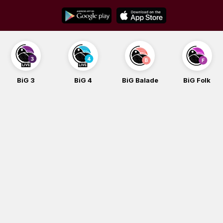
Skip
to
content
BiG 3
BiG 4
BiG Balade
BiG Folk