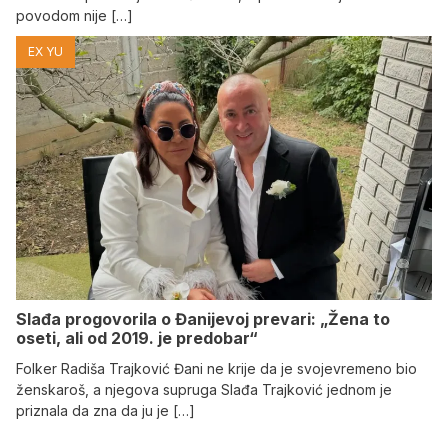
povodom nije […]
EX YU
Slađa progovorila o Đanijevoj prevari: „Žena to
oseti, ali od 2019. je predobar“
Folker Radiša Trajković Đani ne krije da je svojevremeno bio
ženskaroš, a njegova supruga Slađa Trajković jednom je
priznala da zna da ju je […]