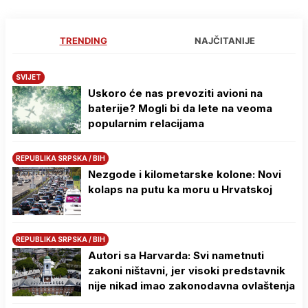
TRENDING
NAJČITANIJE
SVIJET
Uskoro će nas prevoziti avioni na
baterije? Mogli bi da lete na veoma
popularnim relacijama
REPUBLIKA SRPSKA / BIH
Nezgode i kilometarske kolone: Novi
kolaps na putu ka moru u Hrvatskoj
REPUBLIKA SRPSKA / BIH
Autori sa Harvarda: Svi nametnuti
zakoni ništavni, jer visoki predstavnik
nije nikad imao zakonodavna ovlaštenja