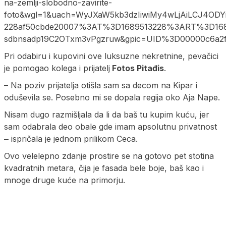
na-zemlji-slobodno-zavirite-
foto&wgl=1&uach=WyJXaW5kb3dzIiwiMy4wLjAiLCJ4ODY
228af50cbde20007%3AT%3D1689513228%3ART%3D16
sdbnsadp19C2OTxm3vPgzruw&gpic=UID%3D00000c6a2f
Pri odabiru i kupovini ove luksuzne nekretnine, pevačici
je pomogao kolega i prijatelj
Fotos Pitađis
.
– Na poziv prijatelja otišla sam sa decom na Kipar i
oduševila se. Posebno mi se dopala regija oko Aja Nape.
Nisam dugo razmišljala da li da baš tu kupim kuću, jer
sam odabrala deo obale gde imam apsolutnu privatnost
‒ ispričala je jednom prilikom Ceca.
Ovo velelepno zdanje prostire se na gotovo pet stotina
kvadratnih metara, čija je fasada bele boje, baš kao i
mnoge druge kuće na primorju.