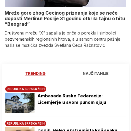
Mreže gore zbog Cecinog priznanja koje se neće
dopasti Merlinu! Poslije 31 godinu otkrila tajnu o hitu
“Beograd”
Društvenu mrežu “X” zapalila je priča o poreklu i simbolici
bezvremenskih regionalnih hitova, a u samom centru pažnje
našla se muzička zvezda Svetlana Ceca Ražnatović
TRENDING
NAJČITANIJE
REPUBLIKA SRPSKA / BIH
Ambasada Ruske Federacije:
Licemjerje u svom punom sjaju
REPUBLIKA SRPSKA / BIH
Dodik: Helez ekstremista koji svaku