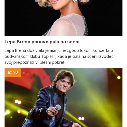
Lepa Brena ponovo pala na sceni
Lepa Brena doživjela je manju nezgodu tokom koncerta u
budvanskom klubu Top Hill, kada je pala na sceni izvodeći
svoj prepoznatljivi plesni pokret
EX YU