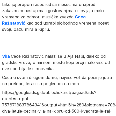
Iako joj prepun raspored sa mesecima unapred
zakazanim nastupima i gostovanjima ostavljaju malo
vremena za odmor, muzička zvezda
Ceca
Ražnatović
kad god ugrabi slobodnog vremena poseti
svoju oazu mira a Kipru.
Vila
Cece Ražnatović nalazi se u Aja Napi, daleko od
gradske vreve, u mirnom mestu koje broji malo više od
dve i po hiljade stanovnika.
Ceca u svom drugom domu, najviše voli da počinje jutra
na prelepoj terasi sa pogledom na more.
https://googleads.g.doubleclick.net/pagead/ads?
client=ca-pub-
7576718837864341&output=html&h=280&slotname=7084
diva-letuje-cecina-vila-na-kipru-od-500-kvadrata-je-raj-