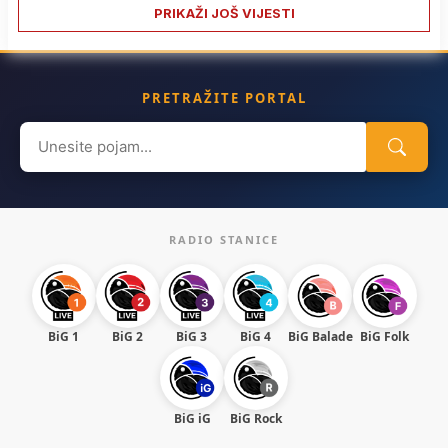
PRIKAŽI JOŠ VIJESTI
PRETRAŽITE PORTAL
Search
for:
RADIO STANICE
BiG 1
BiG 2
BiG 3
BiG 4
BiG Balade
BiG Folk
BiG iG
BiG Rock