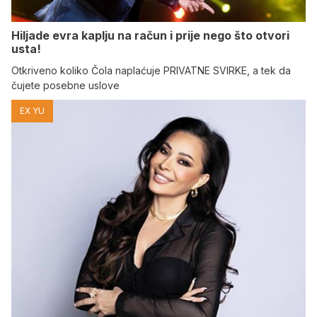
Hiljade evra kaplju na račun i prije nego što otvori
usta!
Otkriveno koliko Čola naplaćuje PRIVATNE SVIRKE, a tek da
čujete posebne uslove
EX YU