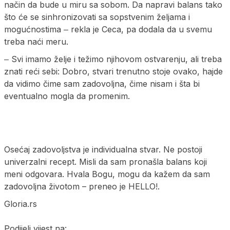
način da bude u miru sa sobom. Da napravi balans tako
što će se sinhronizovati sa sopstvenim željama i
mogućnostima ‒ rekla je Ceca, pa dodala da u svemu
treba naći meru.
‒ Svi imamo želje i težimo njihovom ostvarenju, ali treba
znati reći sebi: Dobro, stvari trenutno stoje ovako, hajde
da vidimo čime sam zadovoljna, čime nisam i šta bi
eventualno mogla da promenim.
Osećaj zadovoljstva je individualna stvar. Ne postoji
univerzalni recept. Misli da sam pronašla balans koji
meni odgovara. Hvala Bogu, mogu da kažem da sam
zadovoljna životom – preneo je HELLO!.
Gloria.rs
Podijeli vijest na: