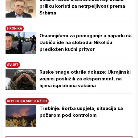
priliku koristi za netrpeljivost prema
Srbima
HRONIKA
Osumnjičeni za pomaganje u napadu na
Dabića ide na slobodu: Nikoliću
predložen kućni pritvor
SVIJET
Ruske snage otkrile dokaze: Ukrajinski
vojnici poslužili za eksperiment, na
njima isprobana vakcina
REPUBLIKA SRPSKA / BIH
Trebinje: Borba uspjela, situacija sa
požarom pod kontrolom