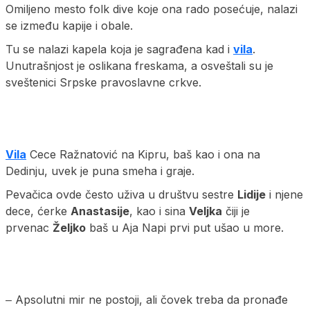
Omiljeno mesto folk dive koje ona rado posećuje, nalazi
se između kapije i obale.
Tu se nalazi kapela koja je sagrađena kad i
vila
.
Unutrašnjost je oslikana freskama, a osveštali su je
sveštenici Srpske pravoslavne crkve.
Vila
Cece Ražnatović na Kipru, baš kao i ona na
Dedinju, uvek je puna smeha i graje.
Pevačica ovde često uživa u društvu sestre
Lidije
i njene
dece, ćerke
Anastasije
, kao i sina
Veljka
čiji je
prvenac
Željko
baš u Aja Napi prvi put ušao u more.
‒ Apsolutni mir ne postoji, ali čovek treba da pronađe