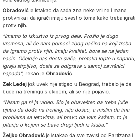
Obradović
je istakao da sada zna neke vrline i mane
protivnika i da igrači imaju svest o tome kako treba igrati
protiv njih.
“Imamo to iskustvo iz prvog dela. Prošlo je dugo
vremena, ali će nam pomoći zbog načina na koji treba
da igramo protiv njih. Imaju kvalitet, bore se na jedan
način. Očekuje nas dosta sviča, protoka lopte u napadu,
igraju strpljivo, dosta se odigrava u samoj završnici
napada”
, rekao je
Obradović
.
Zek Ledej
još uvek nije stigao u Beograd, trebalo je da
bude na treningu s ekipom, ali se nije pojavio.
“Nisam ga ni ja video. Bio je obavešten da treba juče
ujutru da dođe na trening, nije došao, a mislim da ima
problema sa letovima, ali pravo da vam kažem, to je
pitanje o kojem se bave drugi ljudi iz kluba.”
Željko Obradović
je istakao da sve zavisi od Partizana i