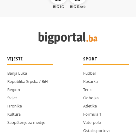
BiG iG
BiG Rock
VIJESTI
SPORT
Banja Luka
Fudbal
Republika Srpska / BiH
Košarka
Region
Tenis
Svijet
Odbojka
Hronika
Atletika
Kultura
Formula 1
Saopštenje za medije
Vaterpolo
Ostali sportovi