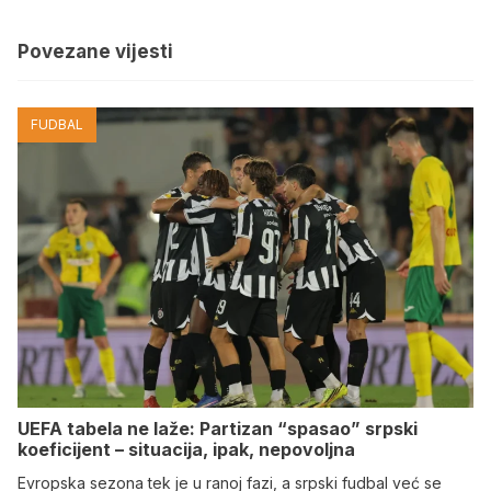
Povezane vijesti
FUDBAL
UEFA tabela ne laže: Partizan “spasao” srpski
koeficijent – situacija, ipak, nepovoljna
Evropska sezona tek je u ranoj fazi, a srpski fudbal već se