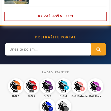
PRIKAŽI JOŠ VIJESTI
PRETRAŽITE PORTAL
Search
for:
RADIO STANICE
BiG 1
BiG 2
BiG 3
BiG 4
BiG Balade
BiG Folk