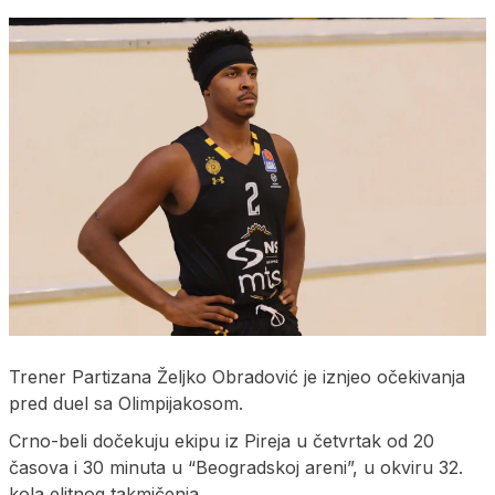
Trener Partizana Željko Obradović je iznjeo očekivanja
pred duel sa Olimpijakosom.
Crno-beli dočekuju ekipu iz Pireja u četvrtak od 20
časova i 30 minuta u “Beogradskoj areni”, u okviru 32.
kola elitnog takmičenja.