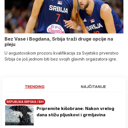
Bez Vase i Bogdana, Srbija traži druge opcije na
pleju
U avgustovskom prozoru kvalifikacija za Svjetsko prvenstvo
Srbija će još jednom biti bez svojih glavnih orgaizatora igre.
TRENDING
NAJČITANIJE
REPUBLIKA SRPSKA / BIH
Pripremite kišobrane: Nakon vrelog
dana stižu pljuskovi i grmljavina