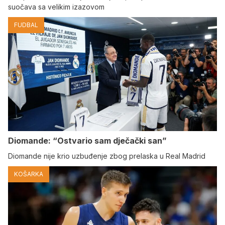
suočava sa velikim izazovom
FUDBAL
Diomande: “Ostvario sam dječački san”
Diomande nije krio uzbuđenje zbog prelaska u Real Madrid
KOŠARKA