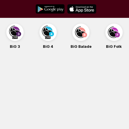
Skip
to
content
BiG 3
BiG 4
BiG Balade
BiG Folk