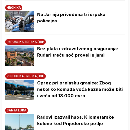
HRONIKA
Na Јarinju privedena tri srpska
policajca
REPUBLIKA SRPSKA / BIH
Bez plata i zdravstvenog osiguranja:
Rudari treću noć proveli u jami
REPUBLIKA SRPSKA / BIH
Oprez pri prelasku granice: Zbog
nekoliko komada voća kazna može biti
i veća od 13.000 evra
BANJA LUKA
Radovi izazvali haos: Kilometarske
kolone kod Prijedorske petlje