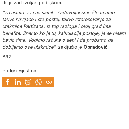
da je zadovoljan podrškom.
“Zavisimo od nas samih. Zadovoljni smo što imamo
takve navijače i što postoji takvo interesovanje za
utakmice Partizana. Iz tog razloga i ovaj grad ima
benefite. Znamo ko je tu, kalkulacije postoje, ja se nisam
bavio time. Vodimo računa o sebi i da probamo da
dobijemo ove utakmice”
, zaključio je
Obradović
.
B92.
Podijeli vijest na: