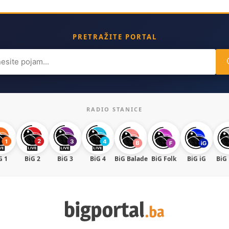
PRETRAŽITE PORTAL
ch
RADIO STANICE
G 1
BiG 2
BiG 3
BiG 4
BiG Balade
BiG Folk
BiG iG
BiG