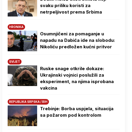
svaku priliku koristi za
netrpeljivost prema Srbima
HRONIKA
Osumnjičeni za pomaganje u
napadu na Dabića ide na slobodu:
Nikoliću predložen kućni pritvor
SVIJET
Ruske snage otkrile dokaze:
Ukrajinski vojnici poslužili za
eksperiment, na njima isprobana
vakcina
REPUBLIKA SRPSKA / BIH
Trebinje: Borba uspjela, situacija
sa požarom pod kontrolom