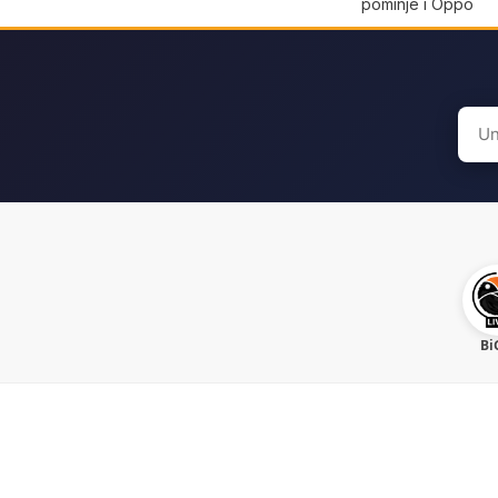
pominje i Oppo
Sear
for:
Bi