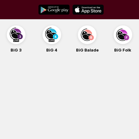
Skip
to
content
BiG 4
BiG Balade
BiG Folk
BiG iG