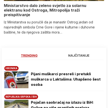
Ministarstvo dalo zeleno svjetlo za solarnu
elektranu kod Ostroga, Mitropolija traži
preispitivanje
Iz Ministarstva su poručili da je manastir Ostrog jedan od
najvrednijih simbola Crne Gore i njene kulturne i duhovne
baštine, te da njegova zaštita mora…
TRENDING
NAJČITANIJE
HRONIKA
Pijani muškarci presreli i pretukli
muškarca u Laktašima: Uhapšeno šest
osoba
REPUBLIKA SRPSKA / BIH
Pojačan saobraćaj na izlazu iz BiH:
Gužve na više graničnih prelaza