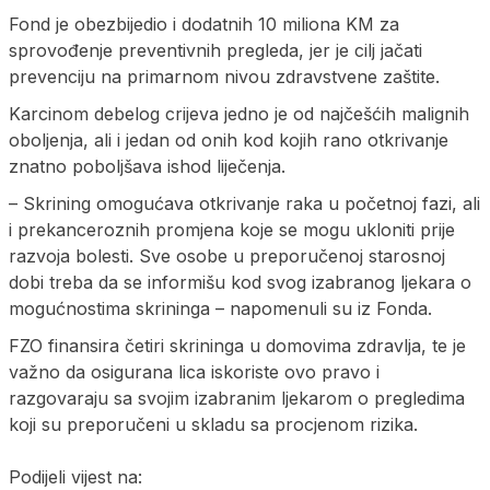
Fond je obezbijedio i dodatnih 10 miliona KM za
sprovođenje preventivnih pregleda, jer je cilj jačati
prevenciju na primarnom nivou zdravstvene zaštite.
Karcinom debelog crijeva jedno je od najčešćih malignih
oboljenja, ali i jedan od onih kod kojih rano otkrivanje
znatno poboljšava ishod liječenja.
– Skrining omogućava otkrivanje raka u početnoj fazi, ali
i prekanceroznih promjena koje se mogu ukloniti prije
razvoja bolesti. Sve osobe u preporučenoj starosnoj
dobi treba da se informišu kod svog izabranog ljekara o
mogućnostima skrininga – napomenuli su iz Fonda.
FZO finansira četiri skrininga u domovima zdravlja, te je
važno da osigurana lica iskoriste ovo pravo i
razgovaraju sa svojim izabranim ljekarom o pregledima
koji su preporučeni u skladu sa procjenom rizika.
Podijeli vijest na: