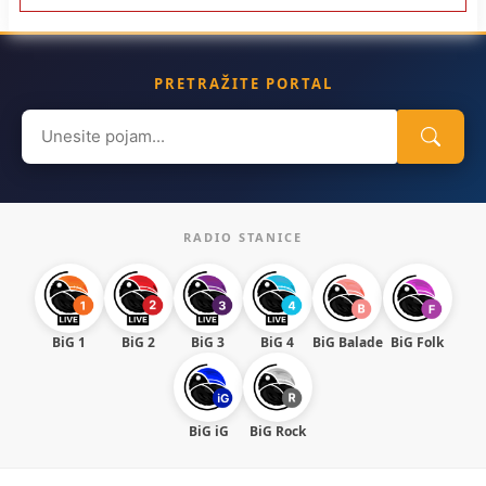
PRETRAŽITE PORTAL
Search
for:
RADIO STANICE
BiG 1
BiG 2
BiG 3
BiG 4
BiG Balade
BiG Folk
BiG iG
BiG Rock