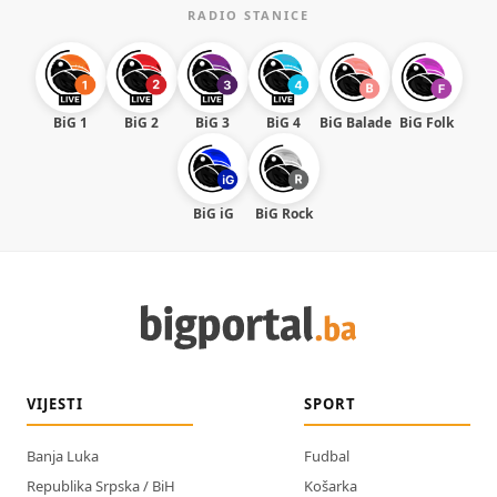
RADIO STANICE
BiG 1
BiG 2
BiG 3
BiG 4
BiG Balade
BiG Folk
BiG iG
BiG Rock
VIJESTI
SPORT
Banja Luka
Fudbal
Republika Srpska / BiH
Košarka