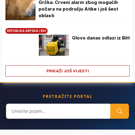
Grčka: Crveni alarm zbog mogućih
požara na području Atike i još šest
oblasti
REPUBLIKA SRPSKA / BIH
Glovo danas odlazi iz BiH
PRIKAŽI JOŠ VIJESTI
PRETRAŽITE PORTAL
Search
for: