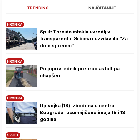
TRENDING
NAJČITANIJE
HRONIKA
Split: Torcida istakla uvredljiv
transparent o Srbima i uzvikivala “Za
dom spremni”
HRONIKA
Poljoprivrednik preorao asfalt pa
uhapšen
HRONIKA
Djevojka (18) izbodena u centru
Beograda, osumnjičene imaju 15 i 13
godina
SVIJET