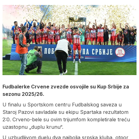
Fudbalerke Crvene zvezde osvojile su Kup Srbije za
sezonu 2025/26.
U finalu u Sportskom centru Fudbalskog saveza u
Staroj Pazovi savladale su ekipu Spartaka rezultatom
2:0. Crveno-bele su ovim trijumfom kompletirale treću
uzastopnu „duplu krunu“.
U uzbudljivom duelu dva najbolja srpska kluba, otpor