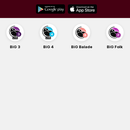
Skip
to
content
BiG 3
BiG 4
BiG Balade
BiG Folk