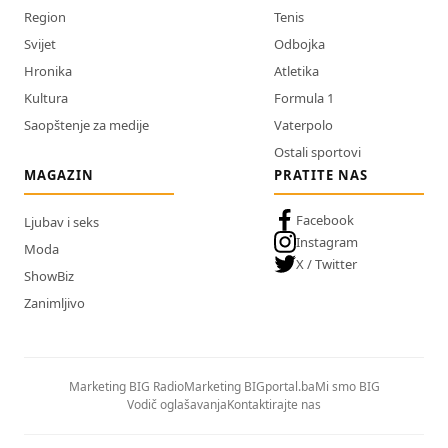
Region
Tenis
Svijet
Odbojka
Hronika
Atletika
Kultura
Formula 1
Saopštenje za medije
Vaterpolo
Ostali sportovi
MAGAZIN
PRATITE NAS
Facebook
Ljubav i seks
Instagram
Moda
X / Twitter
ShowBiz
Zanimljivo
Marketing BIG Radio
Marketing BIGportal.ba
Mi smo BIG
Vodič oglašavanja
Kontaktirajte nas