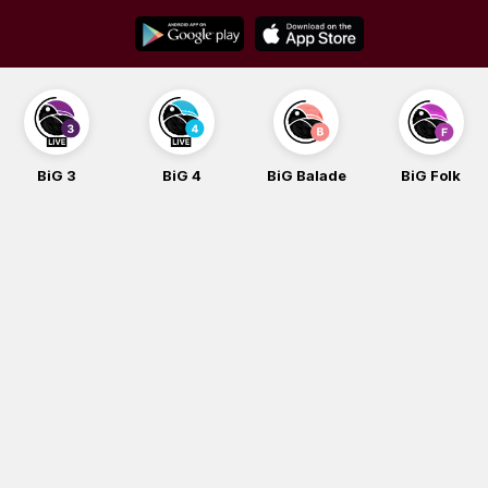
Skip
to
content
BiG 3
BiG 4
BiG Balade
BiG Folk