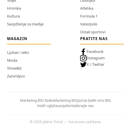
Svijet
Odbojka
Hronika
Atletika
Kultura
Formula 1
Saopštenje za medije
Vaterpolo
Ostali sportovi
MAGAZIN
PRATITE NAS
Facebook
Ljubav i seks
Instagram
Moda
X / Twitter
ShowBiz
Zanimljivo
Marketing BIG Radio
Marketing BIGportal.ba
Mi smo BIG
Vodič oglašavanja
Kontaktirajte nas
© 2026 Jelena Tomić — Sva prava zadržana.