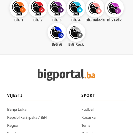
BiG 1
BiG 2
BiG 3
BiG 4
BiG Balade
BiG Folk
BiG iG
BiG Rock
VIJESTI
SPORT
Banja Luka
Fudbal
Republika Srpska / BiH
Košarka
Region
Tenis