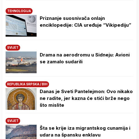
TEHNOLOGIJA
Priznanje suosnivača onlajn
enciklopedije: CIA uređuje “Vikipediju”
SVIJET
Drama na aerodromu u Sidneju: Avioni
se zamalo sudarili
REPUBLIKA SRPSKA / BIH
Danas je Sveti Pantelejmon: Ovo nikako
ne radite, jer kazna će stići brže nego
što mislite
SVIJET
Šta se krije iza migrantskog cunamija i
udara na špansku enklavu