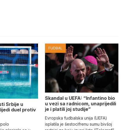
FUDBAL
Skandal u UEFA: “Infantino bio
u vezi sa radnicom, unaprijedili
ti Srbije u
je i platili joj studije”
lijedi duel protiv
Evropska fudbalska unija (UEFA)
rpolo
isplatila je šestocifrenu sumu bivšoj