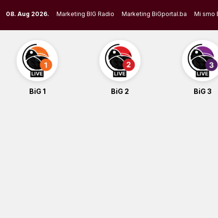
Skip
08. Aug 2026.
Marketing BIG Radio
Marketing BiGportal.ba
Mi smo 
to
content
BiG 1
BiG 2
BiG 3