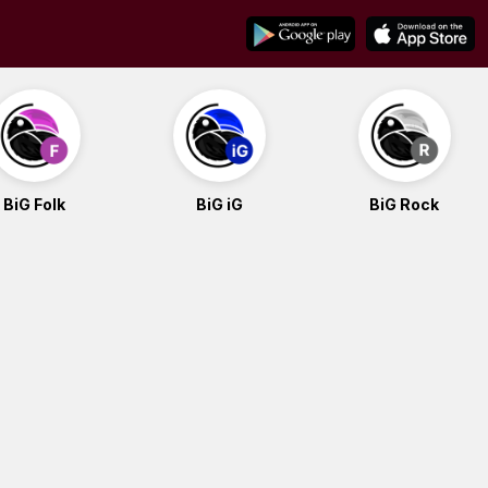
BiG Folk
BiG iG
BiG Rock