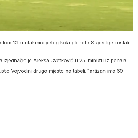
om 1:1 u utakmici petog kola plej-ofa Superlige i ostali
 izjednačio je Aleksa Cvetković u 25. minutu iz penala.
tio Vojvodini drugo mjesto na tabeli.Partizan ima 69