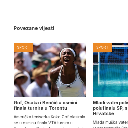
Povezane vijesti
SPORT
SPORT
Gof, Osaka i Benčić u osmini
Mladi vaterpolis
finala turnira u Torontu
polufinalu SP, s
Hrvatske
Američka teniserka Koko Gof plasirala
Mlada muška vate
se u osminu finala VTA turnira u