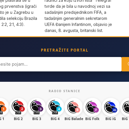
je plasirala se u
radnici za koju izvori lista “Telegraf”
og prvenstva (igrači
tvrde da je bila u navodnoj vezi sa
što je u Zagrebu u
sadašnjim predsjednikom FIFA, a
dila selekciju Brazila
tadašnjim generalnim sekretarom
 2:2, 2:1, 4:3).
UEFA Đanijem Infantinom, objavio je
danas, 8. avgusta, britanski list.
PRETRAŽITE PORTAL
ch
RADIO STANICE
G 1
BiG 2
BiG 3
BiG 4
BiG Balade
BiG Folk
BiG iG
BiG