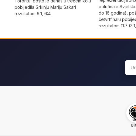
reprezentacija Srbi
Torontu, pošto je danas u trećem kolu
polufinale Svjetsk
pobijedila Grkinju Mariju Sakari
do 16 godina), po
rezultatom 6:1, 6:4.
četvrtfinalu pobije
rezultatom 11:7 (3:1,
Sear
for:
Bi