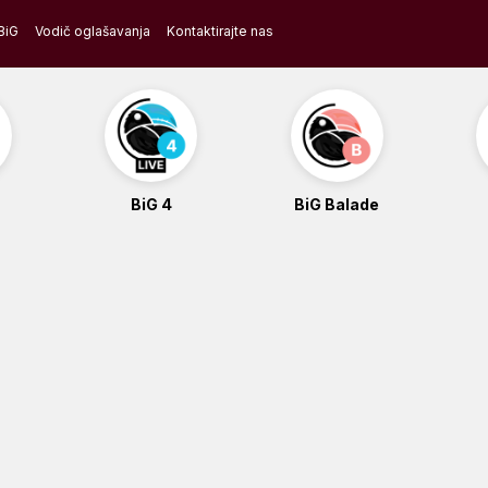
BiG
Vodič oglašavanja
Kontaktirajte nas
BiG 4
BiG Balade