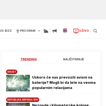
BIG BIZZ
PROGRAM
UŽIVO
TRENDING
NAJČITANIJE
SVIJET
Uskoro će nas prevoziti avioni na
baterije? Mogli bi da lete na veoma
popularnim relacijama
REPUBLIKA SRPSKA / BIH
Nezgode i kilometarske kolone: