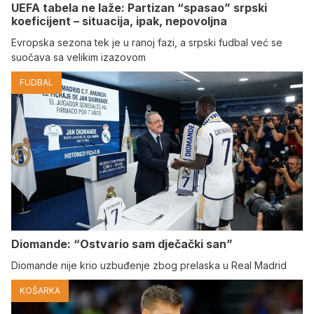
UEFA tabela ne laže: Partizan “spasao” srpski
koeficijent – situacija, ipak, nepovoljna
Evropska sezona tek je u ranoj fazi, a srpski fudbal već se
suočava sa velikim izazovom
FUDBAL
Diomande: “Ostvario sam dječački san”
Diomande nije krio uzbuđenje zbog prelaska u Real Madrid
KOŠARKA