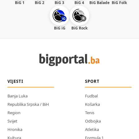
BiG 1
BiG 2
BiG 3
BiG 4
BiG Balade
BiG Folk
BiG iG
BiG Rock
VIJESTI
SPORT
Banja Luka
Fudbal
Republika Srpska / BiH
Košarka
Region
Tenis
Svijet
Odbojka
Hronika
Atletika
Kultura
Formula 1