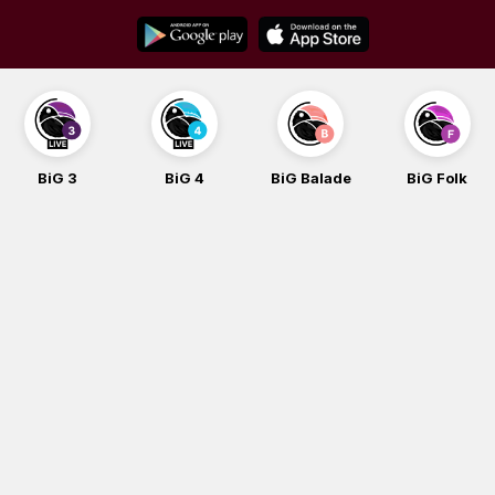
Skip
to
content
BiG 4
BiG Balade
BiG Folk
BiG iG