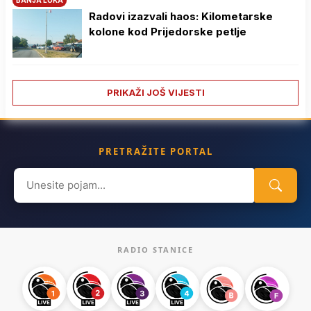
BANJA LUKA
Radovi izazvali haos: Kilometarske
kolone kod Prijedorske petlje
PRIKAŽI JOŠ VIJESTI
PRETRAŽITE PORTAL
Search
for:
RADIO STANICE