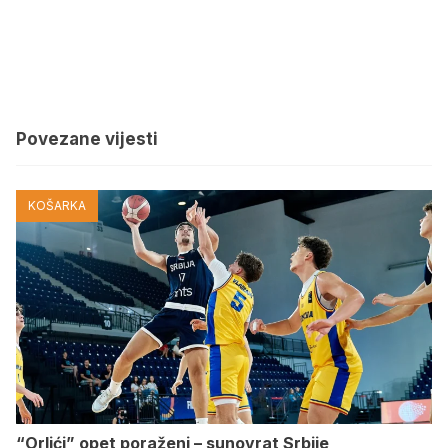
Povezane vijesti
KOŠARKA
“Orlići” opet poraženi – sunovrat Srbije