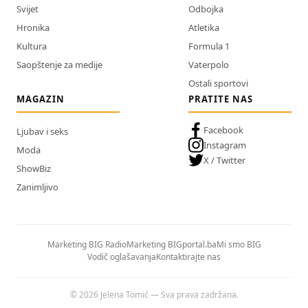
Svijet
Odbojka
Hronika
Atletika
Kultura
Formula 1
Saopštenje za medije
Vaterpolo
Ostali sportovi
MAGAZIN
PRATITE NAS
Facebook
Ljubav i seks
Instagram
Moda
X / Twitter
ShowBiz
Zanimljivo
Marketing BIG Radio
Marketing BIGportal.ba
Mi smo BIG
Vodič oglašavanja
Kontaktirajte nas
© 2026 Jelena Tomić — Sva prava zadržana.