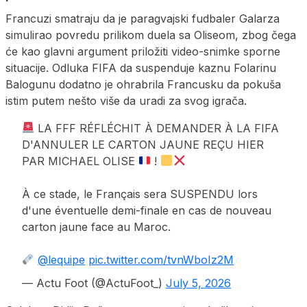
Francuzi smatraju da je paragvajski fudbaler Galarza
simulirao povredu prilikom duela sa Oliseom, zbog čega
će kao glavni argument priložiti video-snimke sporne
situacije. Odluka FIFA da suspenduje kaznu Folarinu
Balogunu dodatno je ohrabrila Francusku da pokuša
istim putem nešto više da uradi za svog igrača.
LA FFF RÉFLÉCHIT À DEMANDER À LA FIFA
D'ANNULER LE CARTON JAUNE REÇU HIER
PAR MICHAEL OLISE
!
À ce stade, le Français sera SUSPENDU lors
d'une éventuelle demi-finale en cas de nouveau
carton jaune face au Maroc.
@lequipe
pic.twitter.com/tvnWboIz2M
— Actu Foot (@ActuFoot_)
July 5, 2026