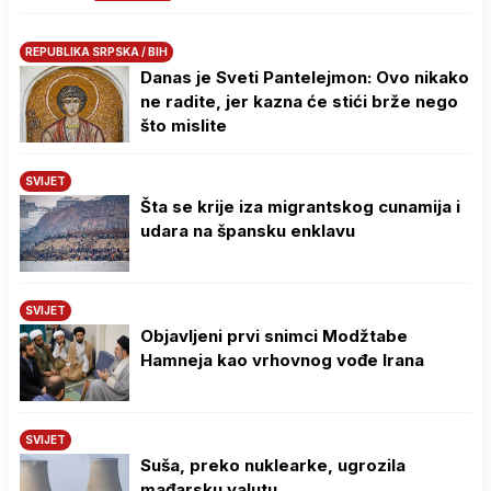
REPUBLIKA SRPSKA / BIH
Danas je Sveti Pantelejmon: Ovo nikako
ne radite, jer kazna će stići brže nego
što mislite
SVIJET
Šta se krije iza migrantskog cunamija i
udara na špansku enklavu
SVIJET
Objavljeni prvi snimci Modžtabe
Hamneja kao vrhovnog vođe Irana
SVIJET
Suša, preko nuklearke, ugrozila
mađarsku valutu