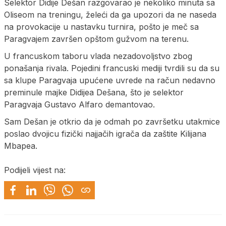
Selektor Didije Dešan razgovarao je nekoliko minuta sa
Oliseom na treningu, želeći da ga upozori da ne naseda
na provokacije u nastavku turnira, pošto je meč sa
Paragvajem završen opštom gužvom na terenu.
U francuskom taboru vlada nezadovoljstvo zbog
ponašanja rivala. Pojedini francuski mediji tvrdili su da su
sa klupe Paragvaja upućene uvrede na račun nedavno
preminule majke Didijea Dešana, što je selektor
Paragvaja Gustavo Alfaro demantovao.
Sam Dešan je otkrio da je odmah po završetku utakmice
poslao dvojicu fizički najjačih igrača da zaštite Kilijana
Mbapea.
Podijeli vijest na: