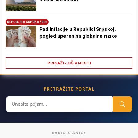
REPUBLIKA SRPSKA / BIH
Pad inflacije u Republici Srpskoj,
pogled uperen na globalne rizike
PRIKAŽI JOŠ VIJESTI
PRETRAŽITE PORTAL
Search
for:
RADIO STANICE