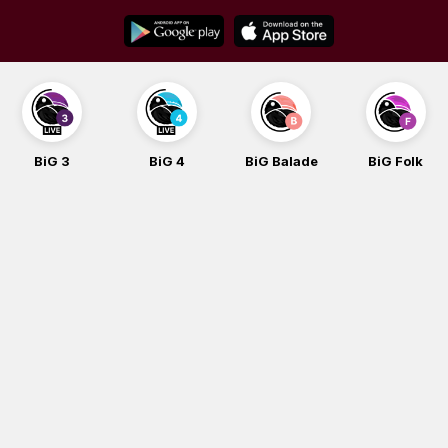
Skip
to
content
BiG 3
BiG 4
BiG Balade
BiG Folk