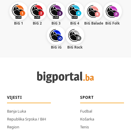
BiG 1
BiG 2
BiG 3
BiG 4
BiG Balade
BiG Folk
BiG iG
BiG Rock
VIJESTI
SPORT
Banja Luka
Fudbal
Republika Srpska / BiH
Košarka
Region
Tenis