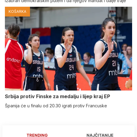
izabran demokratskim putem i da njegov mandat i dalje traje
KOŠARKA
Srbija protiv Finske za medalju i lijep kraj EP
Španija će u finalu od 20.30 igrati protiv Francuske
TRENDING
NAJČITANIJE