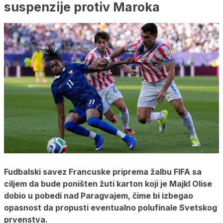
suspenzije protiv Maroka
Fudbalski savez Francuske priprema žalbu FIFA sa
ciljem da bude poništen žuti karton koji je Majkl Olise
dobio u pobedi nad Paragvajem, čime bi izbegao
opasnost da propusti eventualno polufinale Svetskog
prvenstva.