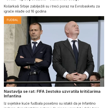
Košarkaši Srbije zabilježili su i treći poraz na Evrobasketu za
igrače mlađe od 16 godina
FUDBAL
Nastavlja se rat: FIFA žestoko uzvratila kritičarima
Infantina
Iz svjetske kuće fudbala posebno su istakli da je Infantino