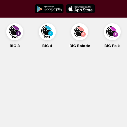
Skip
to
content
BiG 4
BiG Balade
BiG Folk
BiG iG