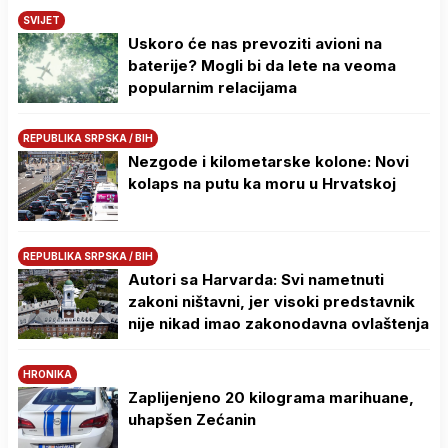
SVIJET
Uskoro će nas prevoziti avioni na
baterije? Mogli bi da lete na veoma
popularnim relacijama
REPUBLIKA SRPSKA / BIH
Nezgode i kilometarske kolone: Novi
kolaps na putu ka moru u Hrvatskoj
REPUBLIKA SRPSKA / BIH
Autori sa Harvarda: Svi nametnuti
zakoni ništavni, jer visoki predstavnik
nije nikad imao zakonodavna ovlaštenja
HRONIKA
Zaplijenjeno 20 kilograma marihuane,
uhapšen Zećanin