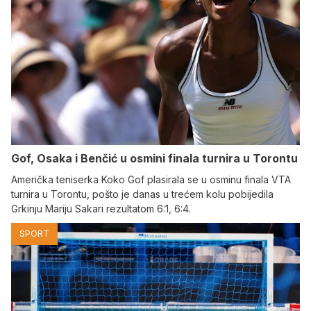
Gof, Osaka i Benčić u osmini finala turnira u Torontu
Američka teniserka Koko Gof plasirala se u osminu finala VTA
turnira u Torontu, pošto je danas u trećem kolu pobijedila
Grkinju Mariju Sakari rezultatom 6:1, 6:4.
SPORT