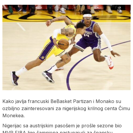
Kako javlja francuski BeBasket Partizan i Monako su
ozbiljno zainteresovani za nigerijskog krilnog centa Čimu
Monekea.
Nigerijac sa austrijskim pasošem je prošle sezone bio
MVP FIBA lige šampiona nastupajući za špansku