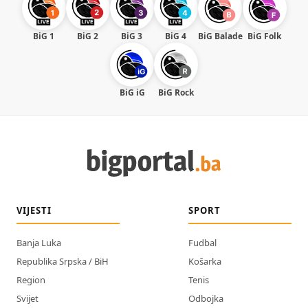
BiG 1
BiG 2
BiG 3
BiG 4
BiG Balade
BiG Folk
BiG iG
BiG Rock
VIJESTI
SPORT
Banja Luka
Fudbal
Republika Srpska / BiH
Košarka
Region
Tenis
Svijet
Odbojka