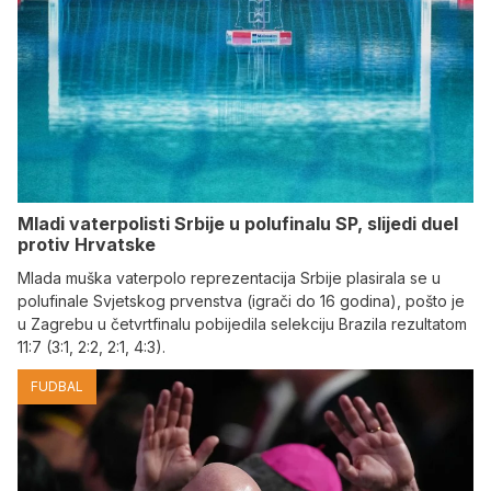
Mladi vaterpolisti Srbije u polufinalu SP, slijedi duel
protiv Hrvatske
Mlada muška vaterpolo reprezentacija Srbije plasirala se u
polufinale Svjetskog prvenstva (igrači do 16 godina), pošto je
u Zagrebu u četvrtfinalu pobijedila selekciju Brazila rezultatom
11:7 (3:1, 2:2, 2:1, 4:3).
FUDBAL