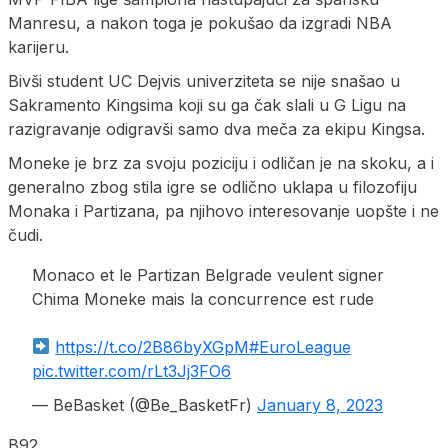
Manresu, a nakon toga je pokušao da izgradi NBA
karijeru.
Bivši student UC Dejvis univerziteta se nije snašao u
Sakramento Kingsima koji su ga čak slali u G Ligu na
razigravanje odigravši samo dva meča za ekipu Kingsa.
Moneke je brz za svoju poziciju i odličan je na skoku, a i
generalno zbog stila igre se odlično uklapa u filozofiju
Monaka i Partizana, pa njihovo interesovanje uopšte i ne
čudi.
Monaco et le Partizan Belgrade veulent signer
Chima Moneke mais la concurrence est rude
https://t.co/2B86byXGpM
#EuroLeague
pic.twitter.com/rLt3Jj3FO6
— BeBasket (@Be_BasketFr)
January 8, 2023
B92.