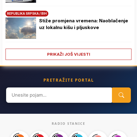
REPUBLIKA SRPSKA / BIH
Stiže promjena vremena: Naoblačenje
uz lokalnu kišu i pljuskove
PRIKAŽI JOŠ VIJESTI
PRETRAŽITE PORTAL
Search
for:
RADIO STANICE