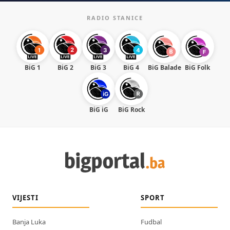
RADIO STANICE
BiG 1
BiG 2
BiG 3
BiG 4
BiG Balade
BiG Folk
BiG iG
BiG Rock
VIJESTI
SPORT
Banja Luka
Fudbal