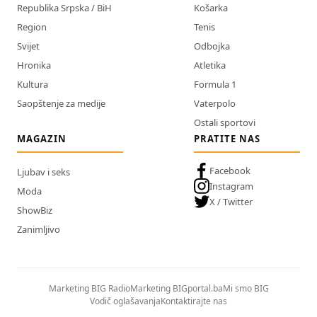
Republika Srpska / BiH
Košarka
Region
Tenis
Svijet
Odbojka
Hronika
Atletika
Kultura
Formula 1
Saopštenje za medije
Vaterpolo
Ostali sportovi
MAGAZIN
PRATITE NAS
Facebook
Ljubav i seks
Instagram
Moda
X / Twitter
ShowBiz
Zanimljivo
Marketing BIG Radio
Marketing BIGportal.ba
Mi smo BIG
Vodič oglašavanja
Kontaktirajte nas