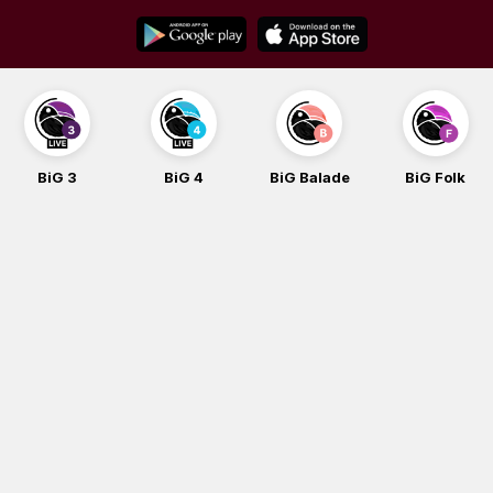
Skip
to
content
BiG 3
BiG 4
BiG Balade
BiG Folk