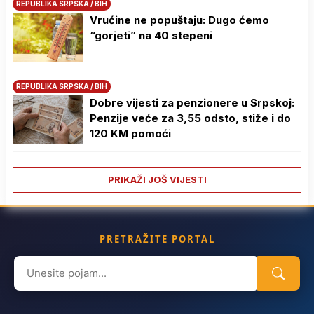
REPUBLIKA SRPSKA / BIH
Vrućine ne popuštaju: Dugo ćemo
“gorjeti” na 40 stepeni
REPUBLIKA SRPSKA / BIH
Dobre vijesti za penzionere u Srpskoj:
Penzije veće za 3,55 odsto, stiže i do
120 KM pomoći
PRIKAŽI JOŠ VIJESTI
PRETRAŽITE PORTAL
Search
for: