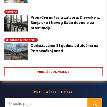
HRONIKA
Pronađen mrtav u zatvoru: Djevojke iz
Banjaluke i Novog Sada dovodio za
prostituciju
REPUBLIKA SRPSKA / BIH
Obilježavanje 31 godina od zločina na
Petrovačkoj cesti
PRIKAŽI JOŠ VIJESTI
PRETRAŽITE PORTAL
Search
for: