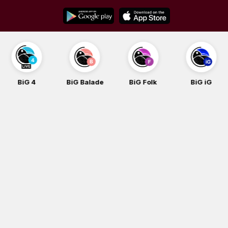
Skip
to
content
BiG Balade
BiG Folk
BiG iG
BiG Rock