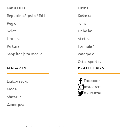
Banja Luka
Fudbal
Republika Srpska / BiH
Košarka
Region
Tenis
Svijet
Odbojka
Hronika
Atletika
Kultura
Formula 1
Saopštenje za medije
Vaterpolo
Ostali sportovi
MAGAZIN
PRATITE NAS
Facebook
Ljubav i seks
Instagram
Moda
X / Twitter
ShowBiz
Zanimljivo