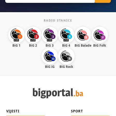
RADIO STANICE
BiG 1
BiG 2
BiG 3
BiG 4
BiG Balade
BiG Folk
BiG iG
BiG Rock
VIJESTI
SPORT