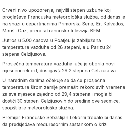
Crveni nivo upozorenja, najviši stepen uzbune koji
proglašava Francuska meteorološka služba, od danas je
na snazi u departmanima Primorska Sena, Er, Kalvados,
Manš i Oaz, prenosi francuska televizija BFM.
Јutros u 5.00 časova u Poatjeu je zabilježena
temperatura vazduha od 28 stepeni, a u Parizu 24
stepena Celzijusova.
Prosječna temperatura vazduha juče je oborila novi
mjesečni rekord, dostigavši 29,2 stepena Celzijusova.
U narednim danima očekuje se da će prosječna
temperatura širom zemlje premašiti rekord svih vremena
za sve mjesece zajedno od 29,4 stepena i mogla bi
dostići 30 stepeni Celzijusovih do sredine ove sedmice,
saopštila je meteorološka služba.
Premijer Francuske Sebastijan Lekorni trebalo bi danas
da predsjedava međuresornim sastankom o krizi.