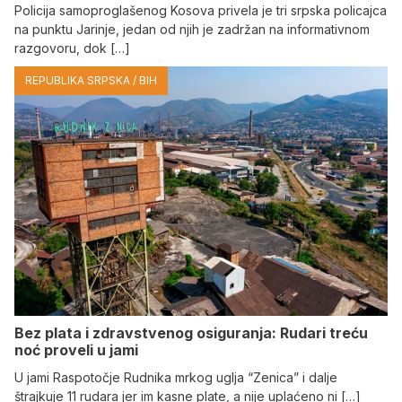
Policija samoproglašenog Kosova privela je tri srpska policajca
na punktu Јarinje, jedan od njih je zadržan na informativnom
razgovoru, dok […]
REPUBLIKA SRPSKA / BIH
Bez plata i zdravstvenog osiguranja: Rudari treću
noć proveli u jami
U jami Raspotočje Rudnika mrkog uglja “Zenica” i dalje
štrajkuje 11 rudara jer im kasne plate, a nije uplaćeno ni […]