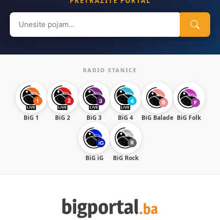
PRETRAŽITE PORTAL
Search
for:
RADIO STANICE
BiG 1
BiG 2
BiG 3
BiG 4
BiG Balade
BiG Folk
BiG iG
BiG Rock