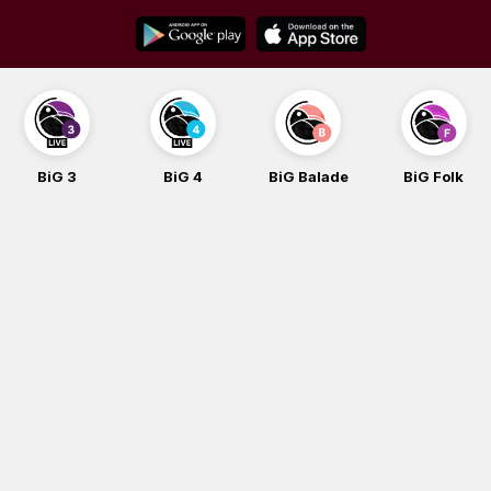
Skip
to
content
BiG 3
BiG 4
BiG Balade
BiG Folk