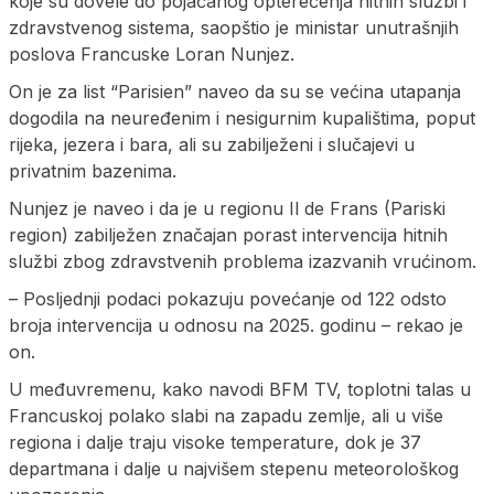
koje su dovele do pojačanog opterećenja hitnih službi i
zdravstvenog sistema, saopštio je ministar unutrašnjih
poslova Francuske Loran Nunjez.
On je za list “Parisien” naveo da su se većina utapanja
dogodila na neuređenim i nesigurnim kupalištima, poput
rijeka, jezera i bara, ali su zabilježeni i slučajevi u
privatnim bazenima.
Nunjez je naveo i da je u regionu Il de Frans (Pariski
region) zabilježen značajan porast intervencija hitnih
službi zbog zdravstvenih problema izazvanih vrućinom.
– Posljednji podaci pokazuju povećanje od 122 odsto
broja intervencija u odnosu na 2025. godinu – rekao je
on.
U međuvremenu, kako navodi BFM TV, toplotni talas u
Francuskoj polako slabi na zapadu zemlje, ali u više
regiona i dalje traju visoke temperature, dok je 37
departmana i dalje u najvišem stepenu meteorološkog