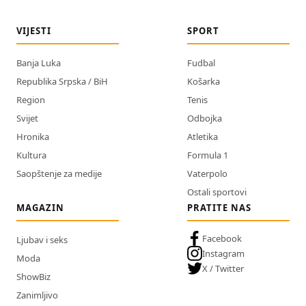
VIJESTI
SPORT
Banja Luka
Fudbal
Republika Srpska / BiH
Košarka
Region
Tenis
Svijet
Odbojka
Hronika
Atletika
Kultura
Formula 1
Saopštenje za medije
Vaterpolo
Ostali sportovi
MAGAZIN
PRATITE NAS
Facebook
Ljubav i seks
Instagram
Moda
X / Twitter
ShowBiz
Zanimljivo