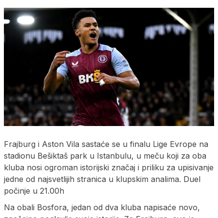
Frajburg i Aston Vila sastaće se u finalu Lige Evrope na
stadionu Bešiktaš park u Istanbulu, u meču koji za oba
kluba nosi ogroman istorijski značaj i priliku za upisivanje
jedne od najsvetlijih stranica u klupskim analima. Duel
počinje u 21.00h
Na obali Bosfora, jedan od dva kluba napisaće novo,