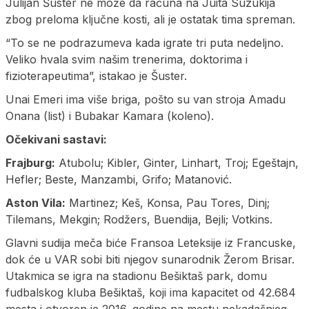
Julijan Šuster ne može da računa na Juita Suzukija
zbog preloma ključne kosti, ali je ostatak tima spreman.
“To se ne podrazumeva kada igrate tri puta nedeljno.
Veliko hvala svim našim trenerima, doktorima i
fizioterapeutima”, istakao je Šuster.
Unai Emeri ima više briga, pošto su van stroja Amadu
Onana (list) i Bubakar Kamara (koleno).
Očekivani sastavi:
Frajburg:
Atubolu; Kibler, Ginter, Linhart, Troj; Egeštajn,
Hefler; Beste, Manzambi, Grifo; Matanović.
Aston Vila:
Martinez; Keš, Konsa, Pau Tores, Dinj;
Tilemans, Mekgin; Rodžers, Buendija, Bejli; Votkins.
Glavni sudija meča biće Fransoa Leteksije iz Francuske,
dok će u VAR sobi biti njegov sunarodnik Žerom Brisar.
Utakmica se igra na stadionu Bešiktaš park, domu
fudbalskog kluba Bešiktaš, koji ima kapacitet od 42.684
mesta i otvoren je 2016. godine na mestu nekadašnjeg