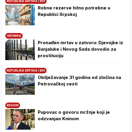
REPUBLIKA SRPSKA / BIH
Robne rezerve hitno potrebne u
Republici Srpskoj
HRONIKA
Pronađen mrtav u zatvoru: Djevojke iz
Banjaluke i Novog Sada dovodio za
prostituciju
REPUBLIKA SRPSKA / BIH
Obilježavanje 31 godina od zločina na
Petrovačkoj cesti
REGION
Pupovac o govoru mržnje koji je
odzvanjao Kninom