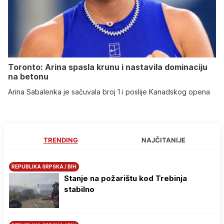
Toronto: Arina spasla krunu i nastavila dominaciju
na betonu
Arina Sabalenka je sačuvala broj 1 i poslije Kanadskog opena
TRENDING
NAJČITANIJE
REPUBLIKA SRPSKA / BIH
Stanje na požarištu kod Trebinja
stabilno