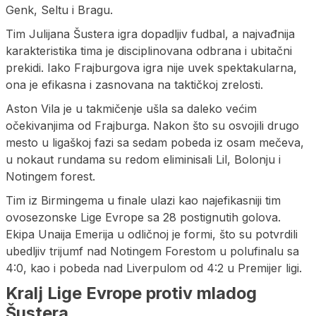
Genk, Seltu i Bragu.
Tim Julijana Šustera igra dopadljiv fudbal, a najvađnija
karakteristika tima je disciplinovana odbrana i ubitačni
prekidi. Iako Frajburgova igra nije uvek spektakularna,
ona je efikasna i zasnovana na taktičkoj zrelosti.
Aston Vila je u takmičenje ušla sa daleko većim
očekivanjima od Frajburga. Nakon što su osvojili drugo
mesto u ligaškoj fazi sa sedam pobeda iz osam mečeva,
u nokaut rundama su redom eliminisali Lil, Bolonju i
Notingem forest.
Tim iz Birmingema u finale ulazi kao najefikasniji tim
ovosezonske Lige Evrope sa 28 postignutih golova.
Ekipa Unaija Emerija u odličnoj je formi, što su potvrdili
ubedljiv trijumf nad Notingem Forestom u polufinalu sa
4:0, kao i pobeda nad Liverpulom od 4:2 u Premijer ligi.
Kralj Lige Evrope protiv mladog
Šustera