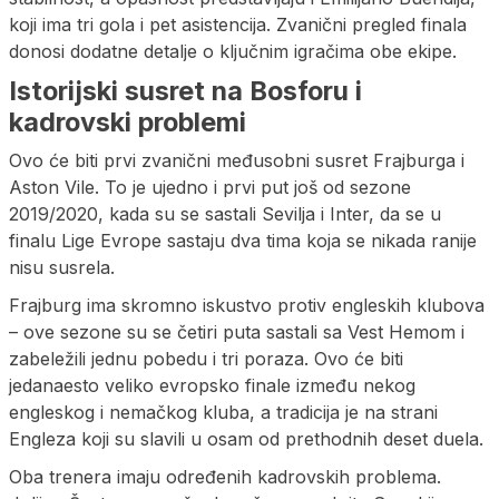
koji ima tri gola i pet asistencija. Zvanični pregled finala
donosi dodatne detalje o ključnim igračima obe ekipe.
Istorijski susret na Bosforu i
kadrovski problemi
Ovo će biti prvi zvanični međusobni susret Frajburga i
Aston Vile. To je ujedno i prvi put još od sezone
2019/2020, kada su se sastali Sevilja i Inter, da se u
finalu Lige Evrope sastaju dva tima koja se nikada ranije
nisu susrela.
Frajburg ima skromno iskustvo protiv engleskih klubova
– ove sezone su se četiri puta sastali sa Vest Hemom i
zabeležili jednu pobedu i tri poraza. Ovo će biti
jedanaesto veliko evropsko finale između nekog
engleskog i nemačkog kluba, a tradicija je na strani
Engleza koji su slavili u osam od prethodnih deset duela.
Oba trenera imaju određenih kadrovskih problema.