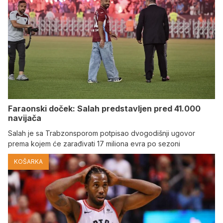
Faraonski doček: Salah predstavljen pred 41.000
navijača
Salah je sa Trabzonsporom potpisao dvogodišnji ugovor
prema kojem će zarađivati 17 miliona evra po sezoni
KOŠARKA