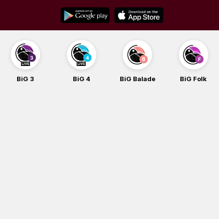
Skip
to
content
BiG 4
BiG Balade
BiG Folk
BiG iG