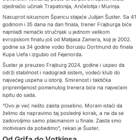
izjednačio učinak Trapatonija, Ančelotija i Murinja.
Nasuprot iskusnom Špancu stajaće Julijan Šuster. Sa 41
godinom i 35 dana na dan finala, trener Frajburga biće
najmlađi nemački stručnjak u jednom velikom
evropskom finalu još od Matijasa Zamera, koji je 2002.
godine sa 34 godine vodio Borusiju Dortmund do finala
Kupa Uefa i izgubio od Fejenorda.
Šuster je preuzeo Frajburg 2024. godine i uspeo da
održi stabilnost i nadogradi sistem, vodeći klub do
najvećeg uspeha u istoriji. Smirenost i taktička
pripremljenost pomenutog trenera biće na najvećem
ispitu do sada.
“Ovo je već nešto zaista posebno. Moram istaći da
želimo da napravimo taj poslednji korak, a ne da se
zadovoljimo samo plasmanom u finale. Zaista smo
motivisani da pobedimo”, rekao je Šuster.
Od Grifa do Votkinsa