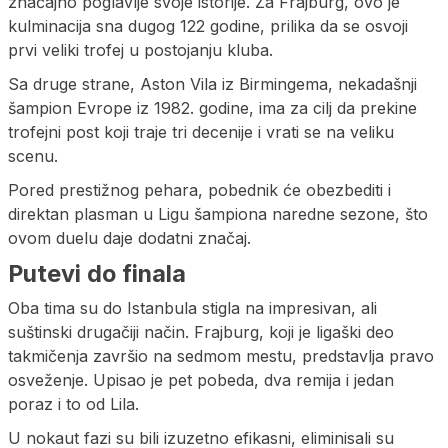
značajno poglavlje svoje istorije. Za Frajburg, ovo je
kulminacija sna dugog 122 godine, prilika da se osvoji
prvi veliki trofej u postojanju kluba.
Sa druge strane, Aston Vila iz Birmingema, nekadašnji
šampion Evrope iz 1982. godine, ima za cilj da prekine
trofejni post koji traje tri decenije i vrati se na veliku
scenu.
Pored prestižnog pehara, pobednik će obezbediti i
direktan plasman u Ligu šampiona naredne sezone, što
ovom duelu daje dodatni značaj.
Putevi do finala
Oba tima su do Istanbula stigla na impresivan, ali
suštinski drugačiji način. Frajburg, koji je ligaški deo
takmičenja završio na sedmom mestu, predstavlja pravo
osveženje. Upisao je pet pobeda, dva remija i jedan
poraz i to od Lila.
U nokaut fazi su bili izuzetno efikasni, eliminisali su