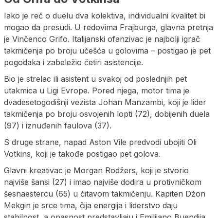
Iako je reč o duelu dva kolektiva, individualni kvalitet bi
mogao da presudi. U redovima Frajburga, glavna pretnja
je Vinčenco Grifo. Italijanski ofanzivac je najbolji igrač
takmičenja po broju učešća u golovima – postigao je pet
pogodaka i zabeležio četiri asistencije.
Bio je strelac ili asistent u svakoj od poslednjih pet
utakmica u Ligi Evrope. Pored njega, motor tima je
dvadesetogodišnji vezista Johan Manzambi, koji je lider
takmičenja po broju osvojenih lopti (72), dobijenih duela
(97) i iznuđenih faulova (37).
S druge strane, napad Aston Vile predvodi ubojiti Oli
Votkins, koji je takođe postigao pet golova.
Glavni kreativac je Morgan Rodžers, koji je stvorio
najviše šansi (27) i imao najviše dodira u protivničkom
šesnaestercu (65) u čitavom takmičenju. Kapiten Džon
Mekgin je srce tima, čija energija i liderstvo daju
stabilnost, a opasnost predstavljaju i Emilijano Buendija,