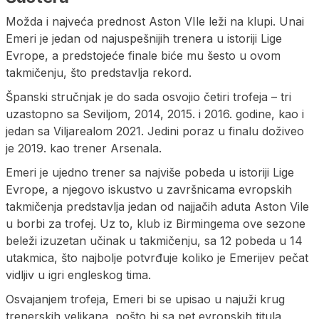
Možda i najveća prednost Aston VIle leži na klupi. Unai
Emeri je jedan od najuspešnijih trenera u istoriji Lige
Evrope, a predstojeće finale biće mu šesto u ovom
takmičenju, što predstavlja rekord.
Španski stručnjak je do sada osvojio četiri trofeja – tri
uzastopno sa Seviljom, 2014, 2015. i 2016. godine, kao i
jedan sa Viljarealom 2021. Jedini poraz u finalu doživeo
je 2019. kao trener Arsenala.
Emeri je ujedno trener sa najviše pobeda u istoriji Lige
Evrope, a njegovo iskustvo u završnicama evropskih
takmičenja predstavlja jedan od najjačih aduta Aston Vile
u borbi za trofej. Uz to, klub iz Birmingema ove sezone
beleži izuzetan učinak u takmičenju, sa 12 pobeda u 14
utakmica, što najbolje potvrđuje koliko je Emerijev pečat
vidljiv u igri engleskog tima.
Osvajanjem trofeja, Emeri bi se upisao u najuži krug
trenerskih velikana, pošto bi sa pet evropskih titula