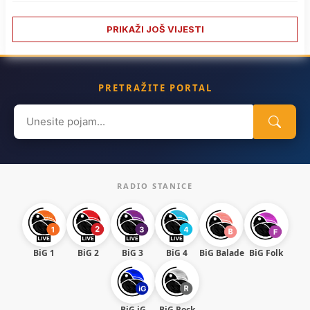
PRIKAŽI JOŠ VIJESTI
PRETRAŽITE PORTAL
Search
for:
RADIO STANICE
BiG 1
BiG 2
BiG 3
BiG 4
BiG Balade
BiG Folk
BiG iG
BiG Rock