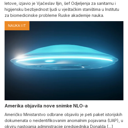
letove, izjavio je Vjačeslav Iljin, šef Odjeljenja za sanitarnu i
higijensku bezbjednost ljudi u vještačkim staništima u Institutu
za biomedicinske probleme Ruske akademije nauka.
NAUKA I IT
Amerika objavila nove snimke NLO-a
Američko Ministarstvo odbrane objavilo je peti paket istorijskih
dokumenata o neidentifikovanim anomalnim pojavama (UAP), u
okviru nastojanja administracije predsjednika Donalda […]