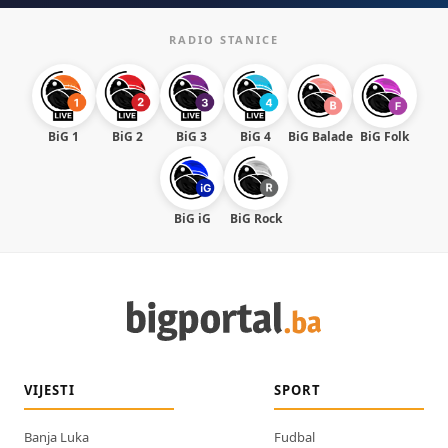
RADIO STANICE
BiG 1
BiG 2
BiG 3
BiG 4
BiG Balade
BiG Folk
BiG iG
BiG Rock
VIJESTI
SPORT
Banja Luka
Fudbal