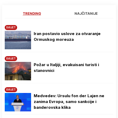
TRENDING
NAJČITANIJE
SVIJET
Iran postavio uslove za otvaranje
Ormuskog moreuza
SVIJET
Požar u Italjiji, evakuisani turisti i
stanovnici
SVIJET
Medvedev: Ursulu fon der Lajen ne
zanima Evropa, samo sankcije i
banderovska klika