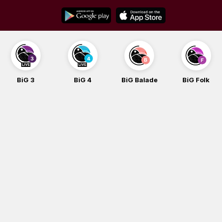
Skip
to
content
BiG 4
BiG Balade
BiG Folk
BiG iG