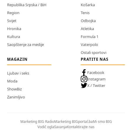
Republika Srpska / BiH
Košarka
Region
Tenis
Svijet
Odbojka
Hronika
Atletika
Kultura
Formula 1
Saopštenje za medije
Vaterpolo
Ostali sportovi
MAGAZIN
PRATITE NAS
Facebook
Ljubav i seks
Instagram
Moda
X / Twitter
ShowBiz
Zanimljivo
Marketing BIG Radio
Marketing BIGportal.ba
Mi smo BIG
Vodič oglašavanja
Kontaktirajte nas