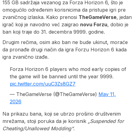
155 GB sadržaja vezanog za Forza Horizon 6, što je
omogućilo određenim korisnicima da pristupe igri pre
zvaničnog izlaska. Kako prenosi
TheGameVerse
, jedan
igrač koji je navodno već zaigrao
novu Forzu
, dobio je
ban koji traje do 31. decembra 9999. godine.
Drugim rečima, osim ako ban ne bude ukinut, moraće
da pronađe drugi način da igra Forzu Horizon 6 kada
igra zvanično izađe.
Forza Horizon 6 players who mod early copies of
the game will be banned until the year 9999.
pic.twitter.com/uuC3Zs8GZ7
— TheGameVerse (@TheGameVerse)
May 11,
2026
Na prikazu bana, koji se ubrzo proširio društvenim
mrežama, stoji poruka da je korisnik
„Suspended for
Cheating/Unallowed Modding“
.