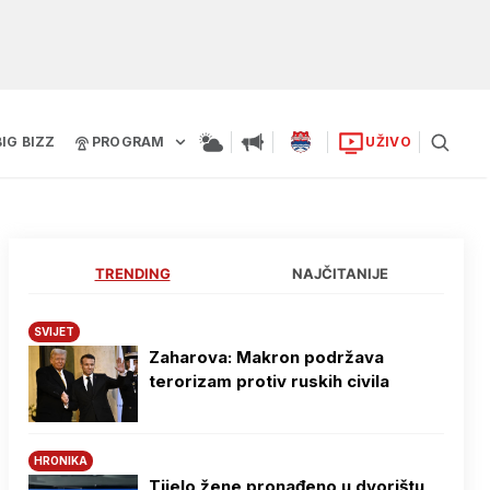
BIG BIZZ
PROGRAM
UŽIVO
TRENDING
NAJČITANIJE
SVIJET
Zaharova: Makron podržava
terorizam protiv ruskih civila
HRONIKA
Tijelo žene pronađeno u dvorištu