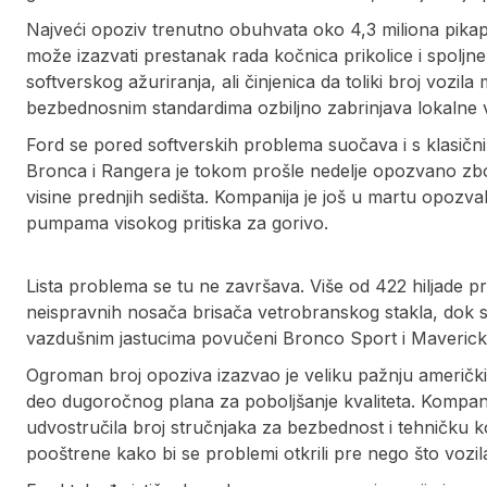
Najveći opoziv trenutno obuhvata oko 4,3 miliona pikap
može izazvati prestanak rada kočnica prikolice i spolj
softverskog ažuriranja, ali činjenica da toliki broj voz
bezbednosnim standardima ozbiljno zabrinjava lokalne vl
Ford se pored softverskih problema suočava i s klasič
Bronca i Rangera je tokom prošle nedelje opozvano zb
visine prednjih sedišta. Kompanija je još u martu opozv
pumpama visokog pritiska za gorivo.
Lista problema se tu ne završava. Više od 422 hiljade 
neispravnih nosača brisača vetrobranskog stakla, dok
vazdušnim jastucima povučeni Bronco Sport i Maverick
Ogroman broj opoziva izazvao je veliku pažnju američkih 
deo dugoročnog plana za poboljšanje kvaliteta. Kompani
udvostručila broj stručnjaka za bezbednost i tehničku k
pooštrene kako bi se problemi otkrili pre nego što vozi