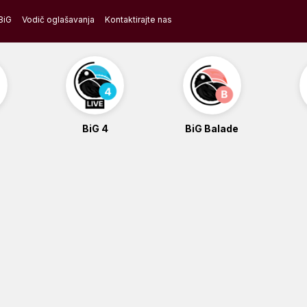
BiG
Vodič oglašavanja
Kontaktirajte nas
BiG 4
BiG Balade