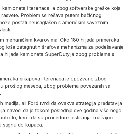
 kamioneta i terenaca, a zbog softverske greške koja
ne rasvete. Problem se rešava putem bežičnog
ila može postati neusaglašen s američkim saveznim
asti.
nim mehaničkim kvarovima. Oko 180 hiljada primeraka
og loše zategnutih šrafova mehanizma za podešavanje
ala hiljade kamioneta SuperDutyija zbog problema s
primeraka pikapova i terenaca je opozvano zbog
 su prošlog meseca, zbog problema povezanih sa
.
medija, ali Ford tvrdi da ovakva strategija predstavlja
ja navodi da je tokom poslednje dve godine više nego
ontrolu, kao i da su procedure testiranja značajno
la stignu do kupaca.