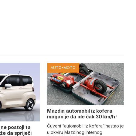
AUTO-MOTO
Mazdin automobil iz kofera
mogao je da ide čak 30 km/h!
Čuveni “automobil iz kofera” nastao je
ne postoji ta
u okviru Mazdinog internog
že da spriječi