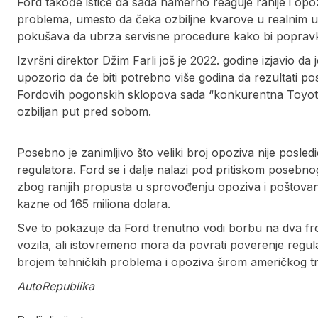
Ford takođe ističe da sada namerno reaguje ranije i opo
problema, umesto da čeka ozbiljne kvarove u realnim us
pokušava da ubrza servisne procedure kako bi popravke
Izvršni direktor Džim Farli još je 2022. godine izjavio da 
upozorio da će biti potrebno više godina da rezultati postan
Fordovih pogonskih sklopova sada “konkurentna Toyoti”,
ozbiljan put pred sobom.
Posebno je zanimljivo što veliki broj opoziva nije posl
regulatora. Ford se i dalje nalazi pod pritiskom poseb
zbog ranijih propusta u sprovođenju opoziva i poštovan
kazne od 165 miliona dolara.
Sve to pokazuje da Ford trenutno vodi borbu na dva fro
vozila, ali istovremeno mora da povrati poverenje regula
brojem tehničkih problema i opoziva širom američkog tr
AutoRepublika