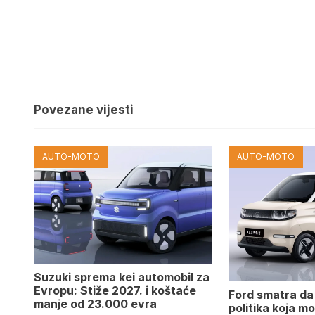
Povezane vijesti
AUTO-MOTO
AUTO-MOTO
Suzuki sprema kei automobil za
Evropu: Stiže 2027. i koštaće
Ford smatra da 
manje od 23.000 evra
politika koja mo