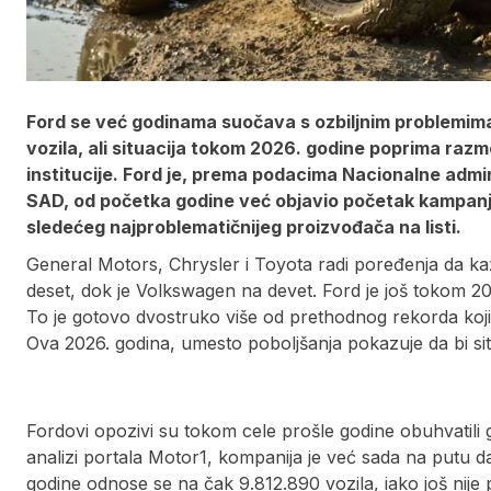
Ford se već godinama suočava s ozbiljnim problemima 
vozila, ali situacija tokom 2026. godine poprima razm
institucije. Ford je, prema podacima Nacionalne adm
SAD, od početka godine već objavio početak kampanja 
sledećeg najproblematičnijeg proizvođača na listi.
General Motors, Chrysler i Toyota radi poređenja da k
deset, dok je Volkswagen na devet. Ford je još tokom 20
To je gotovo dvostruko više od prethodnog rekorda koji
Ova 2026. godina, umesto poboljšanja pokazuje da bi situa
Fordovi opozivi su tokom cele prošle godine obuhvatili 
analizi portala Motor1, kompanija je već sada na putu d
godine odnose se na čak 9.812.890 vozila, iako još nije 