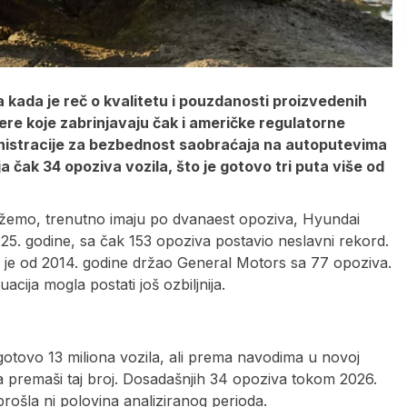
kada je reč o kvalitetu i pouzdanosti proizvedenih
ere koje zabrinjavaju čak i američke regulatorne
inistracije za bezbednost saobraćaja na autoputevima
čak 34 opoziva vozila, što je gotovo tri puta više od
ažemo, trenutno imaju po dvanaest opoziva, Hyundai
25. godine, sa čak 153 opoziva postavio neslavni rekord.
 je od 2014. godine držao General Motors sa 77 opoziva.
cija mogla postati još ozbiljnija.
gotovo 13 miliona vozila, ali prema navodima u novoj
a premaši taj broj. Dosadašnjih 34 opoziva tokom 2026.
prošla ni polovina analiziranog perioda.