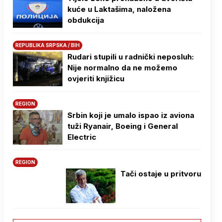
kuće u Laktašima, naložena
obdukcija
REPUBLIKA SRPSKA / BIH
Rudari stupili u radnički neposluh:
Nije normalno da ne možemo
ovjeriti knjižicu
REGION
Srbin koji je umalo ispao iz aviona
tuži Ryanair, Boeing i General
Electric
REGION
Tači ostaje u pritvoru