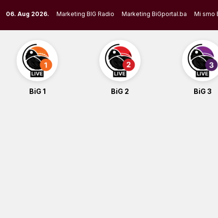
Skip
06. Aug 2026.
Marketing BIG Radio
Marketing BiGportal.ba
Mi smo 
to
content
BiG 1
BiG 2
BiG 3