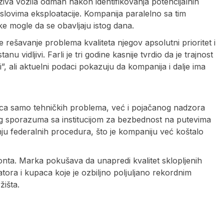
ziva vozila odmah nakon identifikovanja potencijalnih
lovima eksploatacije. Kompanija paralelno sa tim
 mogle da se obavljaju istog dana.
je rešavanje problema kvaliteta njegov apsolutni prioritet i
u vidljivi. Farli je tri godine kasnije tvrdio da je trajnost
 ali aktuelni podaci pokazuju da kompanija i dalje ima
edica samo tehničkih problema, već i pojačanog nadzora
nog sporazuma sa institucijom za bezbednost na putevima
ju federalnih procedura, što je kompaniju već koštalo
nta. Marka pokušava da unapredi kvalitet sklopljenih
tora i kupaca koje je ozbiljno poljuljano rekordnim
žišta.