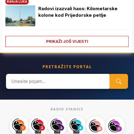
BANJA LUKA
Radovi izazvali haos: Kilometarske
kolone kod Prijedorske petlje
PRIKAŽI JOŠ VIJESTI
PRETRAŽITE PORTAL
Search
for:
RADIO STANICE