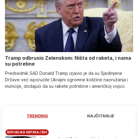
Tramp odbrusio Zelenskom: Ništa od raketa, i nama
su potrebne
Predsednik SAD Donald Tramp izjavio je da su Sjedinjene
Države već isporučile Ukrajini ogromne količine naoružanja i
municije, dodajući da su rakete potrebne i američkoj vojsci.
TRENDING
NAJČITANIJE
REPUBLIKA SRPSKA / BIH