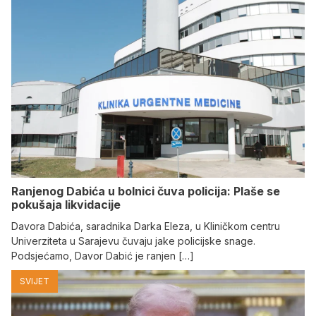
Ranjenog Dabića u bolnici čuva policija: Plaše se
pokušaja likvidacije
Davora Dabića, saradnika Darka Eleza, u Kliničkom centru
Univerziteta u Sarajevu čuvaju jake policijske snage.
Podsjećamo, Davor Dabić je ranjen […]
SVIJET