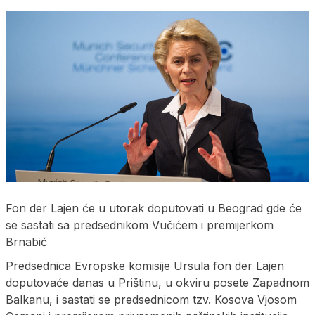
Fon der Lajen će u utorak doputovati u Beograd gde će
se sastati sa predsednikom Vučićem i premijerkom
Brnabić
Predsednica Evropske komisije Ursula fon der Lajen
doputovaće danas u Prištinu, u okviru posete Zapadnom
Balkanu, i sastati se predsednicom tzv. Kosova Vjosom