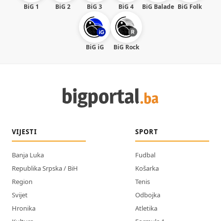
BiG 1
BiG 2
BiG 3
BiG 4
BiG Balade
BiG Folk
BiG iG
BiG Rock
VIJESTI
SPORT
Banja Luka
Fudbal
Republika Srpska / BiH
Košarka
Region
Tenis
Svijet
Odbojka
Hronika
Atletika