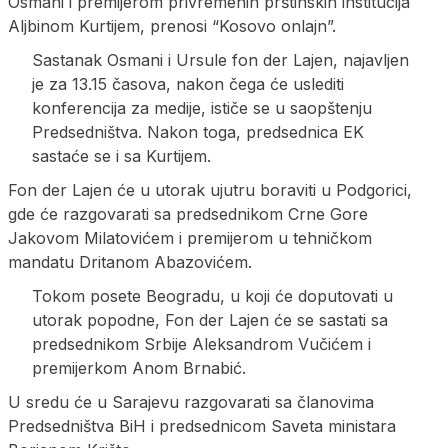
Osmani i premijerom privremenih prštinskih institucija
Aljbinom Kurtijem, prenosi “Kosovo onlajn”.
Sastanak Osmani i Ursule fon der Lajen, najavljen
je za 13.15 časova, nakon čega će uslediti
konferencija za medije, ističe se u saopštenju
Predsedništva. Nakon toga, predsednica EK
sastaće se i sa Kurtijem.
Fon der Lajen će u utorak ujutru boraviti u Podgorici,
gde će razgovarati sa predsednikom Crne Gore
Jakovom Milatovićem i premijerom u tehničkom
mandatu Dritanom Abazovićem.
Tokom posete Beogradu, u koji će doputovati u
utorak popodne, Fon der Lajen će se sastati sa
predsednikom Srbije Aleksandrom Vučićem i
premijerkom Anom Brnabić.
U sredu će u Sarajevu razgovarati sa članovima
Predsedništva BiH i predsednicom Saveta ministara