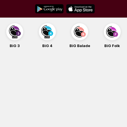
Skip
to
content
BiG 3
BiG 4
BiG Balade
BiG Folk