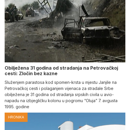
Obilježena 31 godina od stradanja na Petrovačkoj
cesti: Zločin bez kazne
Služenjem parastosa kod spomen-krsta u mjestu Janjile na
Petrovačkoj cesti i polaganjem vijenaca za stradale Srbe
obilježena je 31 godina od stradanja srpskih civila u avio-
napadu na izbjegličku kolonu u pogromu “Oluja” 7. avgusta
1995. godine
HRONIKA