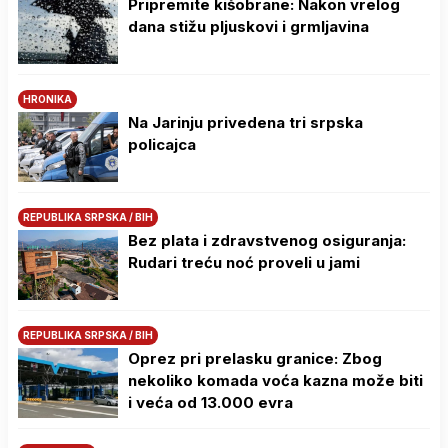
Pripremite kišobrane: Nakon vrelog
dana stižu pljuskovi i grmljavina
HRONIKA
Na Јarinju privedena tri srpska
policajca
REPUBLIKA SRPSKA / BIH
Bez plata i zdravstvenog osiguranja:
Rudari treću noć proveli u jami
REPUBLIKA SRPSKA / BIH
Oprez pri prelasku granice: Zbog
nekoliko komada voća kazna može biti
i veća od 13.000 evra