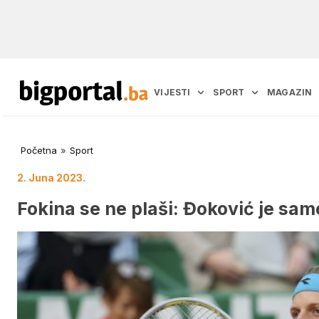
VIJESTI
SPORT
MAGAZIN
Početna
»
Sport
2. Juna 2023.
Fokina se ne plaši: Đoković je sam