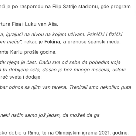
ći je po rasporedu na Filip Šatrije stadionu, gde program
tura Fisa i Luku van Aša.
igrajući na nivou na kojem uživam. Psihički i fizički
nom meču”
, rekao je
Fokina
, a prenose španski mediji.
nte Karlu prošle godine.
rotiv njega je čast. Daću sve od sebe da pobedim koja
 tri dobijena seta, došao je bez mnogo mečeva, uslovi
grač sveta i dodaje:
 odnos sa njim van terena. Trenirali smo nekoliko puta
a neki način samo još jedan, da možeš da ga
ako dobio u Rimu, te na Olimpijskim igrama 2021. godine.