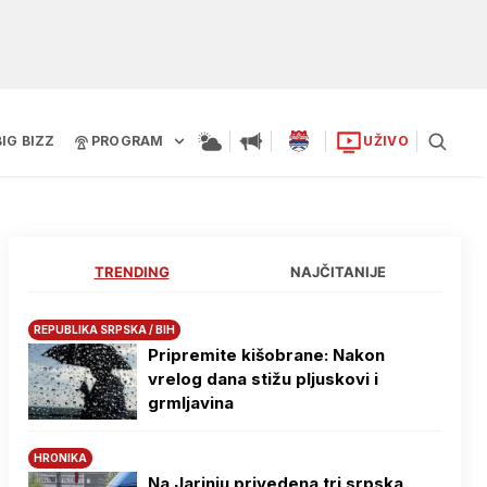
BIG BIZZ
PROGRAM
UŽIVO
TRENDING
NAJČITANIJE
REPUBLIKA SRPSKA / BIH
Pripremite kišobrane: Nakon
vrelog dana stižu pljuskovi i
grmljavina
HRONIKA
Na Јarinju privedena tri srpska