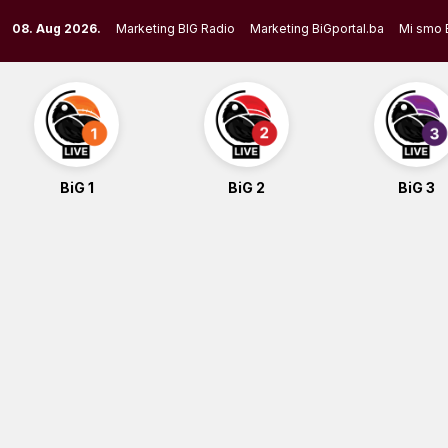
Skip
08. Aug 2026.
Marketing BIG Radio
Marketing BiGportal.ba
Mi smo 
to
content
BiG 1
BiG 2
BiG 3