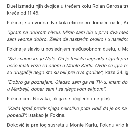
Duel između njih dvojice u trećem kolu Rolan Garosa tre
kreće od 11.45.
Fokina je u uvodna dva kola eliminisao domaće nade, Ar
“Igram na dobrom nivou. Miran sam bio u prva dva meča, 
sam veoma dobro. Želim da nastavim ovako i u nared
Fokina je slavio u poslednjem međusobnom duelu, u Mo
“Svi znamo ko je Nole. On je teniska legenda i igrati p
neće imati veze sa onom u Monte Karlu. Ovde se igra na
su drugačiji nego što su bili pre dve godine”
, kaže 34. i
“Dobro ga poznajem. Gledao sam ga na TV-u. Imam dobar
u Marbelji, dobar sam i sa njegovom ekipom”.
Fokina ceni Novaka, ali ga se očigledno ne plaši.
“Kada igraš protiv njega nekoliko puta vidiš da je on n
pobediš”,
istakao je Fokina.
Đoković je pre tog susreta u Monte Karlu, Fokinu vrlo l