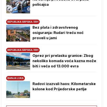
policajca
REPUBLIKA SRPSKA / BIH
Bez plata i zdravstvenog
osiguranja: Rudari treću noć
proveli u jami
REPUBLIKA SRPSKA / BIH
Oprez pri prelasku granice: Zbog
nekoliko komada voća kazna može
biti i veća od 13.000 evra
BANJA LUKA
Radovi izazvali haos: Kilometarske
kolone kod Prijedorske petlje