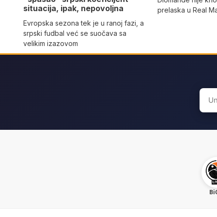
situacija, ipak, nepovoljna
prelaska u Real M
Evropska sezona tek je u ranoj fazi, a
srpski fudbal već se suočava sa
velikim izazovom
Sear
for:
Bi