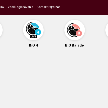
BiG
Vodič oglašavanja
Kontaktirajte nas
BiG 4
BiG Balade