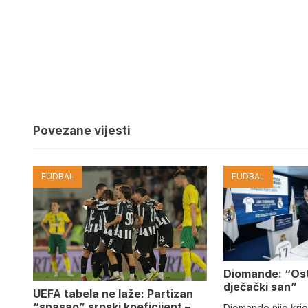
Povezane vijesti
FUDBAL
FUDBAL
Diomande: “Os
dječački san”
UEFA tabela ne laže: Partizan
“spasao” srpski koeficijent –
Diomande nije kri