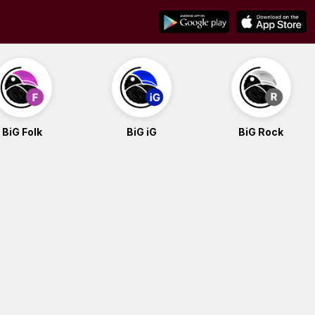
BiG Folk
BiG iG
BiG Rock