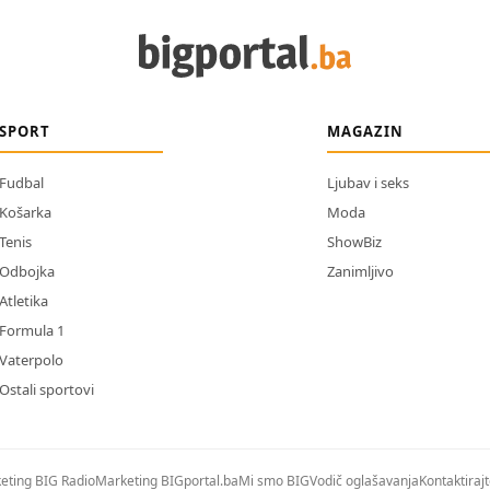
SPORT
MAGAZIN
Fudbal
Ljubav i seks
Košarka
Moda
Tenis
ShowBiz
Odbojka
Zanimljivo
Atletika
Formula 1
Vaterpolo
Ostali sportovi
eting BIG Radio
Marketing BIGportal.ba
Mi smo BIG
Vodič oglašavanja
Kontaktiraj