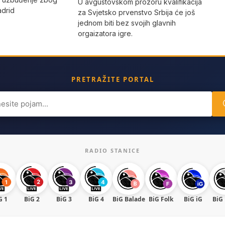
U avgustovskom prozoru kvalifikacija
adrid
za Svjetsko prvenstvo Srbija će još
jednom biti bez svojih glavnih
orgaizatora igre.
PRETRAŽITE PORTAL
ch
RADIO STANICE
G 1
BiG 2
BiG 3
BiG 4
BiG Balade
BiG Folk
BiG iG
BiG