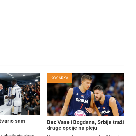
KOŠARKA
tvario sam
Bez Vase i Bogdana, Srbija traži
druge opcije na pleju
o uzbuđenje zbog