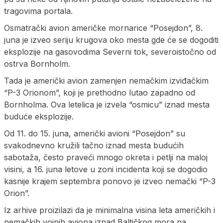
tragovima portala.
Osmatrački avion američke mornarice “Posejdon”, 8.
juna je izveo seriju krugova oko mesta gde će se dogoditi
eksplozije na gasovodima Severni tok, severoistočno od
ostrva Bornholm.
Tada je američki avion zamenjen nemačkim izviđačkim
“P-3 Orionom”, koji je prethodno lutao zapadno od
Bornholma. Ova letelica je izvela “osmicu” iznad mesta
buduće eksplozije.
Od 11. do 15. juna, američki avioni “Posejdon” su
svakodnevno kružili tačno iznad mesta budućih
sabotaža, često praveći mnogo okreta i petlji na maloj
visini, a 16. juna letove u zoni incidenta koji se dogodio
kasnije krajem septembra ponovo je izveo nemački “P-3
Orion”.
Iz arhive proizilazi da je minimalna visina leta američkih i
nemačkih vojnih aviona iznad Baltičkog mora na