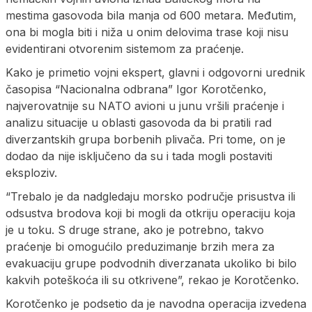
mestima gasovoda bila manja od 600 metara. Međutim,
ona bi mogla biti i niža u onim delovima trase koji nisu
evidentirani otvorenim sistemom za praćenje.
Kako je primetio vojni ekspert, glavni i odgovorni urednik
časopisa “Nacionalna odbrana” Igor Korotčenko,
najverovatnije su NATO avioni u junu vršili praćenje i
analizu situacije u oblasti gasovoda da bi pratili rad
diverzantskih grupa borbenih plivača. Pri tome, on je
dodao da nije isključeno da su i tada mogli postaviti
eksploziv.
“Trebalo je da nadgledaju morsko područje prisustva ili
odsustva brodova koji bi mogli da otkriju operaciju koja
je u toku. S druge strane, ako je potrebno, takvo
praćenje bi omogućilo preduzimanje brzih mera za
evakuaciju grupe podvodnih diverzanata ukoliko bi bilo
kakvih poteškoća ili su otkrivene”, rekao je Korotčenko.
Korotčenko je podsetio da je navodna operacija izvedena