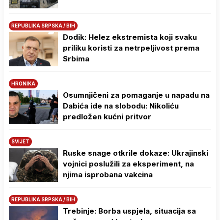
REPUBLIKA SRPSKA / BIH
Dodik: Helez ekstremista koji svaku
priliku koristi za netrpeljivost prema
Srbima
HRONIKA
Osumnjičeni za pomaganje u napadu na
Dabića ide na slobodu: Nikoliću
predložen kućni pritvor
SVIJET
Ruske snage otkrile dokaze: Ukrajinski
vojnici poslužili za eksperiment, na
njima isprobana vakcina
REPUBLIKA SRPSKA / BIH
Trebinje: Borba uspjela, situacija sa