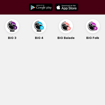
Skip
to
content
BiG 4
BiG Balade
BiG Folk
BiG iG