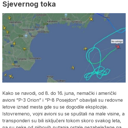
Sjevernog toka
Kako se navodi, od 8. do 16. juna, nemački i američki
avioni “P-3 Orion” i “P-8 Posejdon” obavljali su redovne
letove iznad mesta gde su se dogodile eksplozije.
Istovremeno, vojni avioni su se spuštali na male visine, a
transponderi su bili isključeni tokom skoro svakog leta,
pa su neke od njihovih putanja ostale nezabeležene na