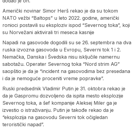
dodao je on.
Američki novinar Simor Herš rekao je da su tokom
NATO vežbi “Baltops” u leto 2022. godine, američki
ronioci postavili su eksploziv ispod “Severnog toka”, koji
su Norvežani aktivirali tri meseca kasnije
Napadi na gasovode dogodili su se 26. septembra na dva
ruska izvozna gasovoda u Evropu, Severni tok 1 i 2.
Nemačka, Danska i Švedska nisu isključile namernu
sabotažu. Operater Severnog toka “Nord strim AG”
saopštio je da je “incident na gasovodima bez presedana
i da je nemoguće proceniti vreme popravke”.
Ruski predsednik Vladimir Putin je 31. oktobra rekao je
da je Gaspromu dozvoljeno da ispita mesto eksplozije
Severnog toka, a šef kompanije Aleksej Miler ga je
izvestio o istraživanju. Putin je takođe rekao da je
“eksplozija na gasovodu Severni tok očigledan
teroristički napad”.