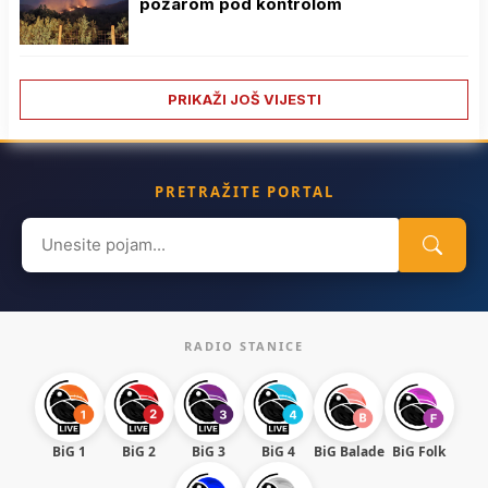
požarom pod kontrolom
PRIKAŽI JOŠ VIJESTI
PRETRAŽITE PORTAL
Search
for:
RADIO STANICE
BiG 1
BiG 2
BiG 3
BiG 4
BiG Balade
BiG Folk