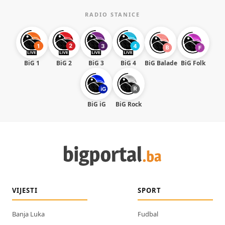
RADIO STANICE
BiG 1
BiG 2
BiG 3
BiG 4
BiG Balade
BiG Folk
BiG iG
BiG Rock
VIJESTI
SPORT
Banja Luka
Fudbal