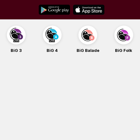
Skip
to
content
BiG 3
BiG 4
BiG Balade
BiG Folk