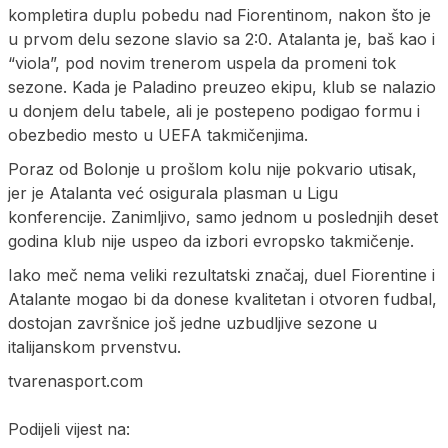
kompletira duplu pobedu nad Fiorentinom, nakon što je
u prvom delu sezone slavio sa 2:0. Atalanta je, baš kao i
“viola”, pod novim trenerom uspela da promeni tok
sezone. Kada je Paladino preuzeo ekipu, klub se nalazio
u donjem delu tabele, ali je postepeno podigao formu i
obezbedio mesto u UEFA takmičenjima.
Poraz od Bolonje u prošlom kolu nije pokvario utisak,
jer je Atalanta već osigurala plasman u Ligu
konferencije. Zanimljivo, samo jednom u poslednjih deset
godina klub nije uspeo da izbori evropsko takmičenje.
Iako meč nema veliki rezultatski značaj, duel Fiorentine i
Atalante mogao bi da donese kvalitetan i otvoren fudbal,
dostojan završnice još jedne uzbudljive sezone u
italijanskom prvenstvu.
tvarenasport.com
Podijeli vijest na: