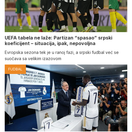
UEFA tabela ne laže: Partizan “spasao” srpski
koeficijent – situacija, ipak, nepovoljna
Evropska sezona tek je u ranoj fazi, a srpski fudbal već se
suočava sa velikim izazovom
FUDBAL