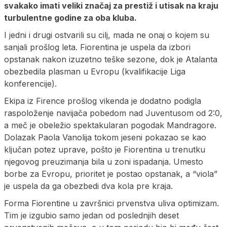
svakako imati veliki značaj za prestiž i utisak na kraju
turbulentne godine za oba kluba.
I jedni i drugi ostvarili su cilj, mada ne onaj o kojem su
sanjali prošlog leta. Fiorentina je uspela da izbori
opstanak nakon izuzetno teške sezone, dok je Atalanta
obezbedila plasman u Evropu (kvalifikacije Liga
konferencije).
Ekipa iz Firence prošlog vikenda je dodatno podigla
raspoloženje navijača pobedom nad Juventusom od 2:0,
a meč je obeležio spektakularan pogodak Mandragore.
Dolazak Paola Vanolija tokom jeseni pokazao se kao
ključan potez uprave, pošto je Fiorentina u trenutku
njegovog preuzimanja bila u zoni ispadanja. Umesto
borbe za Evropu, prioritet je postao opstanak, a “viola”
je uspela da ga obezbedi dva kola pre kraja.
Forma Fiorentine u završnici prvenstva uliva optimizam.
Tim je izgubio samo jedan od poslednjih deset