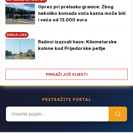
Oprez pri prelasku granice: Zbog
nekoliko komada voća kazna može biti
i veća od 13.000 evra
BANJA LUKA
Radovi izazvali haos: Kilometarske
kolone kod Prijedorske petlje
PRIKAŽI JOŠ VIJESTI
PRETRAŽITE PORTAL
Search
for: