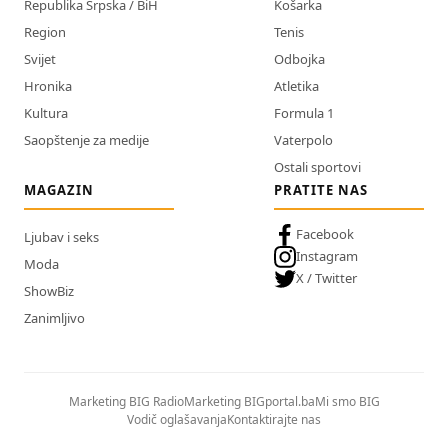
Republika Srpska / BiH
Košarka
Region
Tenis
Svijet
Odbojka
Hronika
Atletika
Kultura
Formula 1
Saopštenje za medije
Vaterpolo
Ostali sportovi
MAGAZIN
PRATITE NAS
Facebook
Ljubav i seks
Instagram
Moda
X / Twitter
ShowBiz
Zanimljivo
Marketing BIG Radio
Marketing BIGportal.ba
Mi smo BIG
Vodič oglašavanja
Kontaktirajte nas