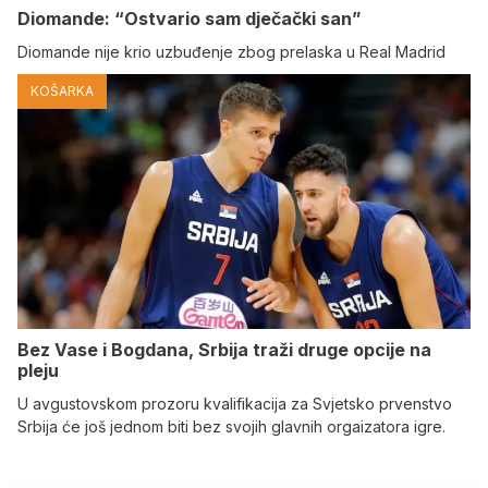
Diomande: “Ostvario sam dječački san”
Diomande nije krio uzbuđenje zbog prelaska u Real Madrid
KOŠARKA
Bez Vase i Bogdana, Srbija traži druge opcije na
pleju
U avgustovskom prozoru kvalifikacija za Svjetsko prvenstvo
Srbija će još jednom biti bez svojih glavnih orgaizatora igre.