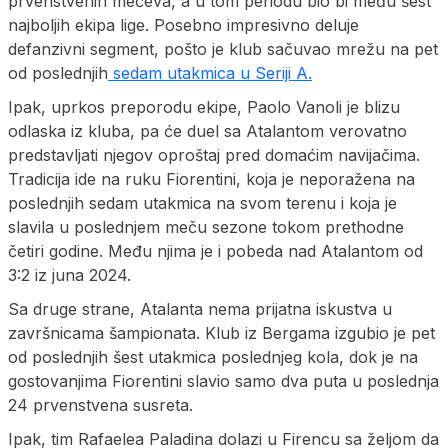
prvenstvenih mečeva, a u tom periodu bio bi među šest
najboljih ekipa lige. Posebno impresivno deluje
defanzivni segment, pošto je klub sačuvao mrežu na pet
od poslednjih
sedam utakmica u Seriji A.
Ipak, uprkos preporodu ekipe, Paolo Vanoli je blizu
odlaska iz kluba, pa će duel sa Atalantom verovatno
predstavljati njegov oproštaj pred domaćim navijačima.
Tradicija ide na ruku Fiorentini, koja je neporažena na
poslednjih sedam utakmica na svom terenu i koja je
slavila u poslednjem meču sezone tokom prethodne
četiri godine. Među njima je i pobeda nad Atalantom od
3:2 iz juna 2024.
Sa druge strane, Atalanta nema prijatna iskustva u
završnicama šampionata. Klub iz Bergama izgubio je pet
od poslednjih šest utakmica poslednjeg kola, dok je na
gostovanjima Fiorentini slavio samo dva puta u poslednja
24 prvenstvena susreta.
Ipak, tim Rafaelea Paladina dolazi u Firencu sa željom da