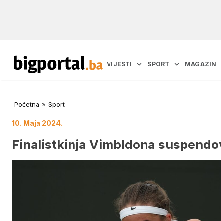
VIJESTI
SPORT
MAGAZIN
Početna
»
Sport
10. Maja 2024.
Finalistkinja Vimbldona suspend