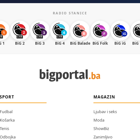
RADIO STANICE
G 1
BiG 2
BiG 3
BiG 4
BiG Balade
BiG Folk
BiG iG
BiG
SPORT
MAGAZIN
Fudbal
Ljubav i seks
Košarka
Moda
Tenis
ShowBiz
Odbojka
Zanimljivo