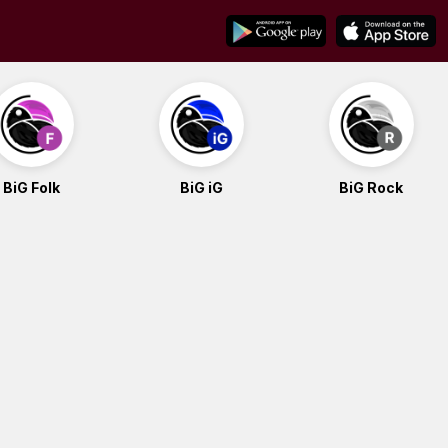
BiG Folk
BiG iG
BiG Rock