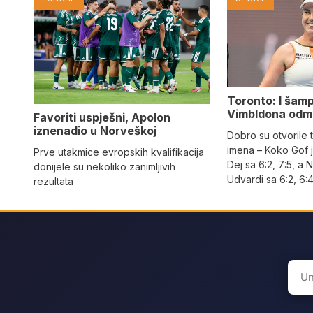
Toronto: I šam
Vimbldona odma
Favoriti uspješni, Apolon
iznenadio u Norveškoj
Dobro su otvorile t
imena – Koko Gof j
Prve utakmice evropskih kvalifikacija
Dej sa 6:2, 7:5, a
donijele su nekoliko zanimljivih
Udvardi sa 6:2, 6:
rezultata
Sear
for: