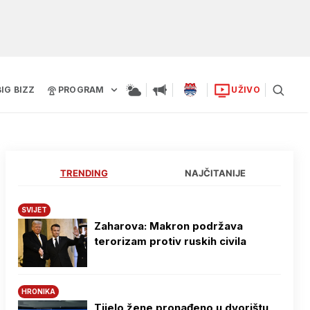
BIG BIZZ
PROGRAM
UŽIVO
TRENDING
NAJČITANIJE
SVIJET
Zaharova: Makron podržava
terorizam protiv ruskih civila
HRONIKA
Tijelo žene pronađeno u dvorištu