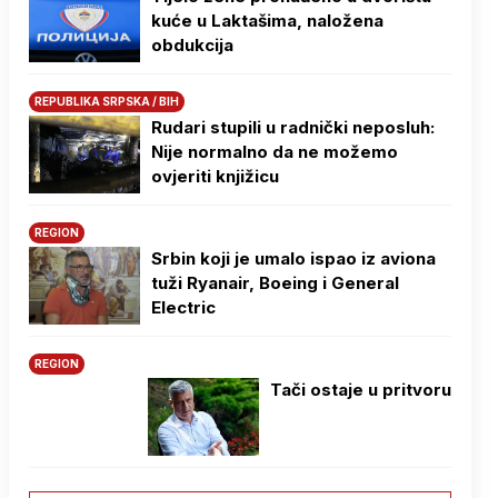
kuće u Laktašima, naložena
obdukcija
REPUBLIKA SRPSKA / BIH
Rudari stupili u radnički neposluh:
Nije normalno da ne možemo
ovjeriti knjižicu
REGION
Srbin koji je umalo ispao iz aviona
tuži Ryanair, Boeing i General
Electric
REGION
Tači ostaje u pritvoru