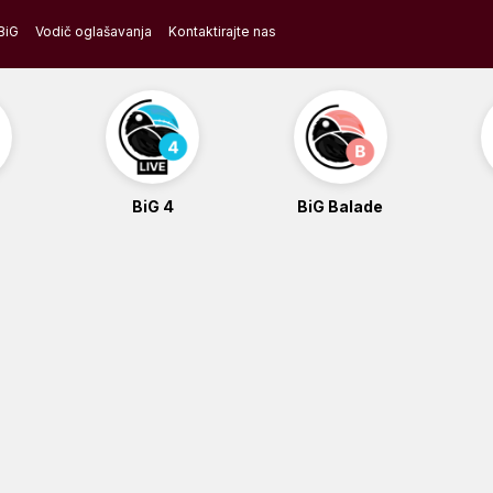
BiG
Vodič oglašavanja
Kontaktirajte nas
BiG 4
BiG Balade