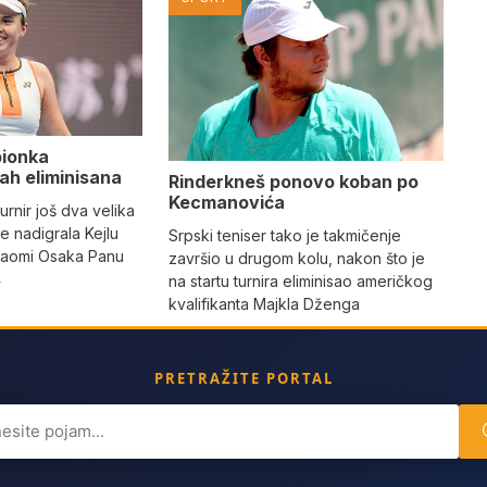
pionka
h eliminisana
Rinderkneš ponovo koban po
Kecmanovića
urnir još dva velika
e nadigrala Kejlu
Srpski teniser tako je takmičenje
 Naomi Osaka Panu
završio u drugom kolu, nakon što je
4
na startu turnira eliminisao američkog
kvalifikanta Majkla Dženga
PRETRAŽITE PORTAL
ch