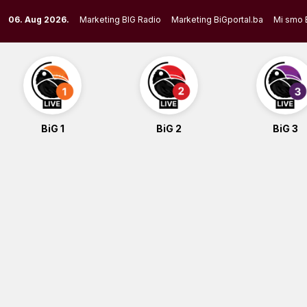
Skip
06. Aug 2026.
Marketing BIG Radio
Marketing BiGportal.ba
Mi smo 
to
content
BiG 1
BiG 2
BiG 3