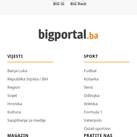
BiG iG
BiG Rock
VIJESTI
SPORT
Banja Luka
Fudbal
Republika Srpska / BiH
Košarka
Region
Tenis
Svijet
Odbojka
Hronika
Atletika
Kultura
Formula 1
Saopštenje za medije
Vaterpolo
Ostali sportovi
MAGAZIN
PRATITE NAS