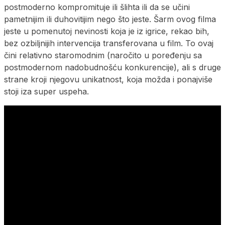
postmoderno kompromituje ili šlihta ili da se učini
pametnijim ili duhovitijim nego što jeste. Šarm ovog filma
jeste u pomenutoj nevinosti koja je iz igrice, rekao bih,
bez ozbiljnijih intervencija transferovana u film. To ovaj
čini relativno staromodnim (naročito u poređenju sa
postmodernom nadobudnošću konkurencije), ali s druge
strane kroji njegovu unikatnost, koja možda i ponajviše
stoji iza super uspeha.