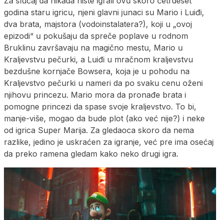
Za slučaj da nikada niste igrali ovu skoro četrdeset
godina staru igricu, njeni glavni junaci su Mario i Luiđi,
dva brata, majstora (vodoinstalatera?), koji u „ovoj
epizodi“ u pokušaju da spreče poplave u rodnom
Bruklinu završavaju na magično mestu, Mario u
Kraljevstvu pečurki, a Luiđi u mračnom kraljevstvu
bezdušne kornjače Bowsera, koja je u pohodu na
Kraljevstvo pečurki u nameri da po svaku cenu oženi
njihovu princezu. Mario mora da pronađe brata i
pomogne princezi da spase svoje kraljevstvo. To bi,
manje-više, mogao da bude plot (ako već nije?) i neke
od igrica Super Marija. Za gledaoca skoro da nema
razlike, jedino je uskraćen za igranje, već pre ima osećaj
da preko ramena gledam kako neko drugi igra.