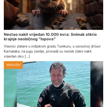
Nestao nakit vrijedan 10.000 evra: Snimak otkrio
krajnje neobičnog “lopova”
Vlasnici zlatare u indijskom gradu Tumkuru, u saveznoj državi
Karnataka, na jugu zemlje, pronašli su nestali zlatni nakit
vrijedan oko […]
MAGAZIN