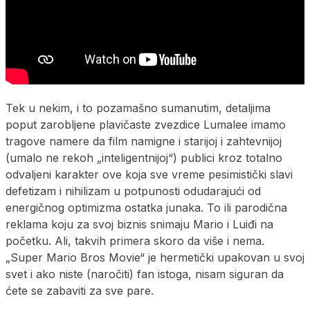
Tek u nekim, i to pozamašno sumanutim, detaljima
poput zarobljene plavičaste zvezdice Lumalee imamo
tragove namere da film namigne i starijoj i zahtevnijoj
(umalo ne rekoh „inteligentnijoj“) publici kroz totalno
odvaljeni karakter ove koja sve vreme pesimistički slavi
defetizam i nihilizam u potpunosti odudarajući od
energičnog optimizma ostatka junaka. To ili parodična
reklama koju za svoj biznis snimaju Mario i Luiđi na
početku. Ali, takvih primera skoro da više i nema.
„Super Mario Bros Movie“ je hermetički upakovan u svoj
svet i ako niste (naročiti) fan istoga, nisam siguran da
ćete se zabaviti za sve pare.