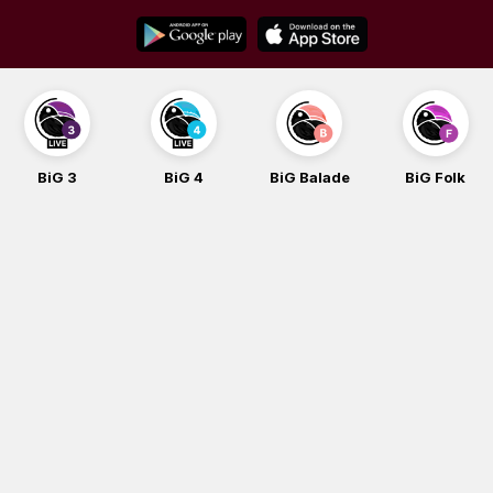
Skip
to
content
BiG 4
BiG Balade
BiG Folk
BiG iG