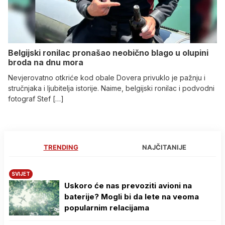
Belgijski ronilac pronašao neobično blago u olupini
broda na dnu mora
Nevjerovatno otkriće kod obale Dovera privuklo je pažnju i
stručnjaka i ljubitelja istorije. Naime, belgijski ronilac i podvodni
fotograf Stef […]
TRENDING
NAJČITANIJE
SVIJET
Uskoro će nas prevoziti avioni na
baterije? Mogli bi da lete na veoma
popularnim relacijama