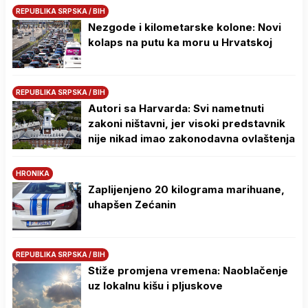
REPUBLIKA SRPSKA / BIH
Nezgode i kilometarske kolone: Novi
kolaps na putu ka moru u Hrvatskoj
REPUBLIKA SRPSKA / BIH
Autori sa Harvarda: Svi nametnuti
zakoni ništavni, jer visoki predstavnik
nije nikad imao zakonodavna ovlaštenja
HRONIKA
Zaplijenjeno 20 kilograma marihuane,
uhapšen Zećanin
REPUBLIKA SRPSKA / BIH
Stiže promjena vremena: Naoblačenje
uz lokalnu kišu i pljuskove