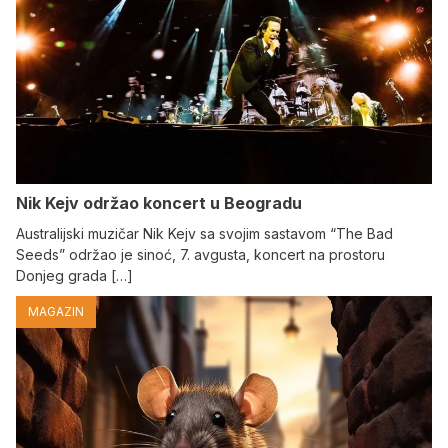
Nik Kejv održao koncert u Beogradu
Australijski muzičar Nik Kejv sa svojim sastavom “The Bad
Seeds” održao je sinoć, 7. avgusta, koncert na prostoru
Donjeg grada […]
MAGAZIN