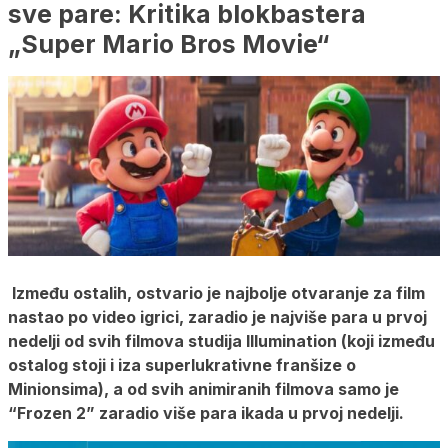
sve pare: Kritika blokbastera
„Super Mario Bros Movie“
Između ostalih, ostvario je najbolje otvaranje za film
nastao po video igrici, zaradio je najviše para u prvoj
nedelji od svih filmova studija Illumination (koji između
ostalog stoji i iza superlukrativne franšize o
Minionsima), a od svih animiranih filmova samo je
“Frozen 2” zaradio više para ikada u prvoj nedelji.