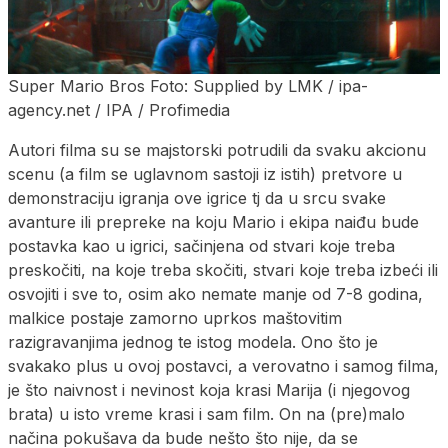
Super Mario Bros Foto: Supplied by LMK / ipa-
agency.net / IPA / Profimedia
Autori filma su se majstorski potrudili da svaku akcionu
scenu (a film se uglavnom sastoji iz istih) pretvore u
demonstraciju igranja ove igrice tj da u srcu svake
avanture ili prepreke na koju Mario i ekipa naiđu bude
postavka kao u igrici, sačinjena od stvari koje treba
preskočiti, na koje treba skočiti, stvari koje treba izbeći ili
osvojiti i sve to, osim ako nemate manje od 7-8 godina,
malkice postaje zamorno uprkos maštovitim
razigravanjima jednog te istog modela. Ono što je
svakako plus u ovoj postavci, a verovatno i samog filma,
je što naivnost i nevinost koja krasi Marija (i njegovog
brata) u isto vreme krasi i sam film. On na (pre)malo
načina pokušava da bude nešto što nije, da se