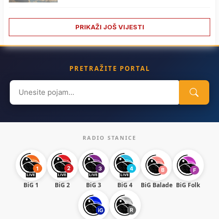
PRIKAŽI JOŠ VIJESTI
PRETRAŽITE PORTAL
Search
for:
RADIO STANICE
BiG 1
BiG 2
BiG 3
BiG 4
BiG Balade
BiG Folk