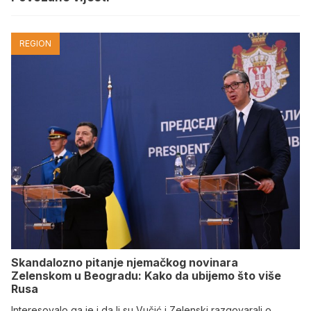
REGION
Skandalozno pitanje njemačkog novinara
Zelenskom u Beogradu: Kako da ubijemo što više
Rusa
Interesovalo ga je i da li su Vučić i Zelenski razgovarali o