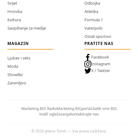
Svijet
Odbojka
Hronika
Atletika
Kultura
Formula 1
Saopštenje za medije
Vaterpolo
Ostali sportovi
MAGAZIN
PRATITE NAS
Facebook
Ljubav i seks
Instagram
Moda
X / Twitter
ShowBiz
Zanimljivo
Marketing BIG Radio
Marketing BIGportal.ba
Mi smo BIG
Vodič oglašavanja
Kontaktirajte nas
© 2026 Jelena Tomić — Sva prava zadržana.