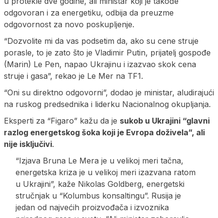
u protekle dve godine, ali ministar koji je takođe
odgovoran i za energetiku, odbija da preuzme
odgovornost za novo poskupljenje.
“Dozvolite mi da vas podsetim da, ako su cene struje
porasle, to je zato što je Vladimir Putin, prijatelj gospođe
(Marin) Le Pen, napao Ukrajinu i izazvao skok cena
struje i gasa”, rekao je Le Mer na TF1.
“Oni su direktno odgovorni”, dodao je ministar, aludirajući
na ruskog predsednika i liderku Nacionalnog okupljanja.
Eksperti za “Figaro” kažu da je
sukob u Ukrajini “glavni
razlog energetskog šoka koji je Evropa doživela”, ali
nije isključivi
.
“Izjava Bruna Le Mera je u velikoj meri tačna,
energetska kriza je u velikoj meri izazvana ratom
u Ukrajini”, kaže Nikolas Goldberg, energetski
stručnjak u “Kolumbus konsaltingu”. Rusija je
jedan od najvećih proizvođača i izvoznika