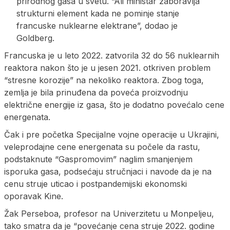
prirodnog gasa u svetu. “Ali ministar zaboravlja
strukturni element kada ne pominje stanje
francuske nuklearne elektrane”, dodao je
Goldberg.
Francuska je u leto 2022. zatvorila 32 do 56 nuklearnih
reaktora nakon što je u jesen 2021. otkriven problem
“stresne korozije” na nekoliko reaktora. Zbog toga,
zemlja je bila prinuđena da poveća proizvodnju
električne energije iz gasa, što je dodatno povećalo cene
energenata.
Čak i pre početka Specijalne vojne operacije u Ukrajini,
veleprodajne cene energenata su počele da rastu,
podstaknute “Gaspromovim” naglim smanjenjem
isporuka gasa, podsećaju stručnjaci i navode da je na
cenu struje uticao i postpandemijski ekonomski
oporavak Kine.
Žak Perseboa, profesor na Univerzitetu u Monpeljeu,
tako smatra da je “povećanje cena struje 2022. godine