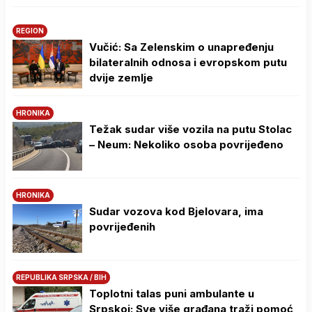
REGION
Vučić: Sa Zelenskim o unapređenju
bilateralnih odnosa i evropskom putu
dvije zemlje
HRONIKA
Težak sudar više vozila na putu Stolac
– Neum: Nekoliko osoba povrijeđeno
HRONIKA
Sudar vozova kod Bjelovara, ima
povrijeđenih
REPUBLIKA SRPSKA / BIH
Toplotni talas puni ambulante u
Srpskoj: Sve više građana traži pomoć