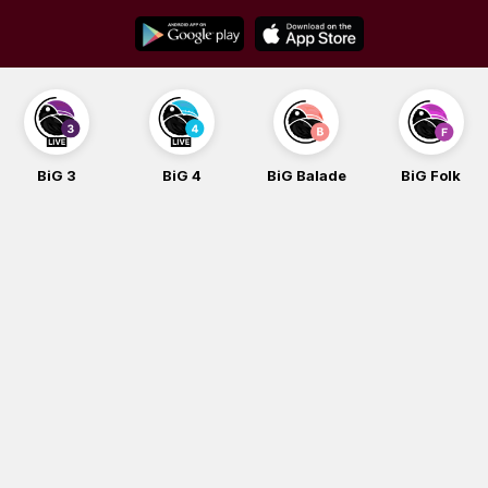
Skip
to
content
BiG 3
BiG 4
BiG Balade
BiG Folk