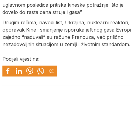
uglavnom posledica pritiska kineske potražnje, što je
dovelo do rasta cena struje i gasa”.
Drugim rečima, navodi list, Ukrajina, nuklearni reaktori,
oporavak Kine i smanjenje isporuka jeftinog gasa Evropi
zajedno “naduvali” su račune Francuza, već prilično
nezadovoljnih situacijom u zemlji i životnim standardom.
Podijeli vijest na: