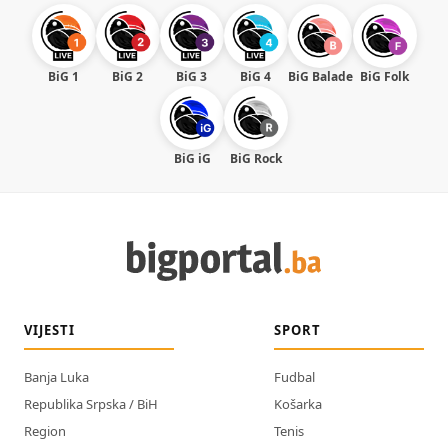
BiG 1
BiG 2
BiG 3
BiG 4
BiG Balade
BiG Folk
BiG iG
BiG Rock
VIJESTI
SPORT
Banja Luka
Fudbal
Republika Srpska / BiH
Košarka
Region
Tenis