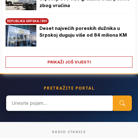
zbog vrućina
REPUBLIKA SRPSKA / BIH
Deset najvećih poreskih dužnika u
Srpskoj duguju više od 84 miliona KM
PRIKAŽI JOŠ VIJESTI
PRETRAŽITE PORTAL
Search
for:
RADIO STANICE