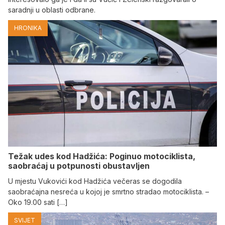
saradnji u oblasti odbrane.
HRONIKA
Težak udes kod Hadžića: Poginuo motociklista,
saobraćaj u potpunosti obustavljen
U mjestu Vukovići kod Hadžića večeras se dogodila
saobraćajna nesreća u kojoj je smrtno stradao motociklista. –
Oko 19.00 sati […]
SVIJET