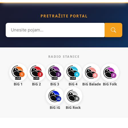
PRETRAŽITE PORTAL
Search
for:
RADIO STANICE
BiG 1
BiG 2
BiG 3
BiG 4
BiG Balade
BiG Folk
BiG iG
BiG Rock