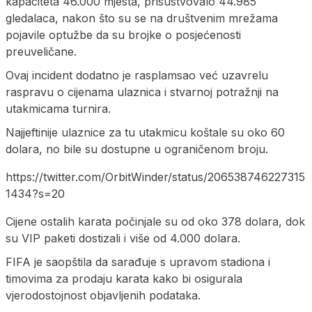
kapaciteta 46.000 mjesta, prisustvovalo 44.985
gledalaca, nakon što su se na društvenim mrežama
pojavile optužbe da su brojke o posjećenosti
preuveličane.
Ovaj incident dodatno je rasplamsao već uzavrelu
raspravu o cijenama ulaznica i stvarnoj potražnji na
utakmicama turnira.
Najjeftinije ulaznice za tu utakmicu koštale su oko 60
dolara, no bile su dostupne u ograničenom broju.
https://twitter.com/OrbitWinder/status/206538746227315
1434?s=20
Cijene ostalih karata počinjale su od oko 378 dolara, dok
su VIP paketi dostizali i više od 4.000 dolara.
FIFA je saopštila da sarađuje s upravom stadiona i
timovima za prodaju karata kako bi osigurala
vjerodostojnost objavljenih podataka.