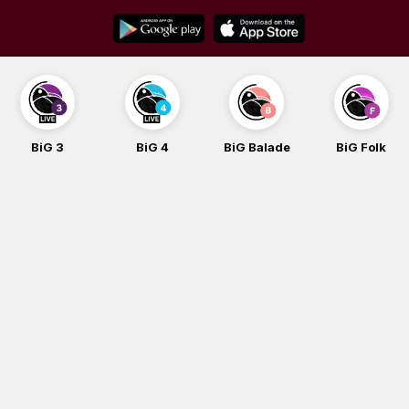
Skip
to
content
BiG 3
BiG 4
BiG Balade
BiG Folk