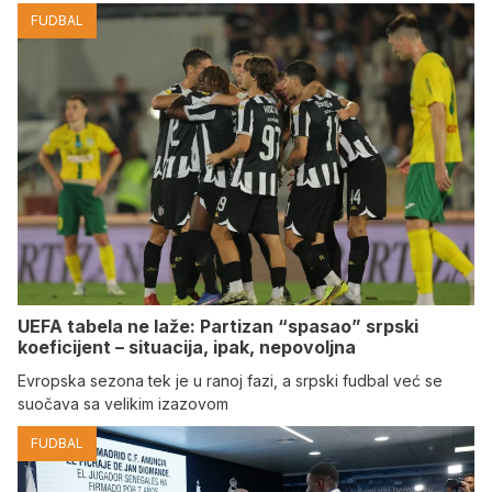
FUDBAL
UEFA tabela ne laže: Partizan “spasao” srpski
koeficijent – situacija, ipak, nepovoljna
Evropska sezona tek je u ranoj fazi, a srpski fudbal već se
suočava sa velikim izazovom
FUDBAL