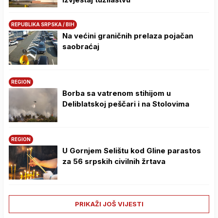
REPUBLIKA SRPSKA / BIH
Na većini graničnih prelaza pojačan
saobraćaj
REGION
Borba sa vatrenom stihijom u
Deliblatskoj peščari i na Stolovima
REGION
U Gornjem Selištu kod Gline parastos
za 56 srpskih civilnih žrtava
PRIKAŽI JOŠ VIJESTI