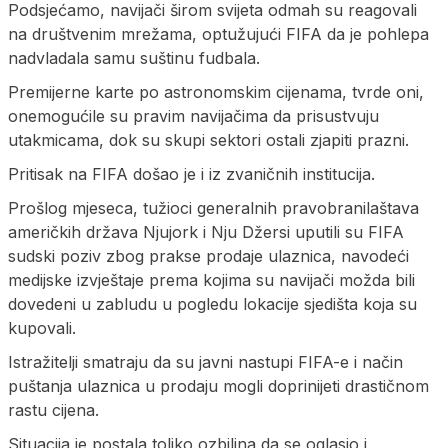
Podsjećamo, navijači širom svijeta odmah su reagovali
na društvenim mrežama, optužujući FIFA da je pohlepa
nadvladala samu suštinu fudbala.
Premijerne karte po astronomskim cijenama, tvrde oni,
onemogućile su pravim navijačima da prisustvuju
utakmicama, dok su skupi sektori ostali zjapiti prazni.
Pritisak na FIFA došao je i iz zvaničnih institucija.
Prošlog mjeseca, tužioci generalnih pravobranilaštava
američkih država Njujork i Nju Džersi uputili su FIFA
sudski poziv zbog prakse prodaje ulaznica, navodeći
medijske izvještaje prema kojima su navijači možda bili
dovedeni u zabludu u pogledu lokacije sjedišta koja su
kupovali.
Istražitelji smatraju da su javni nastupi FIFA-e i način
puštanja ulaznica u prodaju mogli doprinijeti drastičnom
rastu cijena.
Situacija je postala toliko ozbiljna da se oglasio i