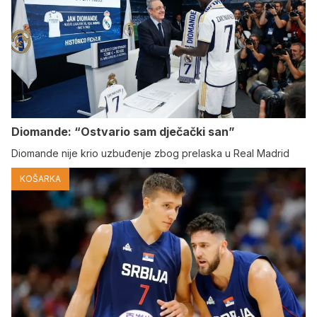
Diomande: “Ostvario sam dječački san”
Diomande nije krio uzbuđenje zbog prelaska u Real Madrid
KOŠARKA