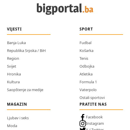
VIJESTI
SPORT
Banja Luka
Fudbal
Republika Srpska / BiH
Košarka
Region
Tenis
Svijet
Odbojka
Hronika
Atletika
Kultura
Formula 1
Saopštenje za medije
Vaterpolo
Ostali sportovi
MAGAZIN
PRATITE NAS
Facebook
Ljubav i seks
Instagram
Moda
X / Twitter