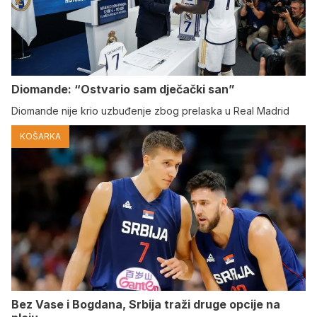
Diomande: “Ostvario sam dječački san”
Diomande nije krio uzbuđenje zbog prelaska u Real Madrid
KOŠARKA
Bez Vase i Bogdana, Srbija traži druge opcije na