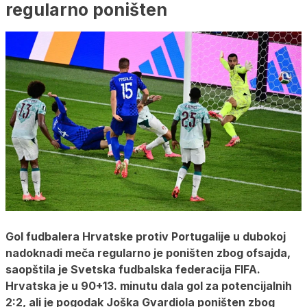
regularno poništen
Gol fudbalera Hrvatske protiv Portugalije u dubokoj
nadoknadi meča regularno je poništen zbog ofsajda,
saopštila je Svetska fudbalska federacija FIFA.
Hrvatska je u 90+13. minutu dala gol za potencijalnih
2:2, ali je pogodak Joška Gvardiola poništen zbog