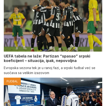
UEFA tabela ne laže: Partizan “spasao” srpski
koeficijent – situacija, ipak, nepovoljna
Evropska sezona tek je u ranoj fazi, a srpski fudbal već se
suočava sa velikim izazovom
FUDBAL