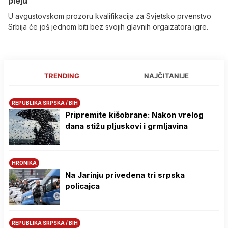
pleju
U avgustovskom prozoru kvalifikacija za Svjetsko prvenstvo
Srbija će još jednom biti bez svojih glavnih orgaizatora igre.
TRENDING
NAJČITANIJE
REPUBLIKA SRPSKA / BIH
Pripremite kišobrane: Nakon vrelog
dana stižu pljuskovi i grmljavina
HRONIKA
Na Јarinju privedena tri srpska
policajca
REPUBLIKA SRPSKA / BIH