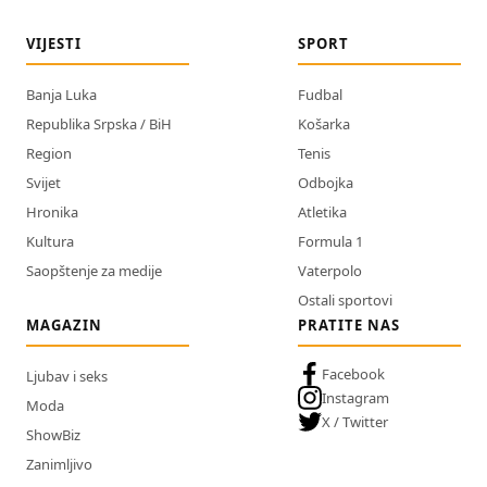
VIJESTI
SPORT
Banja Luka
Fudbal
Republika Srpska / BiH
Košarka
Region
Tenis
Svijet
Odbojka
Hronika
Atletika
Kultura
Formula 1
Saopštenje za medije
Vaterpolo
Ostali sportovi
MAGAZIN
PRATITE NAS
Facebook
Ljubav i seks
Instagram
Moda
X / Twitter
ShowBiz
Zanimljivo