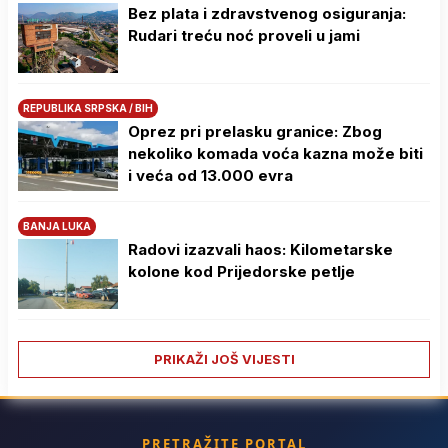
Bez plata i zdravstvenog osiguranja:
Rudari treću noć proveli u jami
REPUBLIKA SRPSKA / BIH
Oprez pri prelasku granice: Zbog
nekoliko komada voća kazna može biti
i veća od 13.000 evra
BANJA LUKA
Radovi izazvali haos: Kilometarske
kolone kod Prijedorske petlje
PRIKAŽI JOŠ VIJESTI
PRETRAŽITE PORTAL