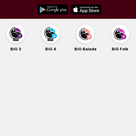
Skip
to
content
BiG 3
BiG 4
BiG Balade
BiG Folk