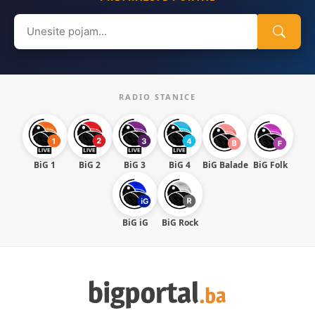
Search
for:
RADIO STANICE
BiG 1
BiG 2
BiG 3
BiG 4
BiG Balade
BiG Folk
BiG iG
BiG Rock