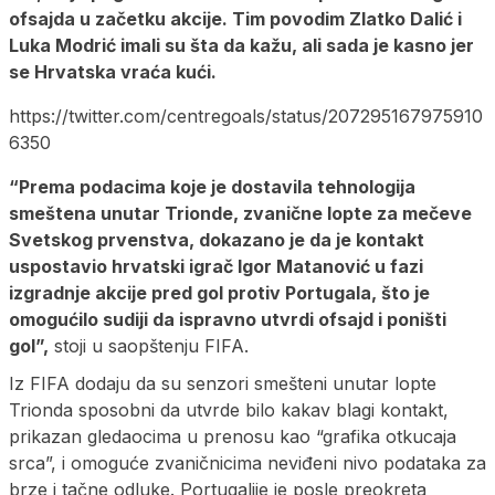
ofsajda u začetku akcije. Tim povodim Zlatko Dalić i
Luka Modrić imali su šta da kažu, ali sada je kasno jer
se Hrvatska vraća kući.
https://twitter.com/centregoals/status/207295167975910
6350
“Prema podacima koje je dostavila tehnologija
smeštena unutar Trionde, zvanične lopte za mečeve
Svetskog prvenstva, dokazano je da je kontakt
uspostavio hrvatski igrač Igor Matanović u fazi
izgradnje akcije pred gol protiv Portugala, što je
omogućilo sudiji da ispravno utvrdi ofsajd i poništi
gol”,
stoji u saopštenju FIFA.
Iz FIFA dodaju da su senzori smešteni unutar lopte
Trionda sposobni da utvrde bilo kakav blagi kontakt,
prikazan gledaocima u prenosu kao “grafika otkucaja
srca”, i omoguće zvaničnicima neviđeni nivo podataka za
brze i tačne odluke. Portugalije je posle preokreta