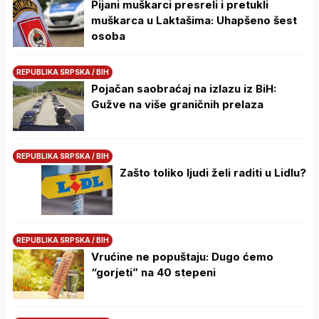
Pijani muškarci presreli i pretukli
muškarca u Laktašima: Uhapšeno šest
osoba
REPUBLIKA SRPSKA / BIH
Pojačan saobraćaj na izlazu iz BiH:
Gužve na više graničnih prelaza
REPUBLIKA SRPSKA / BIH
Zašto toliko ljudi želi raditi u Lidlu?
REPUBLIKA SRPSKA / BIH
Vrućine ne popuštaju: Dugo ćemo
“gorjeti” na 40 stepeni