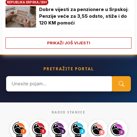
REPUBLIKA SRPSKA / BIH
Dobre vijesti za penzionere u Srpskoj:
Penzije veće za 3,55 odsto, stiže i do
120 KM pomoći
PRIKAŽI JOŠ VIJESTI
PRETRAŽITE PORTAL
Search
for:
RADIO STANICE