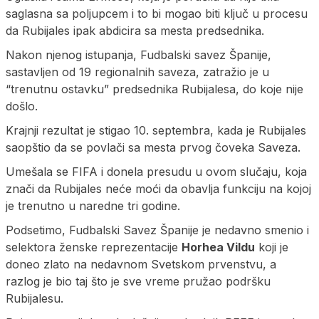
saglasna sa poljupcem i to bi mogao biti ključ u procesu
da Rubijales ipak abdicira sa mesta predsednika.
Nakon njenog istupanja, Fudbalski savez Španije,
sastavljen od 19 regionalnih saveza, zatražio je u
“trenutnu ostavku” predsednika Rubijalesa, do koje nije
došlo.
Krajnji rezultat je stigao 10. septembra, kada je Rubijales
saopštio da se povlači sa mesta prvog čoveka Saveza.
Umešala se FIFA i donela presudu u ovom slučaju, koja
znači da Rubijales neće moći da obavlja funkciju na kojoj
je trenutno u naredne tri godine.
Podsetimo, Fudbalski Savez Španije je nedavno smenio i
selektora ženske reprezentacije
Horhea Vildu
koji je
doneo zlato na nedavnom Svetskom prvenstvu, a
razlog je bio taj što je sve vreme pružao podršku
Rubijalesu.