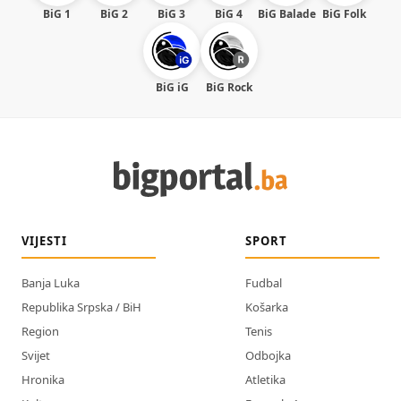
BiG 1
BiG 2
BiG 3
BiG 4
BiG Balade
BiG Folk
BiG iG
BiG Rock
VIJESTI
SPORT
Banja Luka
Fudbal
Republika Srpska / BiH
Košarka
Region
Tenis
Svijet
Odbojka
Hronika
Atletika