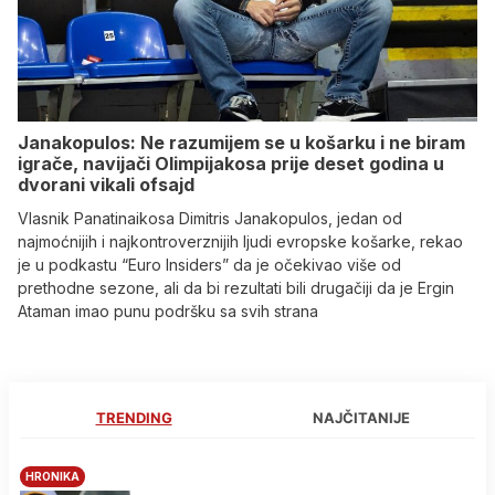
Janakopulos: Ne razumijem se u košarku i ne biram
igrače, navijači Olimpijakosa prije deset godina u
dvorani vikali ofsajd
Vlasnik Panatinaikosa Dimitris Janakopulos, jedan od
najmoćnijih i najkontroverznijih ljudi evropske košarke, rekao
je u podkastu “Euro Insiders” da je očekivao više od
prethodne sezone, ali da bi rezultati bili drugačiji da je Ergin
Ataman imao punu podršku sa svih strana
TRENDING
NAJČITANIJE
HRONIKA