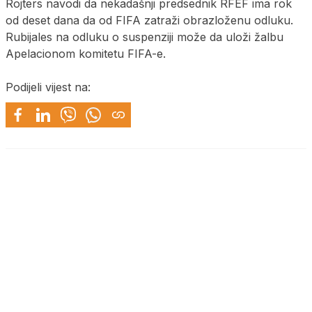
Rojters navodi da nekadašnji predsednik RFEF ima rok
od deset dana da od FIFA zatraži obrazloženu odluku.
Rubijales na odluku o suspenziji može da uloži žalbu
Apelacionom komitetu FIFA-e.
Podijeli vijest na: