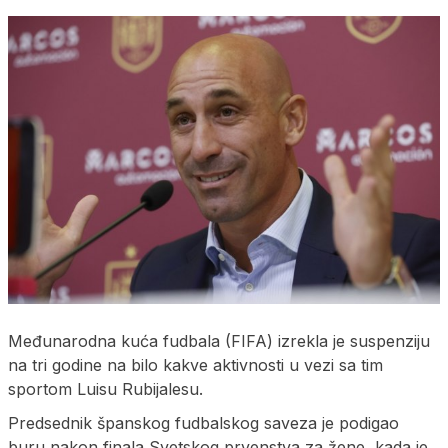
Međunarodna kuća fudbala (FIFA) izrekla je suspenziju
na tri godine na bilo kakve aktivnosti u vezi sa tim
sportom Luisu Rubijalesu.
Predsednik španskog fudbalskog saveza je podigao
buru nakon finala Svetskog prvenstva za žene, kada je