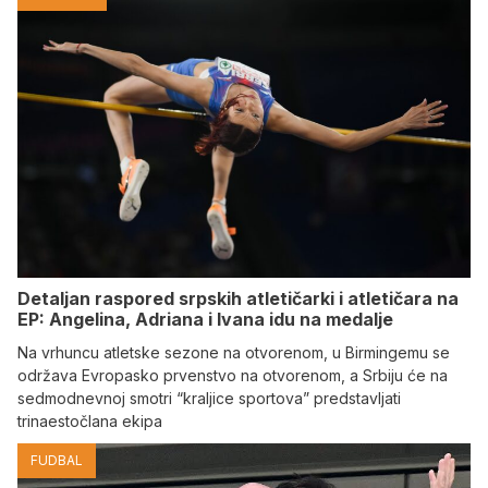
Detaljan raspored srpskih atletičarki i atletičara na
EP: Angelina, Adriana i Ivana idu na medalje
Na vrhuncu atletske sezone na otvorenom, u Birmingemu se
održava Evropasko prvenstvo na otvorenom, a Srbiju će na
sedmodnevnoj smotri “kraljice sportova” predstavljati
trinaestočlana ekipa
FUDBAL