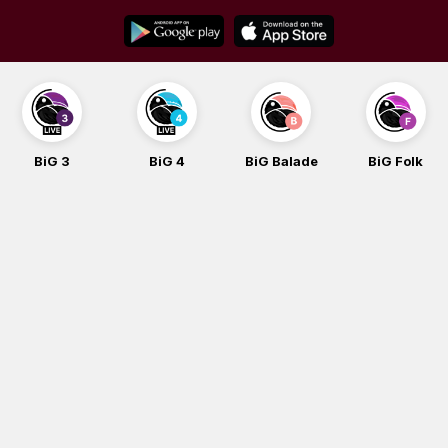
Skip
to
content
BiG 3
BiG 4
BiG Balade
BiG Folk