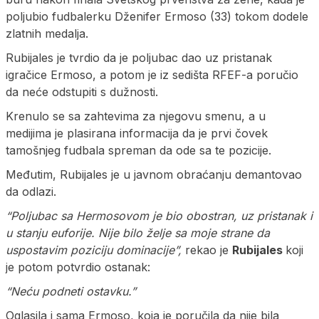
poljubio fudbalerku Dženifer Ermoso (33) tokom dodele
zlatnih medalja.
Rubijales je tvrdio da je poljubac dao uz pristanak
igračice Ermoso, a potom je iz sedišta RFEF-a poručio
da neće odstupiti s dužnosti.
Krenulo se sa zahtevima za njegovu smenu, a u
medijima je plasirana informacija da je prvi čovek
tamošnjeg fudbala spreman da ode sa te pozicije.
Međutim, Rubijales je u javnom obraćanju demantovao
da odlazi.
“Poljubac sa Hermosovom je bio obostran, uz pristanak i
u stanju euforije. Nije bilo želje sa moje strane da
uspostavim poziciju dominacije”,
rekao je
Rubijales
koji
je potom potvrdio ostanak:
“Neću podneti ostavku.”
Oglasila i sama Ermoso, koja je poručila da nije bila