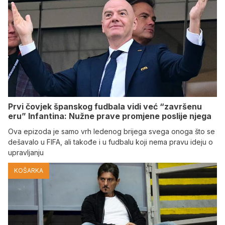
Prvi čovjek španskog fudbala vidi već “završenu
eru” Infantina: Nužne prave promjene poslije njega
Ova epizoda je samo vrh ledenog brijega svega onoga što se
dešavalo u FIFA, ali takođe i u fudbalu koji nema pravu ideju o
upravljanju
KOŠARKA