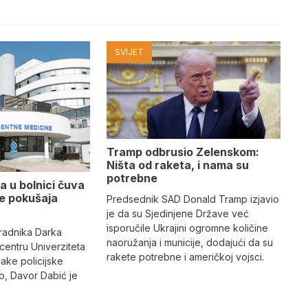
SVIJET
Tramp odbrusio Zelenskom:
Ništa od raketa, i nama su
potrebne
a u bolnici čuva
se pokušaja
Predsednik SAD Donald Tramp izjavio
je da su Sjedinjene Države već
isporučile Ukrajini ogromne količine
radnika Darka
naoružanja i municije, dodajući da su
 centru Univerziteta
rakete potrebne i američkoj vojsci.
jake policijske
, Davor Dabić je