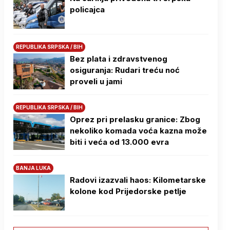
policajca
REPUBLIKA SRPSKA / BIH
Bez plata i zdravstvenog
osiguranja: Rudari treću noć
proveli u jami
REPUBLIKA SRPSKA / BIH
Oprez pri prelasku granice: Zbog
nekoliko komada voća kazna može
biti i veća od 13.000 evra
BANJA LUKA
Radovi izazvali haos: Kilometarske
kolone kod Prijedorske petlje