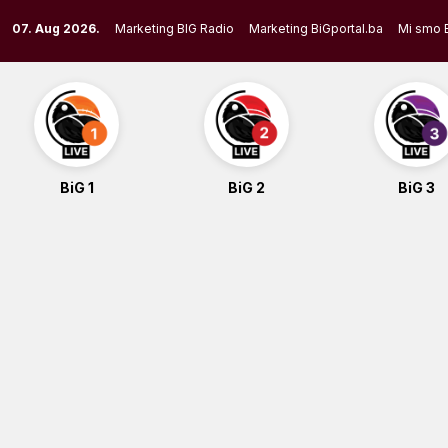
Skip
07. Aug 2026.
Marketing BIG Radio
Marketing BiGportal.ba
Mi smo 
to
content
BiG 1
BiG 2
BiG 3