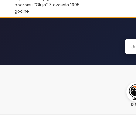
pogromu “Oluja” 7. avgusta 1995.
godine
Sear
for:
Bi