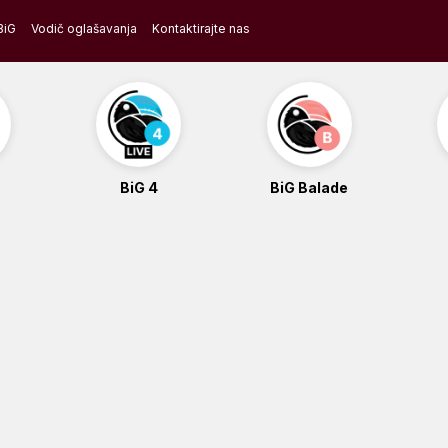
BiG
Vodič oglašavanja
Kontaktirajte nas
BiG 4
BiG Balade