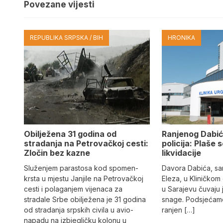
Povezane vijesti
REPUBLIKA SRPSKA / BIH
HRONIKA
Obilježena 31 godina od
Ranjenog Dabić
stradanja na Petrovačkoj cesti:
policija: Plaše 
Zločin bez kazne
likvidacije
Služenjem parastosa kod spomen-
Davora Dabića, sa
krsta u mjestu Janjile na Petrovačkoj
Eleza, u Kliničkom
cesti i polaganjem vijenaca za
u Sarajevu čuvaju 
stradale Srbe obilježena je 31 godina
snage. Podsjećamo
od stradanja srpskih civila u avio-
ranjen […]
napadu na izbjegličku kolonu u