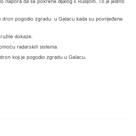
o napora da se pokrene dijalog s Rusijom. To je jedino
 je dron pogodio zgradu u Galacu kada su povrijeđene
pružile dokaze.
pomoću radarskih sistema.
e dron koji je pogodio zgradu u Galacu.