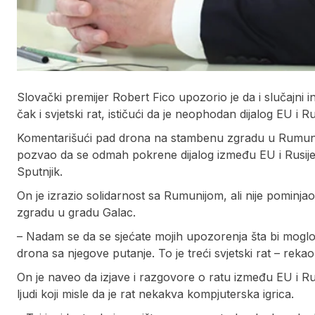
Slovački premijer Robert Fico upozorio je da i slučajni 
čak i svjetski rat, ističući da je neophodan dijalog EU i Ru
Komentarišući pad drona na stambenu zgradu u Rumuniji,
pozvao da se odmah pokrene dijalog između EU i Rusije, 
Sputnjik.
On je izrazio solidarnost sa Rumunijom, ali nije pominjao
zgradu u gradu Galac.
– Nadam se da se sjećate mojih upozorenja šta bi moglo 
drona sa njegove putanje. To je treći svjetski rat – rekao 
On je naveo da izjave i razgovore o ratu između EU i 
ljudi koji misle da je rat nekakva kompjuterska igrica.