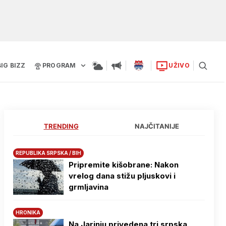
BIG BIZZ
PROGRAM
UŽIVO
TRENDING
NAJČITANIJE
REPUBLIKA SRPSKA / BIH
Pripremite kišobrane: Nakon
vrelog dana stižu pljuskovi i
grmljavina
HRONIKA
Na Јarinju privedena tri srpska