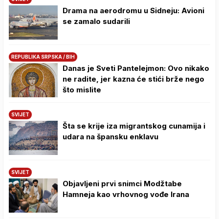
Drama na aerodromu u Sidneju: Avioni
se zamalo sudarili
REPUBLIKA SRPSKA / BIH
Danas je Sveti Pantelejmon: Ovo nikako
ne radite, jer kazna će stići brže nego
što mislite
SVIJET
Šta se krije iza migrantskog cunamija i
udara na špansku enklavu
SVIJET
Objavljeni prvi snimci Modžtabe
Hamneja kao vrhovnog vođe Irana