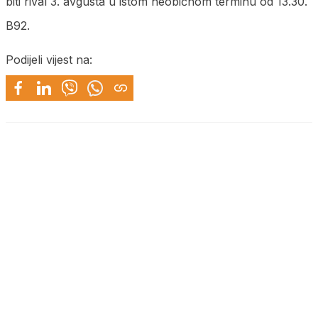
biti rival 3. avgusta u istom neobičnom terminu od 13.30.
B92.
Podijeli vijest na: