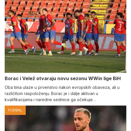
Borac i Velež otvaraju novu sezonu WWin lige BiH
Oba tima ulaze u prvenstvo nakon evropskih obaveza, ali u
različitom raspoloženju. Borac je i dalje aktivan u
kvalifikacijama i naredne sedmice ga očekuje…
FUDBAL