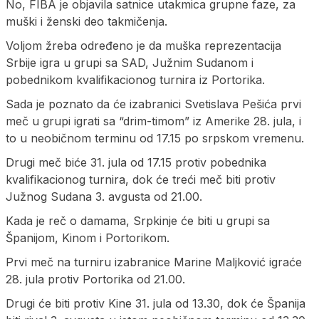
No, FIBA je objavila satnice utakmica grupne faze, za
muški i ženski deo takmičenja.
Voljom žreba određeno je da muška reprezentacija
Srbije igra u grupi sa SAD, Južnim Sudanom i
pobednikom kvalifikacionog turnira iz Portorika.
Sada je poznato da će izabranici Svetislava Pešića prvi
meč u grupi igrati sa “drim-timom” iz Amerike 28. jula, i
to u neobičnom terminu od 17.15 po srpskom vremenu.
Drugi meč biće 31. jula od 17.15 protiv pobednika
kvalifikacionog turnira, dok će treći meč biti protiv
Južnog Sudana 3. avgusta od 21.00.
Kada je reč o damama, Srpkinje će biti u grupi sa
Španijom, Kinom i Portorikom.
Prvi meč na turniru izabranice Marine Maljković igraće
28. jula protiv Portorika od 21.00.
Drugi će biti protiv Kine 31. jula od 13.30, dok će Španija