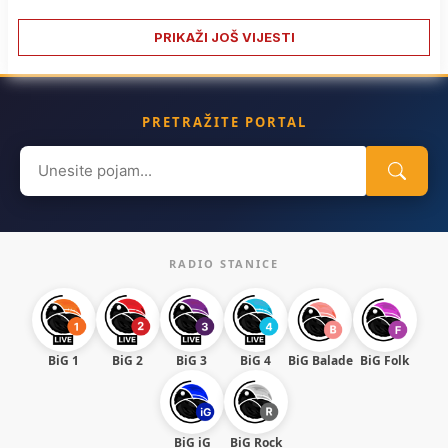
PRIKAŽI JOŠ VIJESTI
PRETRAŽITE PORTAL
Search
for:
RADIO STANICE
BiG 1
BiG 2
BiG 3
BiG 4
BiG Balade
BiG Folk
BiG iG
BiG Rock