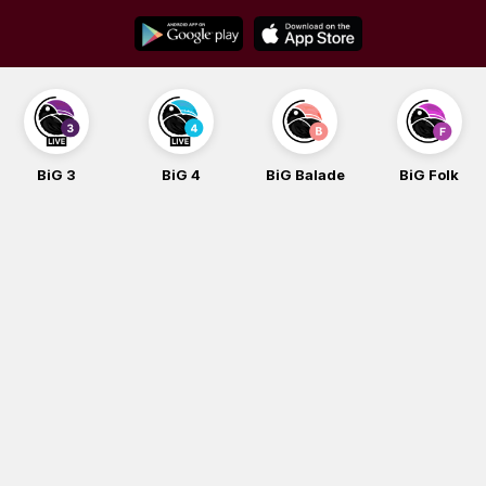
Skip
to
content
BiG 3
BiG 4
BiG Balade
BiG Folk