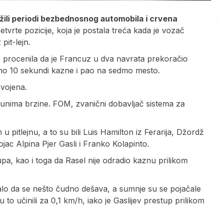
ežili periodi bezbednosnog automobila i crvena
etvrte pozicije, koja je postala treća kada je vozač
it-lejn.
je procenila da je Francuz u dva navrata prekoračio
pno 10 sekundi kazne i pao na sedmo mesto.
svojena.
ačunima brzine. FOM, zvanični dobavljač sistema za
 pitlejnu, a to su bili Luis Hamilton iz Ferarija, Džordž
jac Alpina Pjer Gasli i Franko Kolapinto.
tupa, kao i toga da Rasel nije odradio kaznu prilikom
valo da se nešto čudno dešava, a sumnje su se pojačale
 to učinili za 0,1 km/h, iako je Gaslijev prestup prilikom