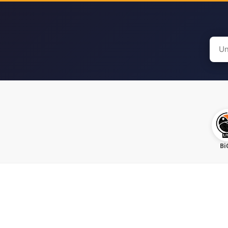
Sear
for:
Bi