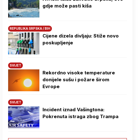
gdje može pasti kiša
REPUBLIKA SRPSKA / BIH
Cijene dizela divljaju: Stiže novo
poskupljenje
SVIJET
Rekordno visoke temperature
donijele sušu i požare širom
Evrope
SVIJET
Incident iznad Vašingtona:
Pokrenuta istraga zbog Trampa