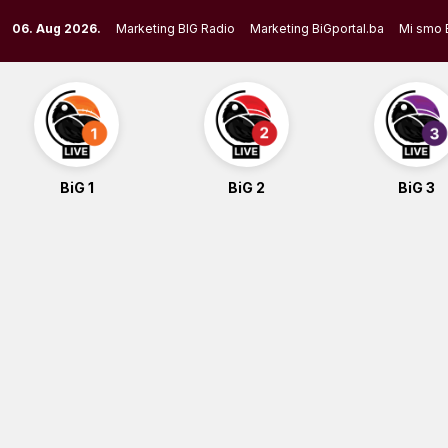
Skip
06. Aug 2026.
Marketing BIG Radio
Marketing BiGportal.ba
Mi smo 
to
content
BiG 1
BiG 2
BiG 3