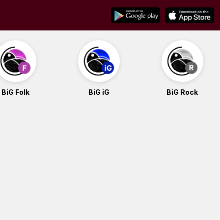
BiG Folk
BiG iG
BiG Rock