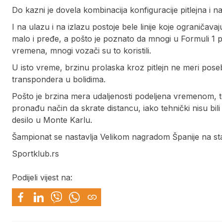
Do kazni je dovela kombinacija konfiguracije pitlejna i n
I na ulazu i na izlazu postoje bele linije koje ograničava
malo i pređe, a pošto je poznato da mnogi u Formuli 1 p
vremena, mnogi vozači su to koristili.
U isto vreme, brzinu prolaska kroz pitlejn ne meri posebn
transpondera u bolidima.
Pošto je brzina mera udaljenosti podeljena vremenom, t
pronađu način da skrate distancu, iako tehnički nisu bili
desilo u Monte Karlu.
Šampionat se nastavlja Velikom nagradom Španije na staz
Sportklub.rs
Podijeli vijest na: