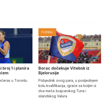
FUDBAL
broj 1 i planira
Borac dočekuje Vitebsk iz
vićem
Bjelorusije
ečeras u Torontu
Pobjednik ovog para, u posljednjem
kolu kvalifikacija, igraće sa boljim iz
dva meča švajcarskog Tuna i
islandskog Valura