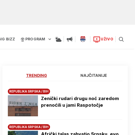
BIG BIZZ
PROGRAM
UŽIVO
TRENDING
NAJČITANIJE
REPUBLIKA SRPSKA / BIH
Zenički rudari drugu noć zaredom
prenoćili u jami Raspotočje
REPUBLIKA SRPSKA / BIH
Afrički talas zahvatio Srpsku, evo