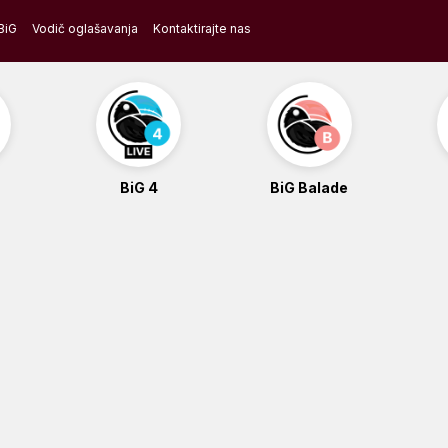
BiG
Vodič oglašavanja
Kontaktirajte nas
BiG 4
BiG Balade