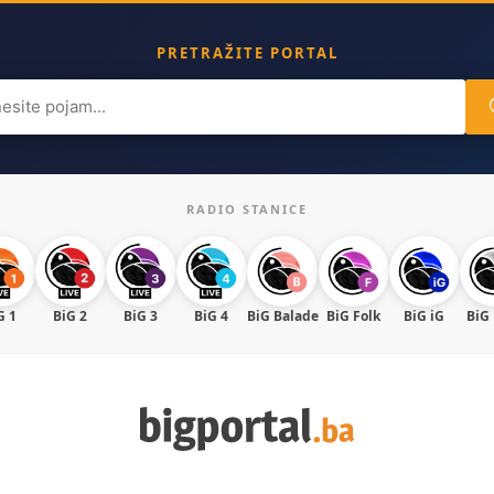
PRETRAŽITE PORTAL
ch
RADIO STANICE
G 1
BiG 2
BiG 3
BiG 4
BiG Balade
BiG Folk
BiG iG
BiG