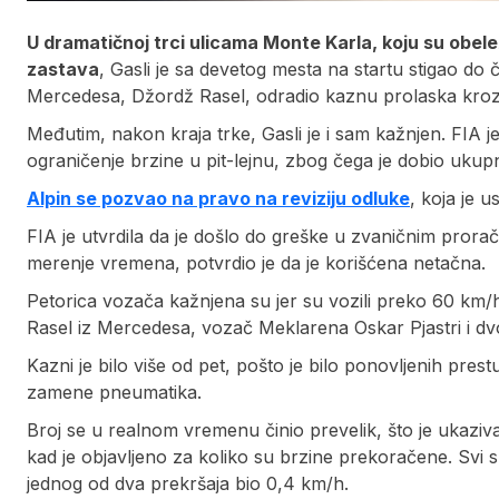
U dramatičnoj trci ulicama Monte Karla, koju su obel
zastava
, Gasli je sa devetog mesta na startu stigao do č
Mercedesa, Džordž Rasel, odradio kaznu prolaska kroz p
Međutim, nakon kraja trke, Gasli je i sam kažnjen. FIA 
ograničenje brzine u pit-lejnu, zbog čega je dobio uku
Alpin se pozvao na pravo na reviziju odluke
, koja je u
FIA je utvrdila da je došlo do greške u zvaničnim pror
merenje vremena, potvrdio je da je korišćena netačna.
Petorica vozača kažnjena su jer su vozili preko 60 km/h u
Rasel iz Mercedesa, vozač Meklarena Oskar Pjastri i dvo
Kazni je bilo više od pet, pošto je bilo ponovljenih pres
zamene pneumatika.
Broj se u realnom vremenu činio prevelik, što je ukazi
kad je objavljeno za koliko su brzine prekoračene. Svi su
jednog od dva prekršaja bio 0,4 km/h.