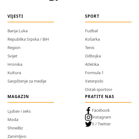
VIJESTI
SPORT
Banja Luka
Fudbal
Republika Srpska / BiH
Košarka
Region
Tenis
Svijet
Odbojka
Hronika
Atletika
Kultura
Formula 1
Saopštenje za medije
Vaterpolo
Ostali sportovi
MAGAZIN
PRATITE NAS
Facebook
Ljubav i seks
Instagram
Moda
X / Twitter
ShowBiz
Zanimljivo