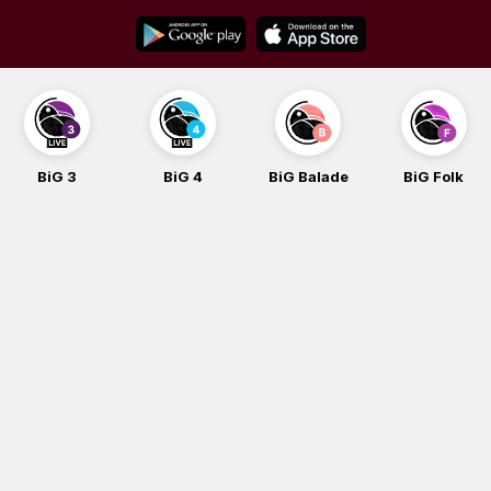
Skip
to
content
BiG 3
BiG 4
BiG Balade
BiG Folk