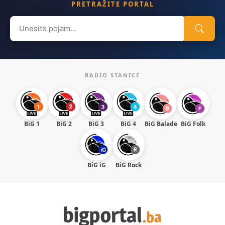
PRETRAŽITE PORTAL
Search
for:
RADIO STANICE
BiG 1
BiG 2
BiG 3
BiG 4
BiG Balade
BiG Folk
BiG iG
BiG Rock