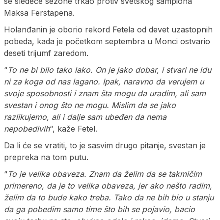
se sledeće sezone trkao protiv svetskog šampiona
Maksa Ferstapena.
Holanđanin je oborio rekord Fetela od devet uzastopnih
pobeda, kada je početkom septembra u Monci ostvario
deseti trijumf zaredom.
“
To ne bi bilo tako lako.
On je jako dobar, i stvari ne idu
ni za koga od nas lagano. Ipak, naravno da verujem u
svoje sposobnosti i znam šta mogu da uradim, ali sam
svestan i onog što ne mogu. Mislim da se jako
razlikujemo, ali i dalje sam ubeđen da nema
nepobedivih
“, kaže Fetel.
Da li će se vratiti, to je sasvim drugo pitanje, svestan je
prepreka na tom putu.
“
To je velika obaveza. Znam da želim da se takmičim
primereno, da je to velika obaveza, jer ako nešto radim,
želim da to bude kako treba. Tako da ne bih bio u stanju
da ga pobedim samo time što bih se pojavio, bacio