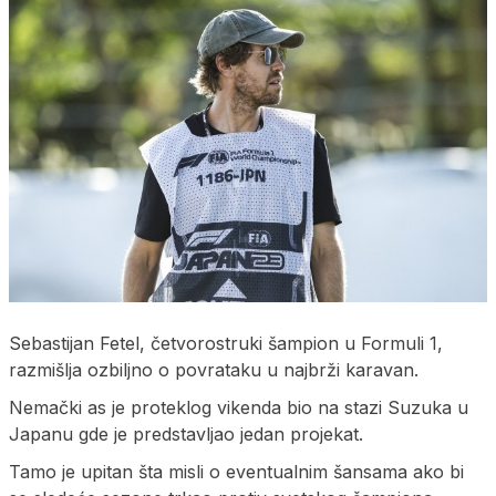
Sebastijan Fetel, četvorostruki šampion u Formuli 1,
razmišlja ozbiljno o povrataku u najbrži karavan.
Nemački as je proteklog vikenda bio na stazi Suzuka u
Japanu gde je predstavljao jedan projekat.
Tamo je upitan šta misli o eventualnim šansama ako bi