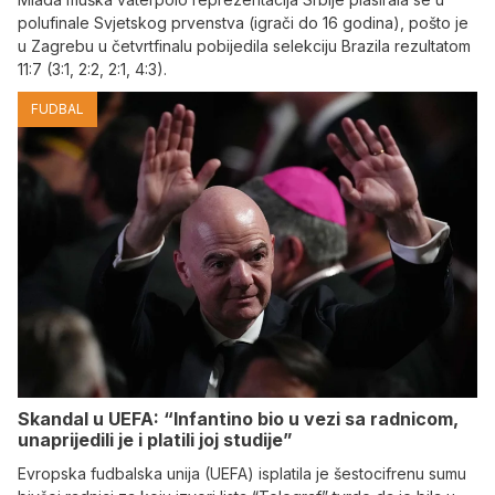
polufinale Svjetskog prvenstva (igrači do 16 godina), pošto je
u Zagrebu u četvrtfinalu pobijedila selekciju Brazila rezultatom
11:7 (3:1, 2:2, 2:1, 4:3).
FUDBAL
Skandal u UEFA: “Infantino bio u vezi sa radnicom,
unaprijedili je i platili joj studije”
Evropska fudbalska unija (UEFA) isplatila je šestocifrenu sumu