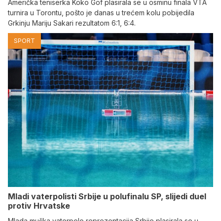
Američka teniserka Koko Gof plasirala se u osminu finala VTA
turnira u Torontu, pošto je danas u trećem kolu pobijedila
Grkinju Mariju Sakari rezultatom 6:1, 6:4.
SPORT
Mladi vaterpolisti Srbije u polufinalu SP, slijedi duel
protiv Hrvatske
Mlada muška vaterpolo reprezentacija Srbije plasirala se u