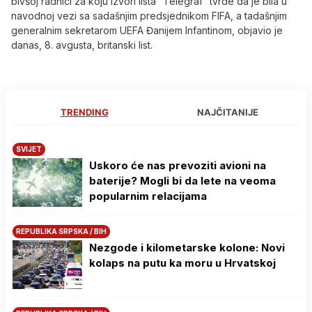
bivšoj radnici za koju izvori lista “Telegraf” tvrde da je bila u
navodnoj vezi sa sadašnjim predsjednikom FIFA, a tadašnjim
generalnim sekretarom UEFA Đanijem Infantinom, objavio je
danas, 8. avgusta, britanski list.
TRENDING
NAJČITANIJE
SVIJET
Uskoro će nas prevoziti avioni na
baterije? Mogli bi da lete na veoma
popularnim relacijama
REPUBLIKA SRPSKA / BIH
Nezgode i kilometarske kolone: Novi
kolaps na putu ka moru u Hrvatskoj