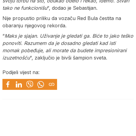
svoju torbu na sto, obukao odelo i rekao, idemo. Stvari
tako ne funkcionišu
“, dodao je Sebastijan.
Nije propustio priliku da vozaču Red Bula čestita na
obaranju njegovog rekorda.
“
Maks je sjajan. Uživanje je gledati ga. Biće to jako teško
ponoviti. Razumem da je dosadno gledati kad isti
momak pobeđuje, ali morate da budete impresionirani
izuzetnošću
“, zaključio je bivši šampion sveta.
Podijeli vijest na: