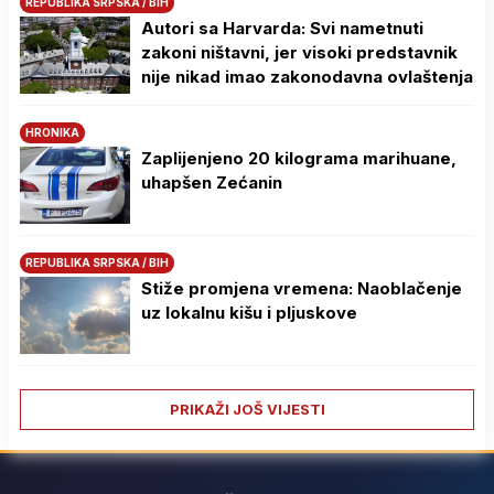
REPUBLIKA SRPSKA / BIH
Autori sa Harvarda: Svi nametnuti
zakoni ništavni, jer visoki predstavnik
nije nikad imao zakonodavna ovlaštenja
HRONIKA
Zaplijenjeno 20 kilograma marihuane,
uhapšen Zećanin
REPUBLIKA SRPSKA / BIH
Stiže promjena vremena: Naoblačenje
uz lokalnu kišu i pljuskove
PRIKAŽI JOŠ VIJESTI