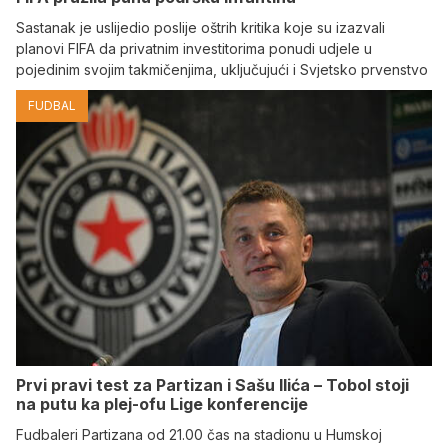
Sastanak je uslijedio poslije oštrih kritika koje su izazvali
planovi FIFA da privatnim investitorima ponudi udjele u
pojedinim svojim takmičenjima, uključujući i Svjetsko prvenstvo
FUDBAL
Prvi pravi test za Partizan i Sašu Ilića – Tobol stoji
na putu ka plej-ofu Lige konferencije
Fudbaleri Partizana od 21.00 čas na stadionu u Humskoj