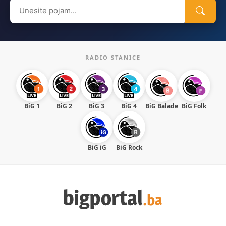
Search
for:
RADIO STANICE
BiG 1
BiG 2
BiG 3
BiG 4
BiG Balade
BiG Folk
BiG iG
BiG Rock