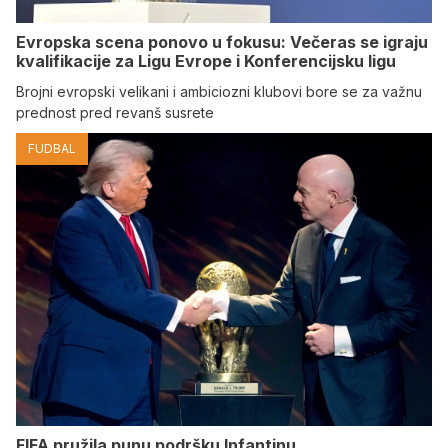
Evropska scena ponovo u fokusu: Večeras se igraju
kvalifikacije za Ligu Evrope i Konferencijsku ligu
Brojni evropski velikani i ambiciozni klubovi bore se za važnu
prednost pred revanš susrete
FUDBAL
FIFA pružila punu podršku Infantinu