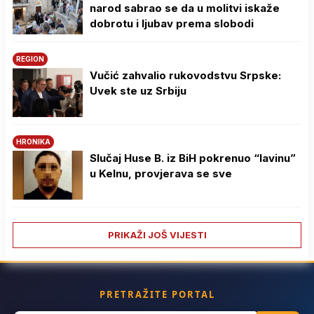
narod sabrao se da u molitvi iskaže
dobrotu i ljubav prema slobodi
REGION
Vučić zahvalio rukovodstvu Srpske:
Uvek ste uz Srbiju
HRONIKA
Slučaj Huse B. iz BiH pokrenuo “lavinu”
u Kelnu, provjerava se sve
PRIKAŽI JOŠ VIJESTI
PRETRAŽITE PORTAL