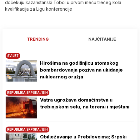
dočekuju kazahstanski Tobol u prvom meču trećeg kola
kvalifikacija za Ligu konferencije
TRENDING
NAJČITANIJE
SVIJET
Hirošima na godišnjicu atomskog
bombardovanja poziva na ukidanje
nuklearnog oružja
REPUBLIKA SRPSKA / BIH
Vatra ugrožava domaćinstva u
trebinjskom selu, na terenu i mještani
REPUBLIKA SRPSKA / BIH
Obilježavanje u Prebilovcima; Srpski