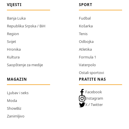
VIJESTI
SPORT
Banja Luka
Fudbal
Republika Srpska / BiH
Košarka
Region
Tenis
Svijet
Odbojka
Hronika
Atletika
Kultura
Formula 1
Saopštenje za medije
Vaterpolo
Ostali sportovi
MAGAZIN
PRATITE NAS
Facebook
Ljubav i seks
Instagram
Moda
X / Twitter
ShowBiz
Zanimljivo