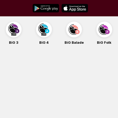
Skip
to
content
BiG 3
BiG 4
BiG Balade
BiG Folk