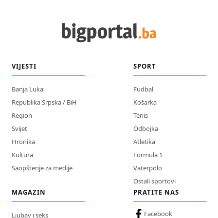
VIJESTI
SPORT
Banja Luka
Fudbal
Republika Srpska / BiH
Košarka
Region
Tenis
Svijet
Odbojka
Hronika
Atletika
Kultura
Formula 1
Saopštenje za medije
Vaterpolo
Ostali sportovi
MAGAZIN
PRATITE NAS
Facebook
Ljubav i seks