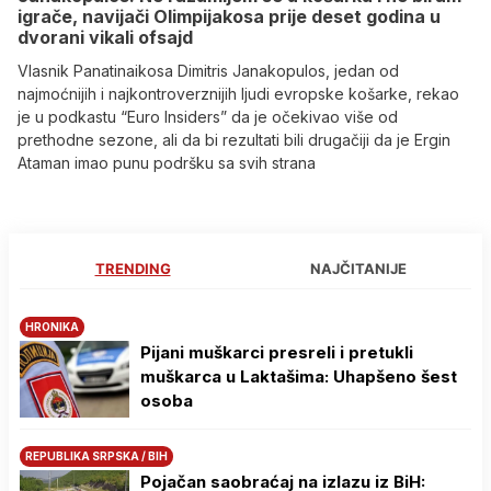
igrače, navijači Olimpijakosa prije deset godina u
dvorani vikali ofsajd
Vlasnik Panatinaikosa Dimitris Janakopulos, jedan od
najmoćnijih i najkontroverznijih ljudi evropske košarke, rekao
je u podkastu “Euro Insiders” da je očekivao više od
prethodne sezone, ali da bi rezultati bili drugačiji da je Ergin
Ataman imao punu podršku sa svih strana
TRENDING
NAJČITANIJE
HRONIKA
Pijani muškarci presreli i pretukli
muškarca u Laktašima: Uhapšeno šest
osoba
REPUBLIKA SRPSKA / BIH
Pojačan saobraćaj na izlazu iz BiH: