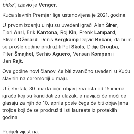
bitke
“, izjavio je
Venger
.
Kuća slavnih Premijer lige ustanovljena je 2021. godine.
U prvom izdanju u nju su uvedeni igrači Alan
Širer
,
Tjeri
Anri
, Erik
Kantona
, Roj
Kin
, Frenk
Lampard
,
Stiven
Džerard
, Denis
Bergkamp
Dejvid
Bekam
, da bi im
se prošle godine pridružili Pol
Skols
, Didije
Drogba
,
Piter
Šmajhel
, Serhio
Aguero
, Vensan
Kompani
i
Jan
Rajt
.
Ove godine novi članovi će biti zvanično uvedeni u Kuću
slavnih na ceremoniji u maju.
U četvrtak, 30. marta biće objavljena lista od 15 imena
igrača koji su kandidati za ulazak, a navijači će moći da
glasaju za njih do 10. aprila posle čega će biti objavljena
trojica koji će se prodružiti listi laureata iz proteklih
godina.
Podijeli vijest na: