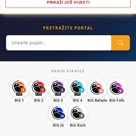
PRIKAŽI JOŠ VIJESTI
PRETRAŽITE PORTAL
Search
for:
RADIO STANICE
BiG 1
BiG 2
BiG 3
BiG 4
BiG Balade
BiG Folk
BiG iG
BiG Rock