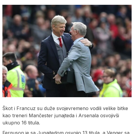
Škot i Francuz su duže svojevremeno vodili velike bitke
kao treneri Mančester junajteda i Arsenala osvojivši
ukupno 16 titula.
Ferguson je sa Junajtedom osvojio 13 titula, a Venger sa