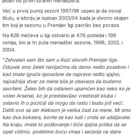
jedan od prvih stranih menadžera.
Već u prvoj punoj sezoni 1997/98 uspeo je da osvoji
titulu, a istoriju je ispisao 2003/04 kada je stvorio skajan
tim koji je sezonu u Premijer ligi završio bez poraza.
Na 828 mečeva u ligi ostvario je 476 pobeda i 199
remija, bio je tri puta menadžer sezone, 1998, 2002. i
2004.
“
Zahvalan sam što sam u Kući slavnih Premijer lige.
Oduvek smo želeli navijačima da damo nešto posebno i
kad imate igrače sposobne da naprave nešto sjajno,
najvažnija stvar za mene bila je obaveza da budemo
savršeni. Želeo bih da ostanem upamćen kao neko ko je
voleo Arsenal, ko je predstavljao vrednosti kluba i
ostavio ih u poziciji da mogu da rastu i budu još veći.
Deliti ovo sa ser Aleksom je velika čast za mene. Mi smo
kao dva boksera, borite se kao ludi i onda se udaljavate.
Na kraju, imate to poštovanje i biće sjajna prilika da se
opet vidimo, podelimo bocu vinaa i sećanja na stare