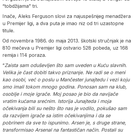
“tobdžijama” tri.
Inače, Aleks Ferguson slovi za najuspešnijeg menadžera
u Premijer ligi, a dva puta je imao niz od tri uzastopne
titule.
Od novembra 1986. do maja 2013. škotski stručnjak je na
810 mečeva u Premijer ligi ostvario 528 pobeda, uz 168
remija i 114 poraza.
“
Zaista sam oduševljen što sam uveden u Kuću slavnih.
Velika je čast dobiti takvo priznanje. Ne radi se o meni
kao osobi, već o poslu u Mančester junajtedu i vezi koju
smo imali tokom mnogo godina. Ponosan sam na klub,
osoblje i moje igrače. Moj posao je bio da navijače
vratim kućama srećnim. Istorija Junajteda i moja
očekivanja bili su nešto što nas je vodilo, pokušao sam
da razvijem igrače sa istim očekivanjima i da se
pobrinem da sve to ispunimo. Arsen je, s druge strane,
transformisao Arsenal na fantastičan način. Postali su