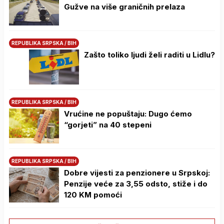
Gužve na više graničnih prelaza
REPUBLIKA SRPSKA / BIH
Zašto toliko ljudi želi raditi u Lidlu?
REPUBLIKA SRPSKA / BIH
Vrućine ne popuštaju: Dugo ćemo
“gorjeti” na 40 stepeni
REPUBLIKA SRPSKA / BIH
Dobre vijesti za penzionere u Srpskoj:
Penzije veće za 3,55 odsto, stiže i do
120 KM pomoći