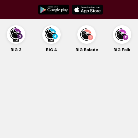
Skip
to
content
BiG 3
BiG 4
BiG Balade
BiG Folk