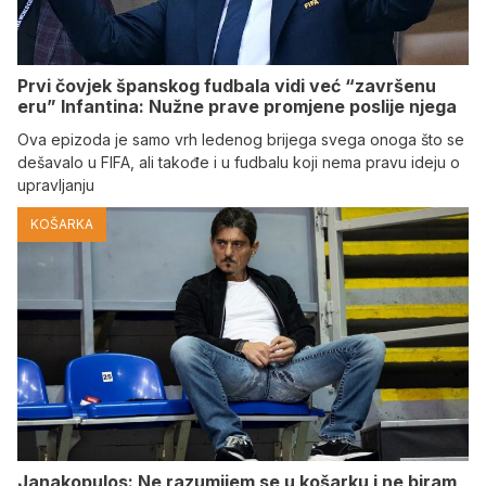
Prvi čovjek španskog fudbala vidi već “završenu
eru” Infantina: Nužne prave promjene poslije njega
Ova epizoda je samo vrh ledenog brijega svega onoga što se
dešavalo u FIFA, ali takođe i u fudbalu koji nema pravu ideju o
upravljanju
KOŠARKA
Janakopulos: Ne razumijem se u košarku i ne biram