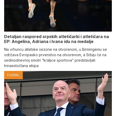
Detaljan raspored srpskih atletičarki i atletičara na
EP: Angelina, Adriana i Ivana idu na medalje
Na vrhuncu atletske sezone na otvorenom, u Birmingemu se
održava Evropasko prvenstvo na otvorenom, a Srbiju će na
sedmodnevnoj smotri “kraljice sportova” predstavljati
trinaestočlana ekipa
FUDBAL