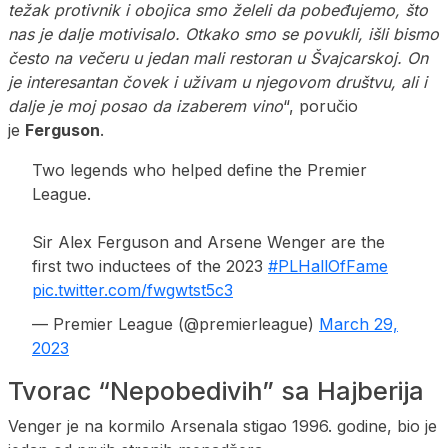
težak protivnik i obojica smo želeli da pobeđujemo, što
nas je dalje motivisalo. Otkako smo se povukli, išli bismo
često na večeru u jedan mali restoran u Švajcarskoj. On
je interesantan čovek i uživam u njegovom društvu, ali i
dalje je moj posao da izaberem vino
“, poručio
je
Ferguson
.
Two legends who helped define the Premier
League.
Sir Alex Ferguson and Arsene Wenger are the
first two inductees of the 2023
#PLHallOfFame
pic.twitter.com/fwgwtst5c3
— Premier League (@premierleague)
March 29,
2023
Tvorac “Nepobedivih” sa Hajberija
Venger je na kormilo Arsenala stigao 1996. godine, bio je