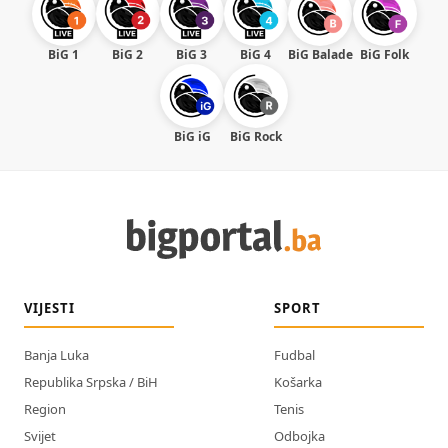
BiG 1
BiG 2
BiG 3
BiG 4
BiG Balade
BiG Folk
BiG iG
BiG Rock
VIJESTI
SPORT
Banja Luka
Fudbal
Republika Srpska / BiH
Košarka
Region
Tenis
Svijet
Odbojka