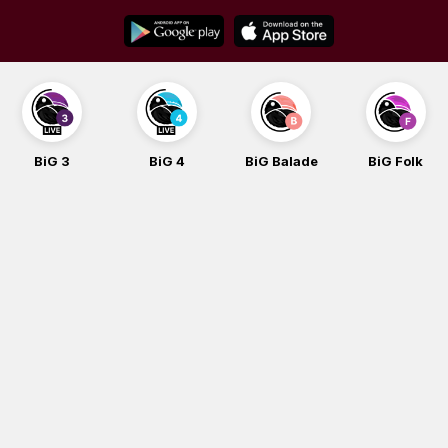
Skip
to
content
BiG 3
BiG 4
BiG Balade
BiG Folk