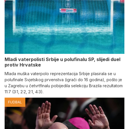
Mladi vaterpolisti Srbije u polufinalu SP, slijedi duel
protiv Hrvatske
Mlada muška vaterpolo reprezentacija Srbije plasirala se u
polufinale Svjetskog prvenstva (igrači do 16 godina), pošto je
u Zagrebu u četvrtfinalu pobijedila selekciju Brazila rezultatom
11:7 (3:1, 2:2, 2:1, 4:3).
FUDBAL