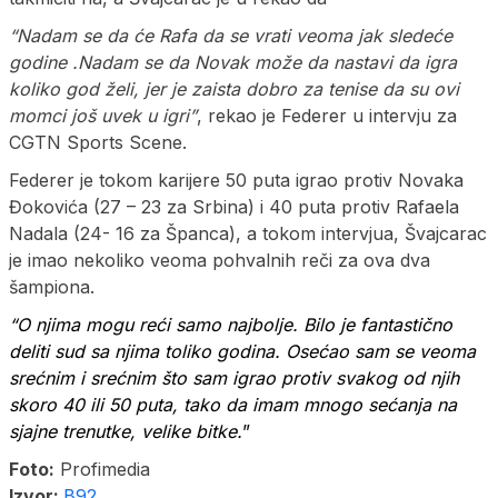
“Nadam se da će Rafa da se vrati veoma jak sledeće
godine .Nadam se da Novak može da nastavi da igra
koliko god želi, jer je zaista dobro za tenise da su ovi
momci još uvek u igri”
, rekao je Federer u intervju za
CGTN Sports Scene.
Federer je tokom karijere 50 puta igrao protiv Novaka
Đokovića (27 – 23 za Srbina) i 40 puta protiv Rafaela
Nadala (24- 16 za Španca), a tokom intervjua, Švajcarac
je imao nekoliko veoma pohvalnih reči za ova dva
šampiona.
“O njima mogu reći samo najbolje. Bilo je fantastično
deliti sud sa njima toliko godina. Osećao sam se veoma
srećnim i srećnim što sam igrao protiv svakog od njih
skoro 40 ili 50 puta, tako da imam mnogo sećanja na
sjajne trenutke, velike bitke.
”
Foto:
Profimedia
Izvor:
B92