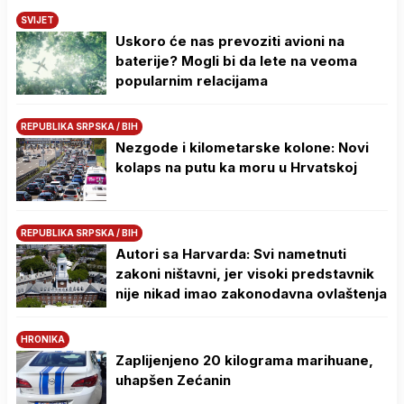
SVIJET
Uskoro će nas prevoziti avioni na
baterije? Mogli bi da lete na veoma
popularnim relacijama
REPUBLIKA SRPSKA / BIH
Nezgode i kilometarske kolone: Novi
kolaps na putu ka moru u Hrvatskoj
REPUBLIKA SRPSKA / BIH
Autori sa Harvarda: Svi nametnuti
zakoni ništavni, jer visoki predstavnik
nije nikad imao zakonodavna ovlaštenja
HRONIKA
Zaplijenjeno 20 kilograma marihuane,
uhapšen Zećanin