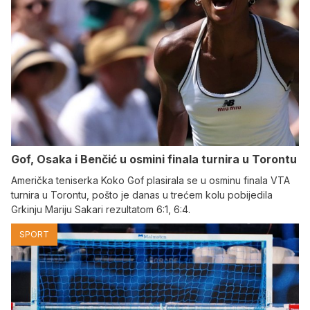
Gof, Osaka i Benčić u osmini finala turnira u Torontu
Američka teniserka Koko Gof plasirala se u osminu finala VTA
turnira u Torontu, pošto je danas u trećem kolu pobijedila
Grkinju Mariju Sakari rezultatom 6:1, 6:4.
SPORT