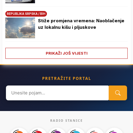
REPUBLIKA SRPSKA / BIH
Stiže promjena vremena: Naoblačenje
uz lokalnu kišu i pljuskove
PRIKAŽI JOŠ VIJESTI
PRETRAŽITE PORTAL
Search
for:
RADIO STANICE