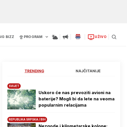
BIG BIZZ
PROGRAM
UŽIVO
TRENDING
NAJČITANIJE
SVIJET
Uskoro će nas prevoziti avioni na
baterije? Mogli bi da lete na veoma
popularnim relacijama
REPUBLIKA SRPSKA / BIH
Nezgode i kilometarske kolone: