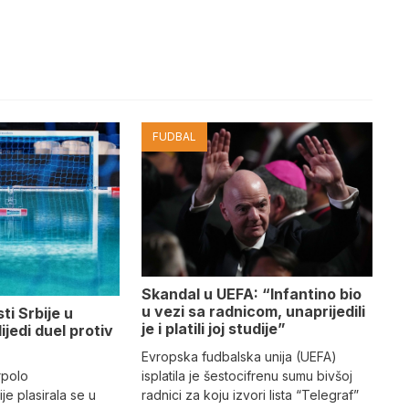
FUDBAL
Skandal u UEFA: “Infantino bio
u vezi sa radnicom, unaprijedili
ti Srbije u
je i platili joj studije”
lijedi duel protiv
Evropska fudbalska unija (UEFA)
rpolo
isplatila je šestocifrenu sumu bivšoj
je plasirala se u
radnici za koju izvori lista “Telegraf”