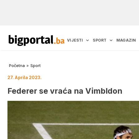
VIJESTI
SPORT
MAGAZIN
Početna
»
Sport
27. Aprila 2023.
Federer se vraća na Vimbldon