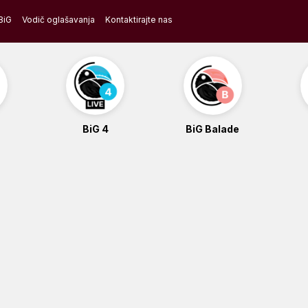
BiG
Vodič oglašavanja
Kontaktirajte nas
BiG 4
BiG Balade