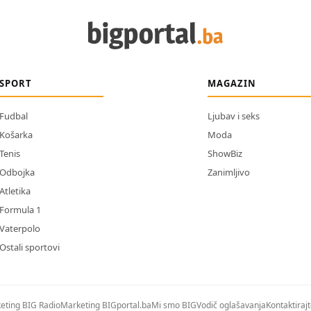
SPORT
MAGAZIN
Fudbal
Ljubav i seks
Košarka
Moda
Tenis
ShowBiz
Odbojka
Zanimljivo
Atletika
Formula 1
Vaterpolo
Ostali sportovi
eting BIG Radio
Marketing BIGportal.ba
Mi smo BIG
Vodič oglašavanja
Kontaktiraj