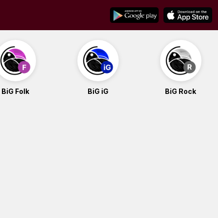
BiG Folk
BiG iG
BiG Rock