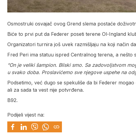
Osmostruki osvajač ovog Grend slema postaće doživotni
Biće to prvi put da Federer poseti terene Ol-Ingland k
Organizatori turnira još uvek razmišljaju na koji način 
Fred Peri ima statuu ispred Centralnog terena, a nešto s
“On je veliki šampion. Bliski smo. Sa zadovoljstvom m
u svako doba. Proslavićemo sve njegove uspehe na odg
Podsetimo, već dugo se spekuliše da bi Federer mogao d
ali za sada ta vest nije potvrđena.
B92.
Podijeli vijest na: