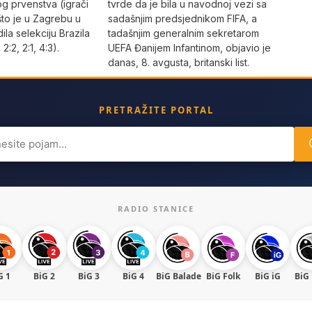
og prvenstva (igrači
tvrde da je bila u navodnoj vezi sa
što je u Zagrebu u
sadašnjim predsjednikom FIFA, a
dila selekciju Brazila
tadašnjim generalnim sekretarom
 2:2, 2:1, 4:3).
UEFA Đanijem Infantinom, objavio je
danas, 8. avgusta, britanski list.
PRETRAŽITE PORTAL
ch
RADIO STANICE
G 1
BiG 2
BiG 3
BiG 4
BiG Balade
BiG Folk
BiG iG
BiG