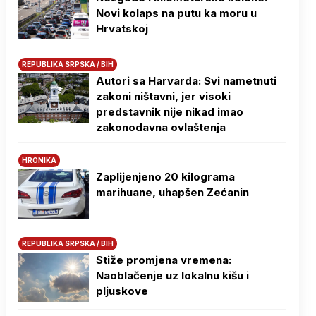
Novi kolaps na putu ka moru u
Hrvatskoj
REPUBLIKA SRPSKA / BIH
Autori sa Harvarda: Svi nametnuti
zakoni ništavni, jer visoki
predstavnik nije nikad imao
zakonodavna ovlaštenja
HRONIKA
Zaplijenjeno 20 kilograma
marihuane, uhapšen Zećanin
REPUBLIKA SRPSKA / BIH
Stiže promjena vremena:
Naoblačenje uz lokalnu kišu i
pljuskove