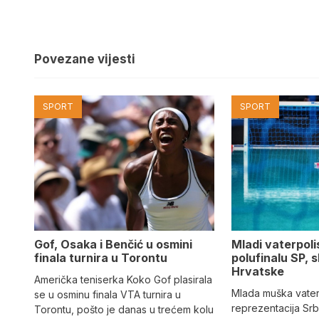
Povezane vijesti
SPORT
SPORT
Gof, Osaka i Benčić u osmini
Mladi vaterpolis
finala turnira u Torontu
polufinalu SP, s
Hrvatske
Američka teniserka Koko Gof plasirala
Mlada muška vate
se u osminu finala VTA turnira u
reprezentacija Srbi
Torontu, pošto je danas u trećem kolu