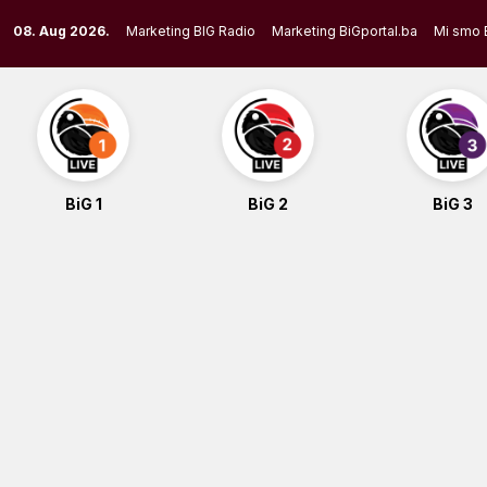
Skip
08. Aug 2026.
Marketing BIG Radio
Marketing BiGportal.ba
Mi smo 
to
content
BiG 1
BiG 2
BiG 3