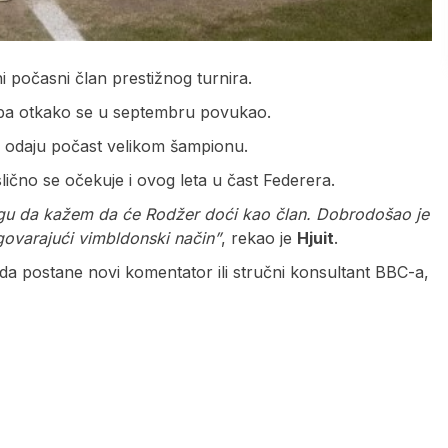
 počasni član prestižnog turnira.
luba otkako se u septembru povukao.
da odaju počast velikom šampionu.
lično se očekuje i ovog leta u čast Federera.
ogu da kažem da će Rodžer doći kao član. Dobrodošao je
ovarajući vimbldonski način”
, rekao je
Hjuit
.
a postane novi komentator ili stručni konsultant BBC-a,