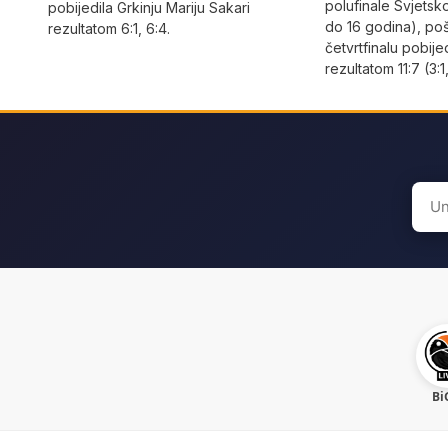
polufinale Svjetsk
pobijedila Grkinju Mariju Sakari
do 16 godina), po
rezultatom 6:1, 6:4.
četvrtfinalu pobije
rezultatom 11:7 (3:1,
Sear
for:
Bi