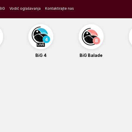
BiG
Vodič oglašavanja
Kontaktirajte nas
BiG 4
BiG Balade