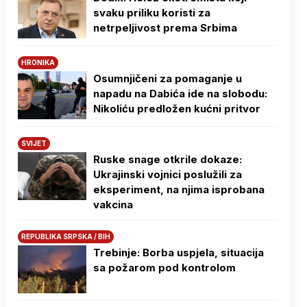
svaku priliku koristi za
netrpeljivost prema Srbima
HRONIKA
Osumnjičeni za pomaganje u
napadu na Dabića ide na slobodu:
Nikoliću predložen kućni pritvor
SVIJET
Ruske snage otkrile dokaze:
Ukrajinski vojnici poslužili za
eksperiment, na njima isprobana
vakcina
REPUBLIKA SRPSKA / BIH
Trebinje: Borba uspjela, situacija
sa požarom pod kontrolom