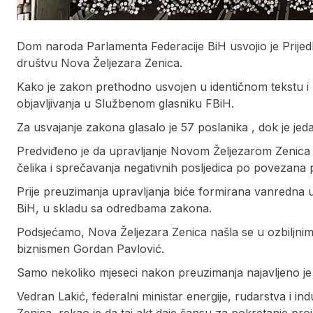
Dom naroda Parlamenta Federacije BiH usvojio je Prij
društvu Nova Željezara Zenica.
Kako je zakon prethodno usvojen u identičnom tekstu i
objavljivanja u Službenom glasniku FBiH.
Za usvajanje zakona glasalo je 57 poslanika , dok je jed
Predviđeno je da upravljanje Novom Željezarom Zenica 
čelika i sprečavanja negativnih posljedica po povezana p
Prije preuzimanja upravljanja biće formirana vanredna 
BiH, u skladu sa odredbama zakona.
Podsjećamo, Nova Željezara Zenica našla se u ozbiljnim
biznismen Gordan Pavlović.
Samo nekoliko mjeseci nakon preuzimanja najavljeno je
Vedran Lakić, federalni ministar energije, rudarstva i in