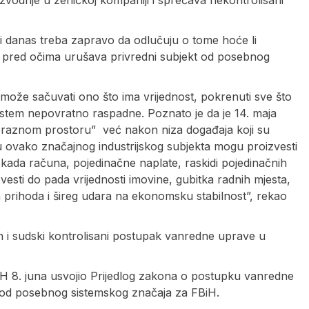
izvodnje u zeničkoj kompaniji i sprečava nekontrolisani
ni danas treba zapravo da odlučuju o tome hoće li
se pred očima urušava privredni subjekt od posebnog
može sačuvati ono što ima vrijednost, pokrenuti sve što
ni sistem nepovratno raspadne. Poznato je da je 14. maja
 “praznom prostoru” već nakon niza događaja koji su
ju ovako značajnog industrijskog subjekta mogu proizvesti
kada računa, pojedinačne naplate, raskidi pojedinačnih
esti do pada vrijednosti imovine, gubitka radnih mjesta,
h prihoda i šireg udara na ekonomsku stabilnost”, rekao
n i sudski kontrolisani postupak vanredne uprave u
iH 8. juna usvojio Prijedlog zakona o postupku vanredne
, od posebnog sistemskog značaja za FBiH.