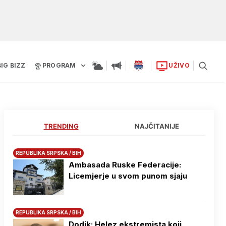
BIG BIZZ
PROGRAM
UŽIVO
TRENDING
NAJČITANIJE
REPUBLIKA SRPSKA / BIH
Ambasada Ruske Federacije:
Licemjerje u svom punom sjaju
REPUBLIKA SRPSKA / BIH
Dodik: Helez ekstremista koji