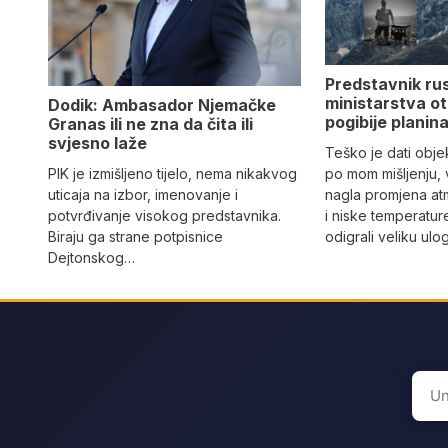
Predstavnik ru
ministarstva ot
Dodik: Ambasador Njemačke
pogibije planina
Granas ili ne zna da čita ili
svjesno laže
Teško je dati objek
PIK je izmišljeno tijelo, nema nikakvog
po mom mišljenju, 
uticaja na izbor, imenovanje i
nagla promjena at
potvrđivanje visokog predstavnika.
i niske temperatur
Biraju ga strane potpisnice
odigrali veliku ulo
Dejtonskog…
Sear
for: