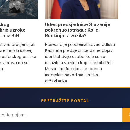
Udes predsjednice Slovenije
skog
pokrenuo istragu: Ko je
krio uzroke
Ruskinja iz vozila?
ra iz BiH
Posebno je problematizovao odluku
tivnu procjenu, ali
Kabineta predsjednice da ne objavi
vremenski uslovi,
identitet dvije osobe koje su se
mosferskog pritiska
nalazile u vozilu u kojem je bila Pirc
e vjerovatno su
Musar, među kojima je, prema
gu
medijskim navodima, i ruska
državljanka
PRETRAŽITE PORTAL
ch