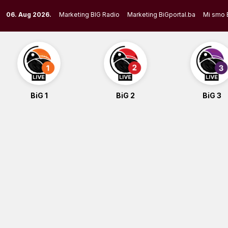
Skip
06. Aug 2026.
Marketing BIG Radio
Marketing BiGportal.ba
Mi smo 
to
content
BiG 1
BiG 2
BiG 3