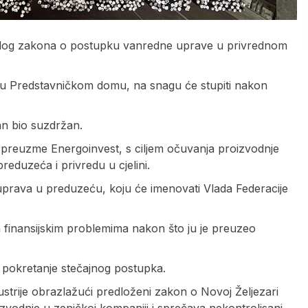
edlog zakona o postupku vanredne uprave u privrednom
 u Predstavničkom domu, na snagu će stupiti nakon
an bio suzdržan.
preuzme Energoinvest, s ciljem očuvanja proizvodnje
reduzeća i privredu u cjelini.
uprava u preduzeću, koju će imenovati Vlada Federacije
 finansijskim problemima nakon što ju je preuzeo
 pokretanje stečajnog postupka.
dustrije obrazlažući predloženi zakon o Novoj Željezari