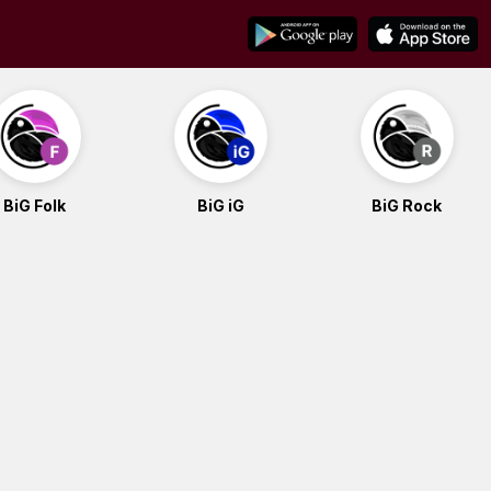
BiG Folk
BiG iG
BiG Rock