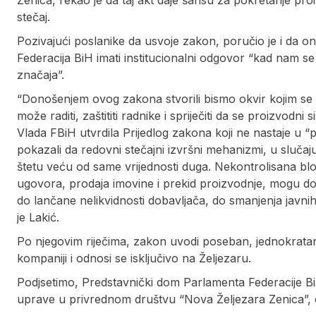
Zenica, rekao je da taj akt daje šansu za pokretanje pro
stečaj.
Pozivajući poslanike da usvoje zakon, poručio je i da o
Federacija BiH imati institucionalni odgovor “kad nam 
značaja”.
“Donošenjem ovog zakona stvorili bismo okvir kojim se 
može raditi, zaštititi radnike i spriječiti da se proizvod
Vlada FBiH utvrdila Prijedlog zakona koji ne nastaje u
pokazali da redovni stečajni izvršni mehanizmi, u sluča
štetu veću od same vrijednosti duga. Nekontrolisana blo
ugovora, prodaja imovine i prekid proizvodnje, mogu dov
do lančane nelikvidnosti dobavljača, do smanjenja javni
je Lakić.
Po njegovim riječima, zakon uvodi poseban, jednokrata
kompaniji i odnosi se isključivo na Željezaru.
Podjsetimo, Predstavnički dom Parlamenta Federacije B
uprave u privrednom društvu “Nova Željezara Zenica”