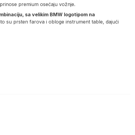
oprinose premium osećaju vožnje.
kombinaciju, sa velikim BMW logotipom na
što su prsten farova i obloge instrument table, dajući