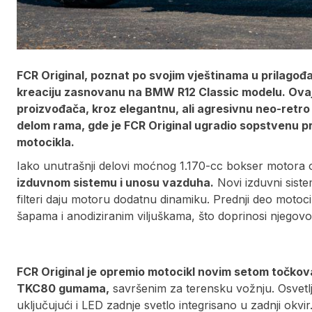
FCR Original, poznat po svojim vještinama u prilagođa
kreaciju zasnovanu na BMW R12 Classic modelu. Ovaj
proizvođača, kroz elegantnu, ali agresivnu neo-retro 
delom rama, gde je FCR Original ugradio sopstvenu pri
motocikla.
Iako unutrašnji delovi moćnog 1.170-cc bokser motora o
izduvnom sistemu i unosu vazduha.
Novi izduvni sist
filteri daju motoru dodatnu dinamiku. Prednji deo motoc
šapama i anodiziranim viljuškama, što doprinosi njego
FCR Original je opremio motocikl novim setom točkov
TKC80 gumama,
savršenim za terensku vožnju. Osvet
uključujući i LED zadnje svetlo integrisano u zadnji ok