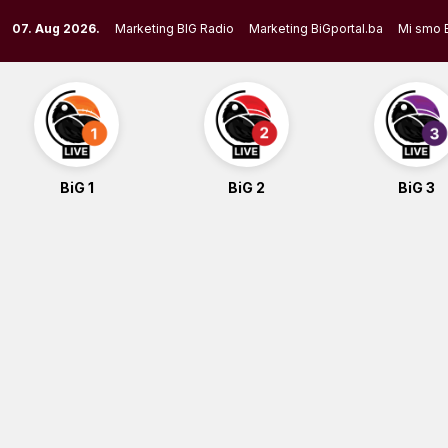
Skip
07. Aug 2026.
Marketing BIG Radio
Marketing BiGportal.ba
Mi smo 
to
content
BiG 1
BiG 2
BiG 3