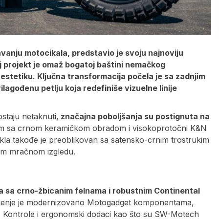
vanju motocikala, predstavio je svoju najnoviju
 projekt je omaž bogatoj baštini nemačkog
estetiku. Ključna transformacija počela je sa zadnjim
lagođenu petlju koja redefiniše vizuelne linije
staju netaknuti,
značajna poboljšanja su postignuta na
em sa crnom keramičkom obradom i visokoprotočni K&N
ikla takođe je preoblikovan sa satensko-crnim trostrukim
vom mračnom izgledu.
a sa crno-žbicanim felnama i robustnim Continental
ljenje je modernizovano Motogadget komponentama,
vir. Kontrole i ergonomski dodaci kao što su SW-Motech