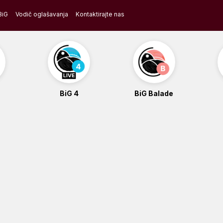
BiG
Vodič oglašavanja
Kontaktirajte nas
BiG 4
BiG Balade