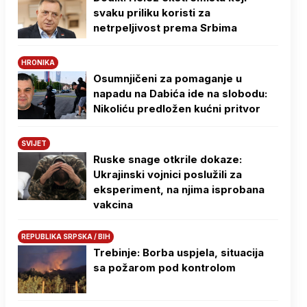
svaku priliku koristi za
netrpeljivost prema Srbima
HRONIKA
Osumnjičeni za pomaganje u
napadu na Dabića ide na slobodu:
Nikoliću predložen kućni pritvor
SVIJET
Ruske snage otkrile dokaze:
Ukrajinski vojnici poslužili za
eksperiment, na njima isprobana
vakcina
REPUBLIKA SRPSKA / BIH
Trebinje: Borba uspjela, situacija
sa požarom pod kontrolom