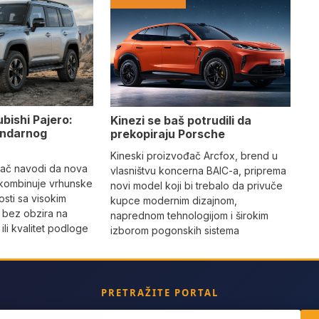
ubishi Pajero:
Kinezi se baš potrudili da
gendarnog
prekopiraju Porsche
Kineski proizvođač Arcfox, brend u
đač navodi da nova
vlasništvu koncerna BAIC-a, priprema
 kombinuje vrhunske
novi model koji bi trebalo da privuče
sti sa visokim
kupce modernim dizajnom,
 bez obzira na
naprednom tehnologijom i širokim
li kvalitet podloge
izborom pogonskih sistema
PRETRAŽITE PORTAL
ch