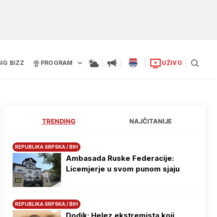
BIG BIZZ
PROGRAM
UŽIVO
TRENDING
NAJČITANIJE
REPUBLIKA SRPSKA / BIH
Ambasada Ruske Federacije:
Licemjerje u svom punom sjaju
REPUBLIKA SRPSKA / BIH
Dodik: Helez ekstremista koji