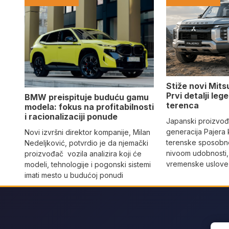
Stiže novi Mits
Prvi detalji le
BMW preispituje buduću gamu
terenca
modela: fokus na profitabilnosti
i racionalizaciji ponude
Japanski proizvo
generacija Pajera
Novi izvršni direktor kompanije, Milan
terenske sposobno
Nedeljković, potvrdio je da njemački
nivoom udobnosti,
proizvođač vozila analizira koji će
vremenske uslove i
modeli, tehnologije i pogonski sistemi
imati mesto u budućoj ponudi
Sear