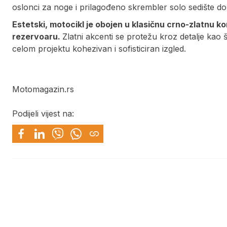
oslonci za noge i prilagođeno skrembler solo sedište d
Estetski, motocikl je obojen u klasičnu crno-zlatnu 
rezervoaru.
Zlatni akcenti se protežu kroz detalje kao 
celom projektu kohezivan i sofisticiran izgled.
Motomagazin.rs
Podijeli vijest na: