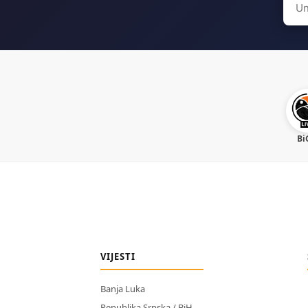
for:
Bi
VIJESTI
Banja Luka
Republika Srpska / BiH