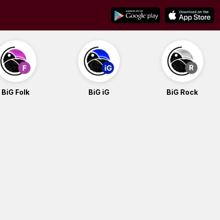
BiG Folk
BiG iG
BiG Rock