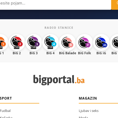
RADIO STANICE
G 1
BiG 2
BiG 3
BiG 4
BiG Balade
BiG Folk
BiG iG
BiG
SPORT
MAGAZIN
Fudbal
Ljubav i seks
Košarka
Moda