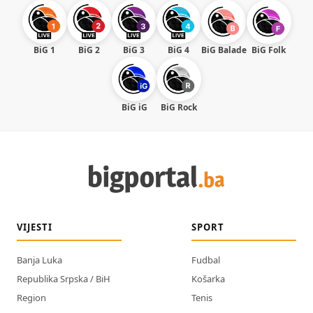
BiG 1
BiG 2
BiG 3
BiG 4
BiG Balade
BiG Folk
BiG iG
BiG Rock
VIJESTI
SPORT
Banja Luka
Fudbal
Republika Srpska / BiH
Košarka
Region
Tenis