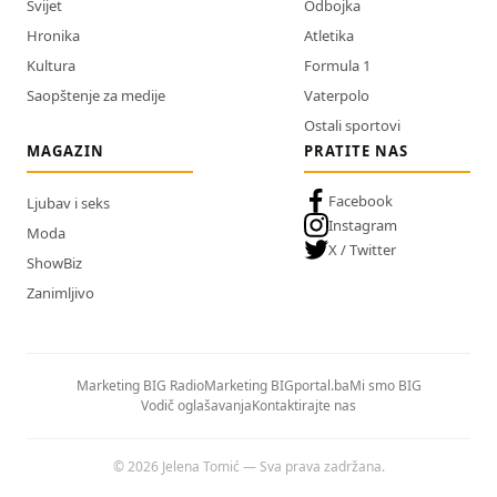
Svijet
Odbojka
Hronika
Atletika
Kultura
Formula 1
Saopštenje za medije
Vaterpolo
Ostali sportovi
MAGAZIN
PRATITE NAS
Facebook
Ljubav i seks
Instagram
Moda
X / Twitter
ShowBiz
Zanimljivo
Marketing BIG Radio
Marketing BIGportal.ba
Mi smo BIG
Vodič oglašavanja
Kontaktirajte nas
© 2026 Jelena Tomić — Sva prava zadržana.