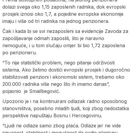
dolazi svega oko 1,15 zaposlenih radnika, dok evropski
prosjek iznosi oko 1,7, a pojedine evropske ekonomije
imaju i više od tri radnika na jednog penzionera.
Čak i kada bi se svi nezaposleni sa evidencije Zavoda za
zapošljavanje odmah zaposlili, što je naravno
nemoguće, i u tom slučaju omjer bi bio 1,72 zaposlena
po penzioneru.
“To nije statistički problem, nego pitanje održivosti
sistema. Ako želimo dostići evropski prosjek i dugoročno
stabilizovati penzioni i ekonomski sistem, trebamo oko
200.000 radnika više nego što ih imamo danas”,
pojasnio je Smailbegović.
Upozorio je i na kontinuirani odlazak radno sposobnog
stanovništva, posebno mladih ljudi, koji zbog nedostatka
perspektive napuštaju Bosnu i Hercegovinu.
“Ljudi ne odlaze samo zbog plaća. Odlaze jer ne vide
sigurnost, stabilnost i mogućnost da ovdje planiraju