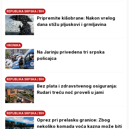
REPUBLIKA SRPSKA / BIH
Pripremite kišobrane: Nakon vrelog
dana stižu pljuskovi i grmljavina
HRONIKA
Na Јarinju privedena tri srpska
policajca
REPUBLIKA SRPSKA / BIH
Bez plata i zdravstvenog osiguranja:
Rudari treću noć proveli u jami
REPUBLIKA SRPSKA / BIH
Oprez pri prelasku granice: Zbog
nekoliko komada voća kazna može biti