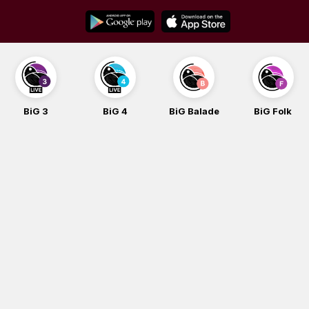
Skip
to
content
BiG 3
BiG 4
BiG Balade
BiG Folk