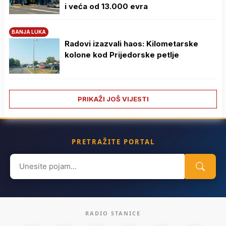
i veća od 13.000 evra
BANJA LUKA
Radovi izazvali haos: Kilometarske
kolone kod Prijedorske petlje
PRIKAŽI JOŠ VIJESTI
PRETRAŽITE PORTAL
Search
for:
RADIO STANICE