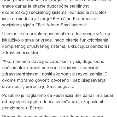
snage danas je pitanje dugoročne stabilnosti
ekonomskog i socijalnog sistema, poručio je inicijator
ideje o reindustrijalizaciji FBiH i član Ekonomsko-
socijalnog vijeća FBiH Adnan Smailbegović.
Ukazao je da problem nedostatka radne snage više nije
isključivo pitanje privrede, nego pitanje funkcionisanja
kompletnog društvenog sistema, uključujući penzioni i
zdravstveni sektor.
“Ako nemamo dovoljno zaposlenih ljudi, dugoročno
neće imati ko puniti penzione fondove, finansirati
zdravstveni sistem i nositi ekonomski razvoj zemlje. O
ovome moramo govoriti otvoreno i bez uljepšavanja
stvarnosti“, poručio je Smailbegović.
Posebno je naglašeno da Federacija BiH danas ima jedan
od najnepovoljnijih odnosa između broja zaposlenih i
penzionera u Evropi.
Prema dostupnim podacima, na jednog penzionera