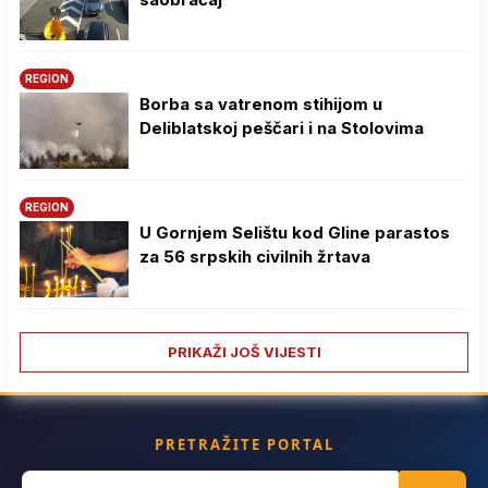
REGION
Borba sa vatrenom stihijom u
Deliblatskoj peščari i na Stolovima
REGION
U Gornjem Selištu kod Gline parastos
za 56 srpskih civilnih žrtava
PRIKAŽI JOŠ VIJESTI
PRETRAŽITE PORTAL
Search