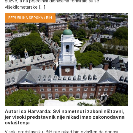
gužve, a na pojedinim dionicama formirale su se
višekilometarske […]
REPUBLIKA SRPSKA / BIH
Autori sa Harvarda: Svi nametnuti zakoni ništavni,
jer visoki predstavnik nije nikad imao zakonodavna
ovlaštenja
Visoki predstavnik u BiH nije nikad bio ovlašten da donosi