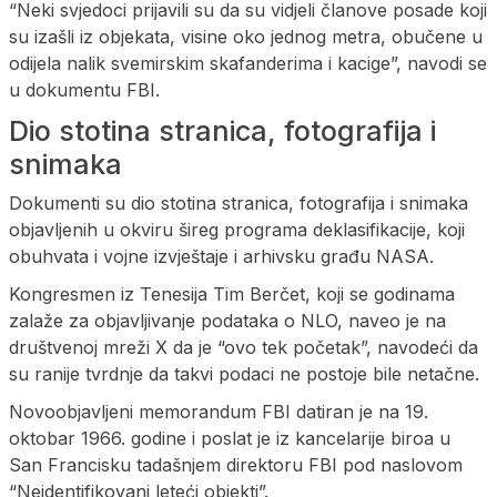
“Neki svjedoci prijavili su da su vidjeli članove posade koji
su izašli iz objekata, visine oko jednog metra, obučene u
odijela nalik svemirskim skafanderima i kacige”, navodi se
u dokumentu FBI.
Dio stotina stranica, fotografija i
snimaka
Dokumenti su dio stotina stranica, fotografija i snimaka
objavljenih u okviru šireg programa deklasifikacije, koji
obuhvata i vojne izvještaje i arhivsku građu NASA.
Kongresmen iz Tenesija Tim Berčet, koji se godinama
zalaže za objavljivanje podataka o NLO, naveo je na
društvenoj mreži X da je “ovo tek početak”, navodeći da
su ranije tvrdnje da takvi podaci ne postoje bile netačne.
Novoobjavljeni memorandum FBI datiran je na 19.
oktobar 1966. godine i poslat je iz kancelarije biroa u
San Francisku tadašnjem direktoru FBI pod naslovom
“Neidentifikovani leteći objekti”.