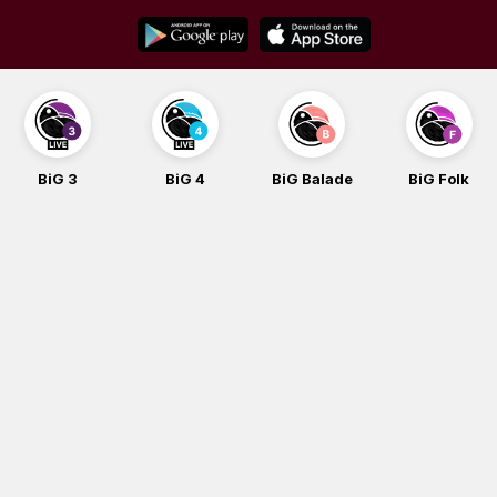
Skip
to
content
BiG 3
BiG 4
BiG Balade
BiG Folk