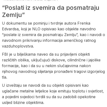
“Poslati iz svemira da posmatraju
Zemlju”
U dokumentu se pominju i tvrdnje autora Frenka
Edvardsa, koji je NLO opisivao kao objekte navodno
“poslate iz svemira da posmatraju Zemlju”, kao i navodi o
navodnom prikrivanju informacija američkog ratnog
vazduhoplovstva.
FBI je u bilješkama naveo da su prijavljeni objekti
različitih oblika, uključujući diskove, cilindrične i jajolike
formacije, kao i da su u nekim slučajevima nakon
njihovog navodnog slijetanja pronađeni tragovi izgorjelog
tla.
U izveštaju se navodi da su objekti opisivani kao
uglačane metalne letjelice koje emituju toplotu i svjetlost,
a pojedini svjedoci tvrdili su da su zadobili opekotine
usljed blizine objektima.