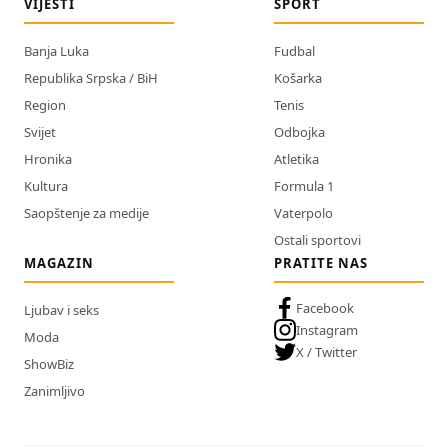
VIJESTI
SPORT
Banja Luka
Fudbal
Republika Srpska / BiH
Košarka
Region
Tenis
Svijet
Odbojka
Hronika
Atletika
Kultura
Formula 1
Saopštenje za medije
Vaterpolo
Ostali sportovi
MAGAZIN
PRATITE NAS
Facebook
Ljubav i seks
Instagram
Moda
X / Twitter
ShowBiz
Zanimljivo