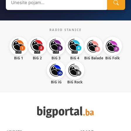
for:
RADIO STANICE
BiG 1
BiG 2
BiG 3
BiG 4
BiG Balade
BiG Folk
BiG iG
BiG Rock