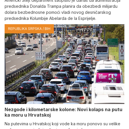
Američki Stejt department saopštio je danas da administracija
predsednika Donalda Trampa planira da obezbedi milijardu
dolara bezbednosne pomoći vladi novog desničarskog
predsednika Kolumbije Abelarda de la Esprijelje.
REPUBLIKA SRPSKA / BIH
Nezgode i kilometarske kolone: Novi kolaps na putu
ka moru u Hrvatskoj
Na putevima u Hrvatskoj koji vode ka moru ponovo su velike