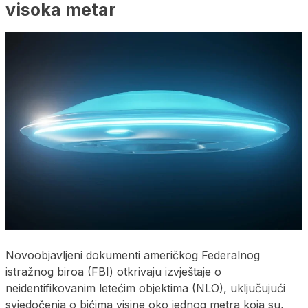
visoka metar
Novoobjavljeni dokumenti američkog Federalnog
istražnog biroa (FBI) otkrivaju izvještaje o
neidentifikovanim letećim objektima (NLO), uključujući
svjedočenja o bićima visine oko jednog metra koja su,