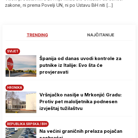
zakone, ni prema Povelji UN, ni po Ustavu BiH niti […]
TRENDING
NAJČITANIJE
SVIJET
Španija od danas uvodi kontrole za
putnike iz Italije: Evo šta će
provjeravati
HRONIKA
Vršnjačko nasilje u Mrkonjić Gradu:
Protiv pet maloljetnika podnesen
izvještaj tužilaštvu
REPUBLIKA SRPSKA / BIH
Na većini graničnih prelaza pojačan
saobraćaj