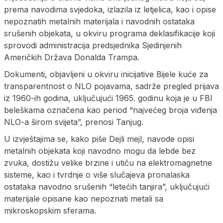
prema navodima svjedoka, izlazila iz letjelica, kao i opise
nepoznatih metalnih materijala i navodnih ostataka
srušenih objekata, u okviru programa deklasifikacije koji
sprovodi administracija predsjednika Sjedinjenih
Američkih Država Donalda Trampa.
Dokumenti, objavljeni u okviru inicijative Bijele kuće za
transparentnost o NLO pojavama, sadrže pregled prijava
iz 1960-ih godina, uključujući 1965. godinu koja je u FBI
beleškama označena kao period “najvećeg broja viđenja
NLO-a širom svijeta”, prenosi Tanjug.
U izvještajima se, kako piše Dejli mejl, navode opisi
metalnih objekata koji navodno mogu da lebde bez
zvuka, dostižu velike brzine i utiču na elektromagnetne
sisteme, kao i tvrdnje o više slučajeva pronalaska
ostataka navodno srušenih “letećih tanjira”, uključujući
materijale opisane kao nepoznati metali sa
mikroskopskim sferama.