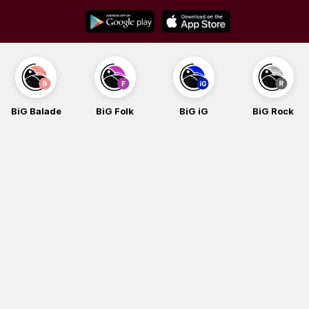
Skip
to
content
BiG Balade
BiG Folk
BiG iG
BiG Rock