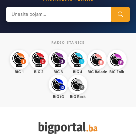
Search
for:
RADIO STANICE
BiG 1
BiG 2
BiG 3
BiG 4
BiG Balade
BiG Folk
BiG iG
BiG Rock