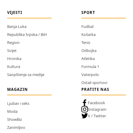
VIJESTI
SPORT
Banja Luka
Fudbal
Republika Srpska / BiH
Košarka
Region
Tenis
Svijet
Odbojka
Hronika
Atletika
Kultura
Formula 1
Saopštenje za medije
Vaterpolo
Ostali sportovi
MAGAZIN
PRATITE NAS
Facebook
Ljubav i seks
Instagram
Moda
X / Twitter
ShowBiz
Zanimljivo