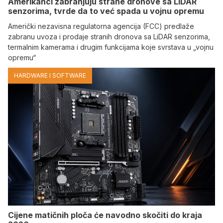
Amerikanci zabranjuju strane dronove sa LiDAR
senzorima, tvrde da to već spada u vojnu opremu
Američki nezavisna regulatorna agencija (FCC) predlaže
zabranu uvoza i prodaje stranih dronova sa LiDAR senzorima,
termalnim kamerama i drugim funkcijama koje svrstava u „vojnu
opremu“
HARDWARE I SOFTWARE
Cijene matičnih ploča će navodno skočiti do kraja