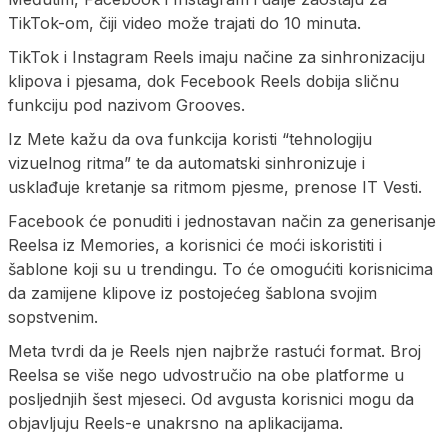
TikTok-om, čiji video može trajati do 10 minuta.
TikTok i Instagram Reels imaju načine za sinhronizaciju
klipova i pjesama, dok Fecebook Reels dobija sličnu
funkciju pod nazivom Grooves.
Iz Mete kažu da ova funkcija koristi “tehnologiju
vizuelnog ritma” te da automatski sinhronizuje i
usklađuje kretanje sa ritmom pjesme, prenose IT Vesti.
Facebook će ponuditi i jednostavan način za generisanje
Reelsa iz Memories, a korisnici će moći iskoristiti i
šablone koji su u trendingu. To će omogućiti korisnicima
da zamijene klipove iz postojećeg šablona svojim
sopstvenim.
Meta tvrdi da je Reels njen najbrže rastući format. Broj
Reelsa se više nego udvostručio na obe platforme u
posljednjih šest mjeseci. Od avgusta korisnici mogu da
objavljuju Reels-e unakrsno na aplikacijama.