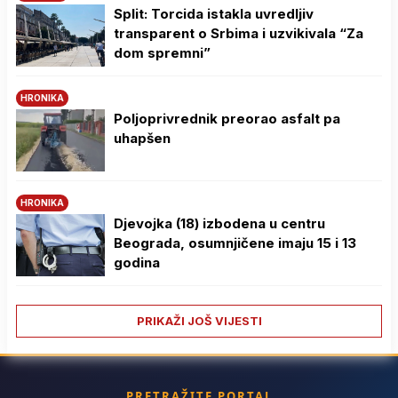
Split: Torcida istakla uvredljiv
transparent o Srbima i uzvikivala “Za
dom spremni”
HRONIKA
Poljoprivrednik preorao asfalt pa
uhapšen
HRONIKA
Djevojka (18) izbodena u centru
Beograda, osumnjičene imaju 15 i 13
godina
PRIKAŽI JOŠ VIJESTI
PRETRAŽITE PORTAL