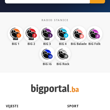
RADIO STANICE
BiG 1
BiG 2
BiG 3
BiG 4
BiG Balade
BiG Folk
BiG iG
BiG Rock
VIJESTI
SPORT