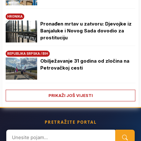
HRONIKA
Pronađen mrtav u zatvoru: Djevojke iz
Banjaluke i Novog Sada dovodio za
prostituciju
REPUBLIKA SRPSKA / BIH
Obilježavanje 31 godina od zločina na
Petrovačkoj cesti
PRIKAŽI JOŠ VIJESTI
PRETRAŽITE PORTAL
Search
for: