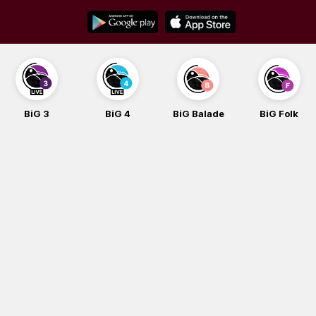
Skip
to
content
BiG 3
BiG 4
BiG Balade
BiG Folk