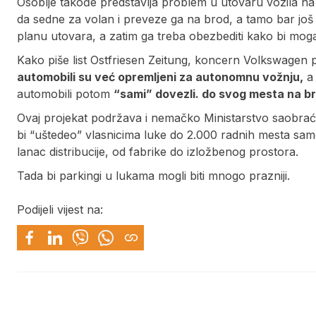
Osoblje takođe predstavlja problem u utovaru vozila n
da sedne za volan i preveze ga na brod, a tamo bar j
planu utovara, a zatim ga treba obezbediti kako bi mo
Kako piše list Ostfriesen Zeitung, koncern Volkswagen
automobili su već opremljeni za autonomnu vožnju,
a 
automobili potom
“sami” dovezli. do svog mesta na b
Ovaj projekat podržava i nemačko Ministarstvo saobraća
bi “uštedeo” vlasnicima luke do 2.000 radnih mesta s
lanac distribucije, od fabrike do izložbenog prostora.
Tada bi parkingi u lukama mogli biti mnogo prazniji.
Podijeli vijest na: