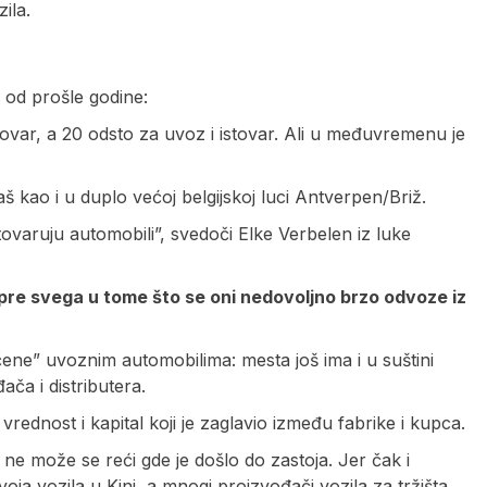
ila.
e od prošle godine:
ovar, a 20 odsto za uvoz i istovar. Ali u međuvremenu je
š kao i u duplo većoj belgijskoj luci Antverpen/Briž.
varuju automobili”, svedoči Elke Verbelen iz luke
pre svega u tome što se oni nedovoljno brzo odvoze iz
čene” uvoznim automobilima: mesta još ima i u suštini
ča i distributera.
vrednost i kapital koji je zaglavio između fabrike i kupca.
ne može se reći gde je došlo do zastoja. Jer čak i
ja vozila u Kini, a mnogi proizvođači vozila za tržišta