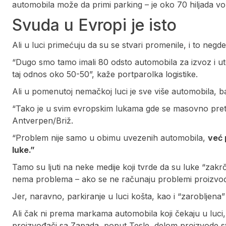
automobila može da primi parking – je oko 70 hiljada voz
Svuda u Evropi je isto
Ali u luci primećuju da su se stvari promenile, i to negd
“Dugo smo tamo imali 80 odsto automobila za izvoz i ut
taj odnos oko 50-50”, kaže portparolka logistike.
Ali u pomenutoj nemačkoj luci je sve više automobila, ba
“Tako je u svim evropskim lukama gde se masovno preto
Antverpen/Briž.
“Problem nije samo u obimu uvezenih automobila,
već 
luke.”
Tamo su ljuti na neke medije koji tvrde da su luke “zakr
nema problema – ako se ne računaju problemi proizvođa
Jer, naravno, parkiranje u luci košta, kao i “zarobljena” 
Ali čak ni prema markama automobila koji čekaju u luci, 
proizvođači sa Zapada, poput Tesle, delom proizvode svo