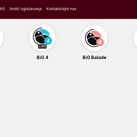
BiG
Vodič oglašavanja
Kontaktirajte nas
BiG 4
BiG Balade