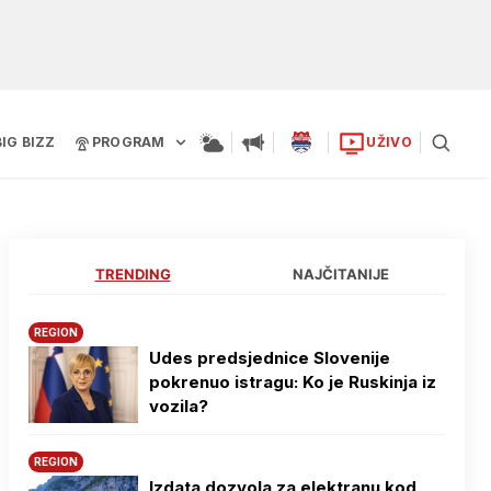
BIG BIZZ
PROGRAM
UŽIVO
TRENDING
NAJČITANIJE
REGION
Udes predsjednice Slovenije
pokrenuo istragu: Ko je Ruskinja iz
vozila?
REGION
Izdata dozvola za elektranu kod