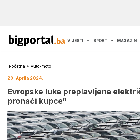
VIJESTI
SPORT
MAGAZIN
Početna
»
Auto-moto
29. Aprila 2024.
Evropske luke preplavljene elektr
pronaći kupce”