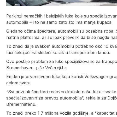
Parkinzi nemačkih i belgijskih luka koje su specijalizova
automobila – i to ne samo zato što ima manje kupaca.
Gledano očima špeditera, automobili su posebna roba. S 
naftna platforma, ali su ipak preveliki da bi se negde nas
To znači da je svakom automobilu potrebno oko 10 kvad
luci čekajući na sledeći korak u transportnom lancu.
Ovo postaje problem za luke specijalizovane za transpo
Bremerhaven, piše Večernji.hr.
Emden je prvenstveno luka koju koristi Volkswagen grup
celom svetu.
“Svi poznati špediteri redovno koriste našu luku i svak
specijalizovanih za prevoz automobila”, rekla je za Dojč
Bremerhafenu.
To znači preko 1,7 miliona vozila godišnje, a “kapacitet