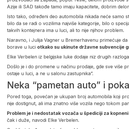
Azije ili SAD takođe tamo imaju kapacitete, dobrim delo
Isto tako, određeni deo automobila nikada neće samo sta
bilo da se radi o vozilima najviše kategorije, bilo o spe
takvih kontejnera ima u luci, ali to nije njihov problem.
Naravno, i Julija Vagner u Bremerhavenu primećuje da
borave u luci
otkako su ukinute državne subvencije g
Elke Verbelen iz belgijske luke dodaje niz drugih razlog
Došlo je i do promene u načinu prodaje, gde sve više p
ostaje u luci, a ne u salonu zastupnika”.
Neka “pametan auto” i pok
Pored toga, povećan je ukupan broj automobila koji pr
nije dostignut, ali ima znatno više vozila nego tokom pa
Problem je i nedostatak vozača u špediciji za kopneni
čak i duže, navodi Elke Verbelen.