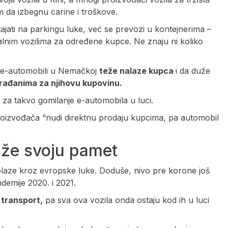
m da izbegnu carine i troškove.
jati na parkingu luke, već se prevozi u kontejnerima –
cijalnim vozilima za određene kupce. Ne znaju ni koliko
 e-automobili u Nemačkoj
teže nalaze kupca
i da duže
rađanima za njihovu kupovinu.
a za takvo gomilanje e-automobila u luci.
roizvođača “nudi direktnu prodaju kupcima, pa automobil
aže svoju pamet
olaze kroz evropske luke. Doduše, nivo pre korone još
ndemije 2020. i 2021.
 transport,
pa sva ova vozila onda ostaju kod ih u luci