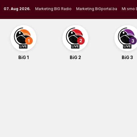
Skip
07. Aug 2026.
Marketing BIG Radio
Marketing BiGportal.ba
Mi smo 
to
content
BiG 1
BiG 2
BiG 3