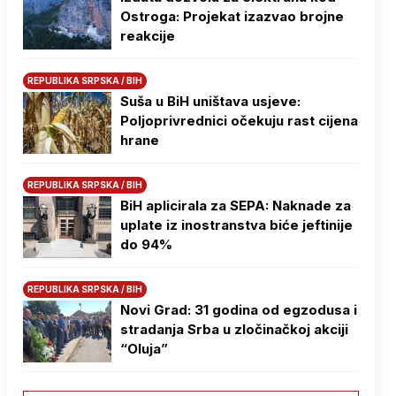
Ostroga: Projekat izazvao brojne
reakcije
REPUBLIKA SRPSKA / BIH
Suša u BiH uništava usjeve:
Poljoprivrednici očekuju rast cijena
hrane
REPUBLIKA SRPSKA / BIH
BiH aplicirala za SEPA: Naknade za
uplate iz inostranstva biće jeftinije
do 94%
REPUBLIKA SRPSKA / BIH
Novi Grad: 31 godina od egzodusa i
stradanja Srba u zločinačkoj akciji
“Oluja”