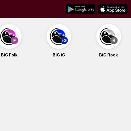
BiG Folk
BiG iG
BiG Rock