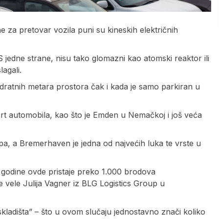
ne za pretovar vozila puni su kineskih električnih
jedne strane, nisu tako glomazni kao atomski reaktor ili
lagali.
ratnih metara prostora čak i kada je samo parkiran u
rt automobila, kao što je Emden u Nemačkoj i još veća
a, a Bremerhaven je jedna od najvećih luka te vrste u
e godine ovde pristaje preko 1.000 brodova
e vele Julija Vagner iz BLG Logistics Group u
 skladišta” – što u ovom slučaju jednostavno znači koliko