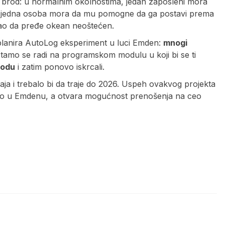
a brod: u normalnim okolnostima, jedan zaposleni mora
oš jedna osoba mora da mu pomogne da ga postavi prema
gao da pređe okean neoštećen.
 planira AutoLog eksperiment u luci Emden:
mnogi
tamo se radi na programskom modulu u koji bi se ti
rodu
i zatim ponovo iskrcali.
ja i trebalo bi da traje do 2026. Uspeh ovakvog projekta
amo u Emdenu, a otvara mogućnost prenošenja na ceo